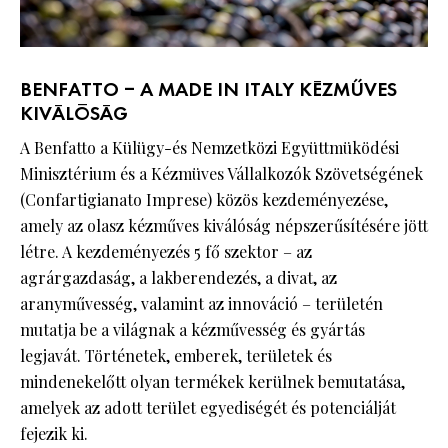
BENFATTO – A MADE IN ITALY KÉZMŰVES
KIVÁLÓSÁG
A Benfatto a Külügy-és Nemzetközi Együttmüködési
Minisztérium és a Kézmüves Vállalkozók Szövetségének
(Confartigianato Imprese) közös kezdeményezése,
amely az olasz kézműves kiválóság népszerűsítésére jött
létre. A kezdeményezés 5 fő szektor – az
agrárgazdaság, a lakberendezés, a divat, az
aranyművesség, valamint az innováció – területén
mutatja be a világnak a kézművesség és gyártás
legjavát. Történetek, emberek, területek és
mindenekelőtt olyan termékek kerülnek bemutatása,
amelyek az adott terület egyediségét és potenciálját
fejezik ki.