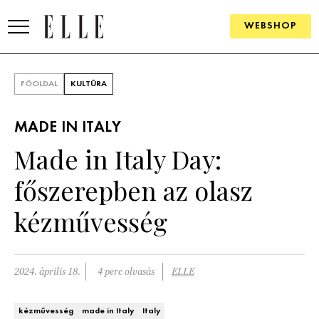
WEBSHOP
DIVAT
FŐOLDAL
KULTÚRA
ELLE DIGITAL
MADE IN ITALY
GOURMET AWARDS
Made in Italy Day:
SZÉPSÉG
főszerepben az olasz
KULTÚRA
kézművesség
PSZICHÉ
2024. április 18.
4 perc olvasás
ELLE
ÉLETMÓD
PÁRKAPCSOLAT
kézművesség
made in Italy
Italy