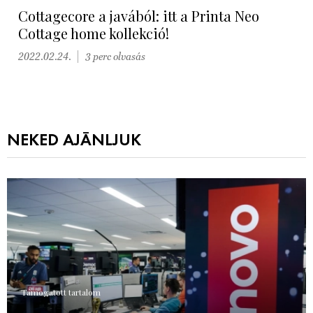
Cottagecore a javából: itt a Printa Neo
Cottage home kollekció!
2022.02.24.
3 perc olvasás
NEKED AJÁNLJUK
Támogatott tartalom