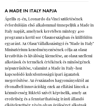
A MADE IN ITALY NAPJA
Április 15-én, Leonardo da Vinci születésének
évfordulóján első alkalommal ünnepeljük a Made in
Italy napját, amelynek keretében mintegy 400
programra kerül sor Olaszországban és külföldön
egyaránt. Az Olasz Vállalkozásügyi és ’Made in Italy’
Minisztérium kezedményezésének célja az olasz
kreativitás és kiválóság kiemelése, az olasz szellemi
alkotások és termékek értékének és minőségének
népszerűsítése, valamint a Made in Italy-hoz
kapcsolódó kulcsfontosságú ipari ágazatok
megerősítése. Az évszázados hagyományoktól az
élvonalbeli innovációkig ezek az ellátási láncok a
kézművesség lüktető szívét képviselik, amely az
eredetiség és a fenntarthatóság iránti állandó
elkötelezettség révén olyan örökséget alkotnak,