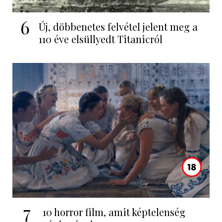
6
Új, döbbenetes felvétel jelent meg a
110 éve elsüllyedt Titanicról
7
10 horror film, amit képtelenség