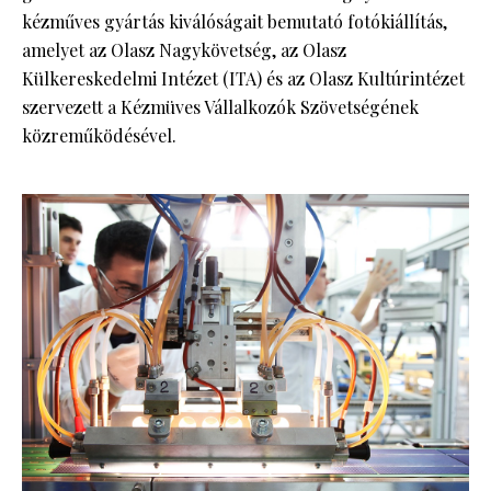
kézműves gyártás kiválóságait bemutató fotókiállítás,
amelyet az Olasz Nagykövetség, az Olasz
Külkereskedelmi Intézet (ITA) és az Olasz Kultúrintézet
szervezett a Kézmüves Vállalkozók Szövetségének
közreműködésével.