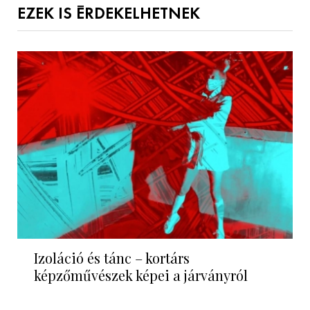
EZEK IS ÉRDEKELHETNEK
Izoláció és tánc – kortárs
képzőművészek képei a járványról