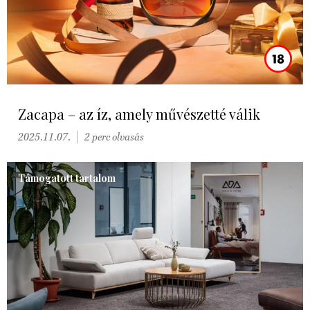
Zacapa – az íz, amely művészetté válik
2025.11.07.
2 perc olvasás
Támogatott tartalom