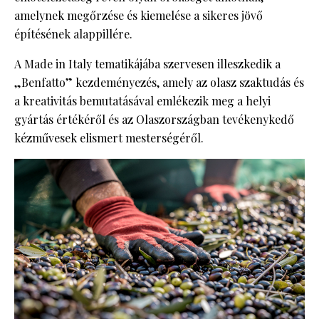
amelynek megőrzése és kiemelése a sikeres jövő
építésének alappillére.
A Made in Italy tematikájába szervesen illeszkedik a
„Benfatto” kezdeményezés, amely az olasz szaktudás és
a kreativitás bemutatásával emlékezik meg a helyi
gyártás értékéről és az Olaszországban tevékenykedő
kézművesek elismert mesterségéről.