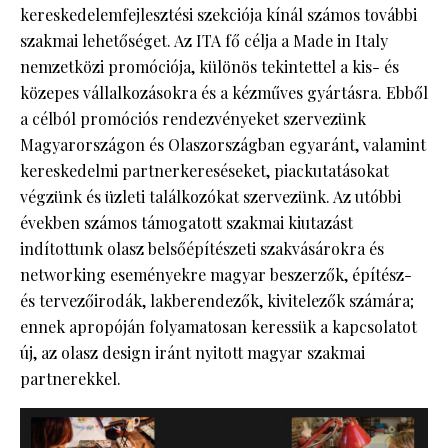
kereskedelemfejlesztési szekciója kínál számos további
szakmai lehetőséget. Az ITA fő célja a Made in Italy
nemzetközi promóciója, különös tekintettel a kis- és
közepes vállalkozásokra és a kézműves gyártásra. Ebből
a célból promóciós rendezvényeket szervezünk
Magyarországon és Olaszországban egyaránt, valamint
kereskedelmi partnerkereséseket, piackutatásokat
végzünk és üzleti találkozókat szervezünk. Az utóbbi
években számos támogatott szakmai kiutazást
indítottunk olasz belsőépítészeti szakvásárokra és
networking eseményekre magyar beszerzők, építész-
és tervezőirodák, lakberendezők, kivitelezők számára;
ennek apropóján folyamatosan keressük a kapcsolatot
új, az olasz design iránt nyitott magyar szakmai
partnerekkel.