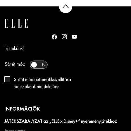
Írj nekünk!
Sötét mód
Sötét mód automatikus állítása
napszaknak megfelelően
INFORMÁCIÓK
JÁTÉKSZABÁLYZAT az „ELLE x Disney+” nyereményjátékhoz