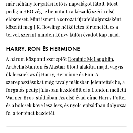
már néhány forgatási fotó is napvilágot látott. Most
pedig a HBO végre bemutatta a készülő széria első
előzetesét. Mint ismert a sorozat újrafeldolgozásként
közelíti meg J.K. Rowling hétkötetes történetét, és a
tervek szerint minden könyv külön évadot kap majd.
HARRY, RON ÉS HERMIONE
A három központi szereplőt
Dominic McLaughlin
,
Arabella Stanton és Alastair Stout alakítja majd, vagyis
ők lesznek az új Harry, Hermione és Ron. A
szereposztásukat még tavaly májusban jelentették be, a
forgatás pedig júliusban kezdődött el a London melletti
Warner Bros. stúdióban. Az első évad címe Harry Potter
és a bölcsek köve lesz lesz, és nyolc epizódban dolgozza
fel a történet kezdetét.