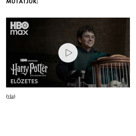
MUTATJUK:
(
via
)