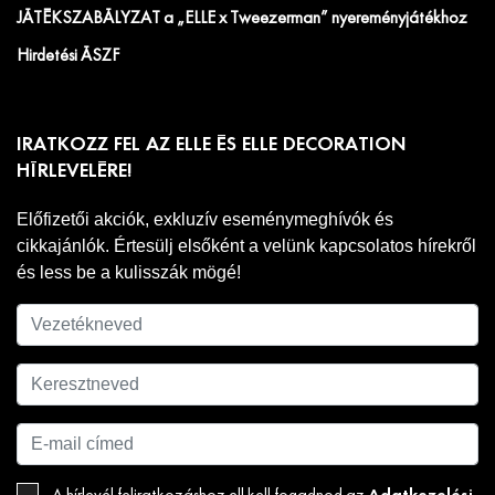
JÁTÉKSZABÁLYZAT a „ELLE x Tweezerman” nyereményjátékhoz
Hirdetési ÁSZF
IRATKOZZ FEL AZ ELLE ÉS ELLE DECORATION
HÍRLEVELÉRE!
Előfizetői akciók, exkluzív eseménymeghívók és
cikkajánlók. Értesülj elsőként a velünk kapcsolatos hírekről
és less be a kulisszák mögé!