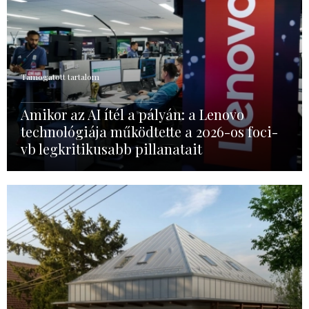
Támogatott tartalom
Amikor az AI ítél a pályán: a Lenovo
technológiája működtette a 2026-os foci-
vb legkritikusabb pillanatait