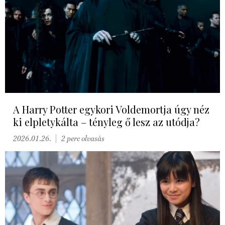
A Harry Potter egykori Voldemortja úgy néz
ki elpletykálta – tényleg ő lesz az utódja?
2026.01.26.
2 perc olvasás