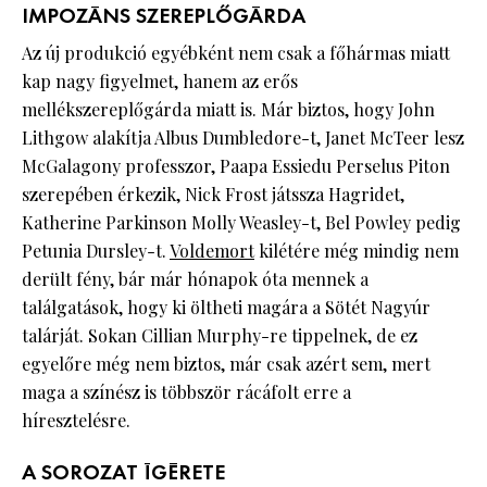
IMPOZÁNS SZEREPLŐGÁRDA
Az új produkció egyébként nem csak a főhármas miatt
kap nagy figyelmet, hanem az erős
mellékszereplőgárda miatt is. Már biztos, hogy John
Lithgow alakítja Albus Dumbledore-t, Janet McTeer lesz
McGalagony professzor, Paapa Essiedu Perselus Piton
szerepében érkezik, Nick Frost játssza Hagridet,
Katherine Parkinson Molly Weasley-t, Bel Powley pedig
Petunia Dursley-t.
Voldemort
kilétére még mindig nem
derült fény, bár már hónapok óta mennek a
találgatások, hogy ki öltheti magára a Sötét Nagyúr
talárját. Sokan Cillian Murphy-re tippelnek, de ez
egyelőre még nem biztos, már csak azért sem, mert
maga a színész is többször rácáfolt erre a
híresztelésre.
A SOROZAT ÍGÉRETE