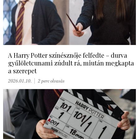
A Harry Potter színésznője felfedte – durva
gyűlöletcunami zúdult rá, miután megkapta
a szerepet
2026.01.10.
2 perc olvasás