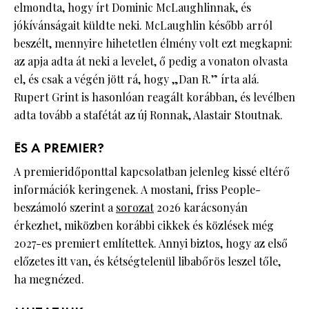
elmondta, hogy írt Dominic McLaughlinnak, és
jókívánságait küldte neki. McLaughlin később arról
beszélt, mennyire hihetetlen élmény volt ezt megkapni:
az apja adta át neki a levelet, ő pedig a vonaton olvasta
el, és csak a végén jött rá, hogy „Dan R.” írta alá.
Rupert Grint is hasonlóan reagált korábban, és levélben
adta tovább a stafétát az új Ronnak, Alastair Stoutnak.
ÉS A PREMIER?
A premieridőponttal kapcsolatban jelenleg kissé eltérő
információk keringenek. A mostani, friss People-
beszámoló szerint a
sorozat
2026 karácsonyán
érkezhet, miközben korábbi cikkek és közlések még
2027-es premiert említettek. Annyi biztos, hogy az első
előzetes itt van, és kétségtelenül libabőrös leszel tőle,
ha megnézed.