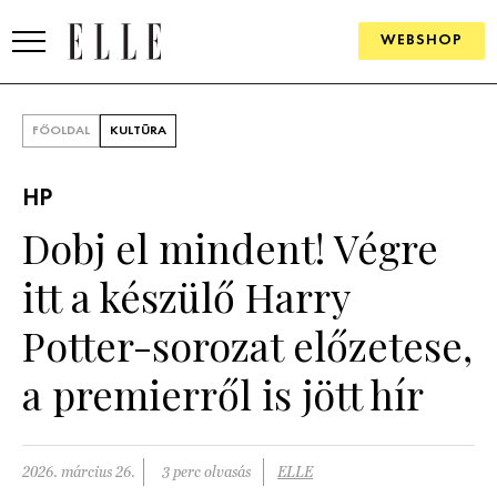
WEBSHOP
DIVAT
FŐOLDAL
KULTÚRA
ELLE DIGITAL
HP
GOURMET AWARDS
Dobj el mindent! Végre
SZÉPSÉG
itt a készülő Harry
KULTÚRA
Potter-sorozat előzetese,
PSZICHÉ
a premierről is jött hír
ÉLETMÓD
2026. március 26.
3 perc olvasás
ELLE
PÁRKAPCSOLAT