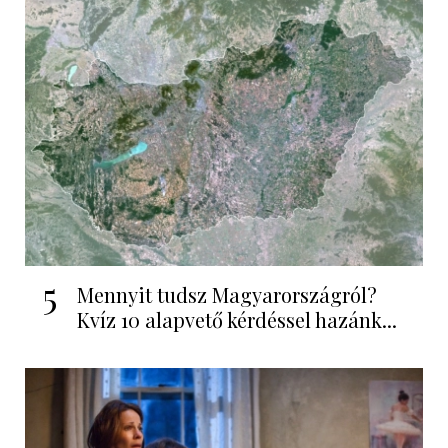
5
Mennyit tudsz Magyarországról?
Kvíz 10 alapvető kérdéssel hazánk...