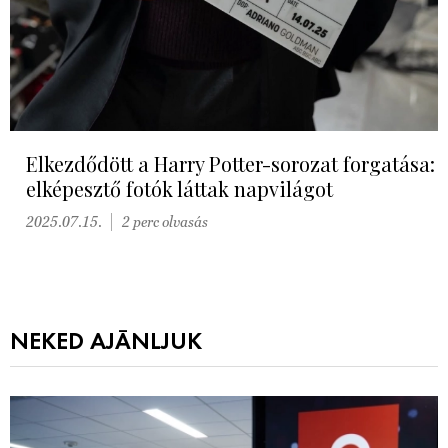
Elkezdődött a Harry Potter-sorozat forgatása:
elképesztő fotók láttak napvilágot
2025.07.15.
2 perc olvasás
NEKED AJÁNLJUK