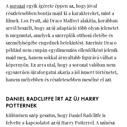
A
sorozat
egyik ígérete éppen az, hogy jóval
részletesebben bontja majd ki a karaktereket, mint a
filmek. Lox Pratt, aki Draco Malfoyt alakítja, korábban
arról beszélt, hogy az új adaptáció több olyan jelenetet
is megmutat, amelyek a szereplők otthoni életébe és
személyiségébe engednek betekintést. Szerinte Draco
például nem csupán egydimenziós ellenfélként jelenik
majd meg, hanem sokkal árnyaltabb figurává válhat a
képernyőn. Ez arra utal, hogy a sorozat valóban nem
egyszerűen újraforgatni akarja a jól ismert történetet,
hanem mélyebben és részletesebben mesélné el azt.
DANIEL RADCLIFFE ÍRT AZ ÚJ HARRY
POTTERNEK
Különösen szép gesztus, hogy Daniel Radcliffe is
felvette a kapcsolatot az új Harry Potterrel. A színész