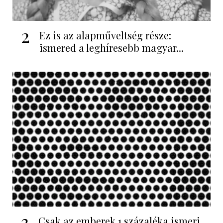
2
Ez is az alapműveltség része:
ismered a leghíresebb magyar...
3
Csak az emberek 1 százaléka ismeri