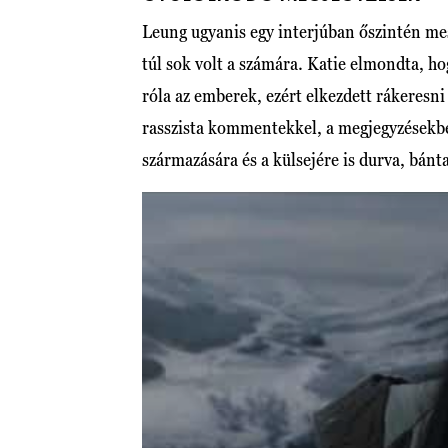
Leung ugyanis egy interjúban őszintén mesé
túl sok volt a számára. Katie elmondta, h
róla az emberek, ezért elkezdett rákeresn
rasszista kommentekkel, a megjegyzésekb
származására és a külsejére is durva, bánt