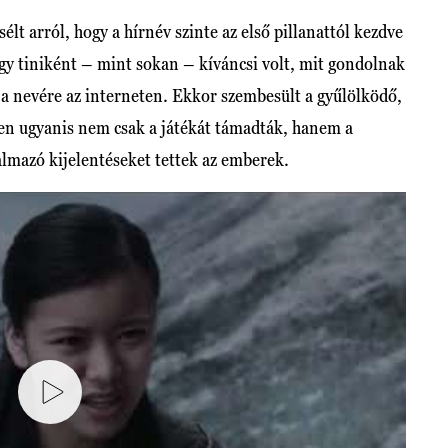
lt arról, hogy a hírnév szinte az első pillanattól kezdve
ogy tiniként – mint sokan – kíváncsi volt, mit gondolnak
i a nevére az interneten. Ekkor szembesült a gyűlölködő,
en ugyanis nem csak a játékát támadták, hanem a
almazó kijelentéseket tettek az emberek.