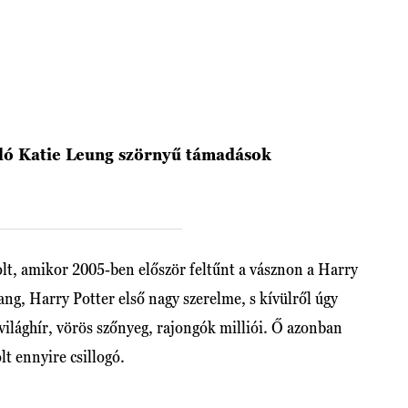
ló Katie Leung szörnyű támadások
lt, amikor 2005-ben először feltűnt a vásznon a Harry
ng, Harry Potter első nagy szerelme, s kívülről úgy
 világhír, vörös szőnyeg, rajongók milliói. Ő azonban
t ennyire csillogó.