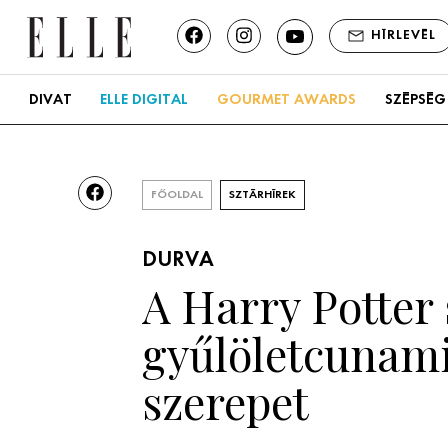
HÍRLEVÉL
DIVAT
ELLE DIGITAL
GOURMET AWARDS
SZÉPSÉG
FŐOLDAL
SZTÁRHÍREK
DURVA
A Harry Potter 
gyűlöletcunami
szerepet