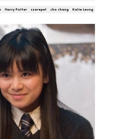
m
Harry Potter
szerepet
cho chang
Katie Leung