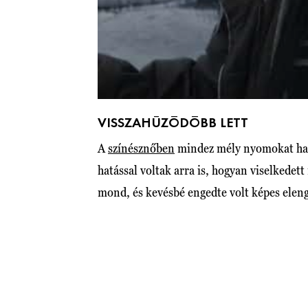
VISSZAHÚZÓDÓBB LETT
A
színésznőben
mindez mély nyomokat hagy
hatással voltak arra is, hogyan viselkedett
mond, és kevésbé engedte volt képes elen