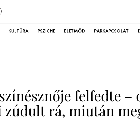
KULTÚRA
PSZICHÉ
ÉLETMÓD
PÁRKAPCSOLAT
színésznője felfedte –
 zúdult rá, miután me