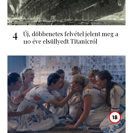
4
Új, döbbenetes felvétel jelent meg a
110 éve elsüllyedt Titanicról