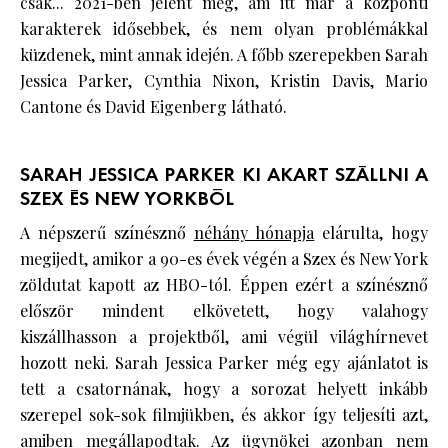
csak... 2021-ben jelent meg, ám itt már a központi
karakterek idősebbek, és nem olyan problémákkal
küzdenek, mint annak idején. A főbb szerepekben Sarah
Jessica Parker, Cynthia Nixon, Kristin Davis, Mario
Cantone és David Eigenberg látható.
SARAH JESSICA PARKER KI AKART SZÁLLNI A
SZEX ÉS NEW YORKBÓL
A népszerű színésznő
néhány hónapja
elárulta, hogy
megijedt, amikor a 90-es évek végén a Szex és New York
zöldutat kapott az HBO-tól. Éppen ezért a színésznő
először mindent elkövetett, hogy valahogy
kiszállhasson a projektből, ami végül világhírnevet
hozott neki. Sarah Jessica Parker még egy ajánlatot is
tett a csatornának, hogy a sorozat helyett inkább
szerepel sok-sok filmjükben, és akkor így teljesíti azt,
amiben megállapodtak. Az ügynökei azonban nem