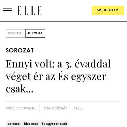
WEBSHOP
DIVAT
FŐOLDAL
KULTÚRA
ELLE DIGITAL
SOROZAT
GOURMET AWARDS
Ennyi volt: a 3. évaddal
SZÉPSÉG
véget ér az És egyszer
KULTÚRA
csak...
PSZICHÉ
2025. augusztus 01.
2 perc olvasás
ELLE
ÉLETMÓD
PÁRKAPCSOLAT
sorozat
hbo max
És egyszer csak