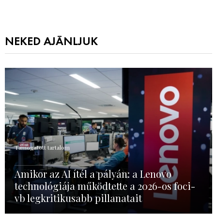
NEKED AJÁNLJUK
Támogatott tartalom
Amikor az AI ítél a pályán: a Lenovo
technológiája működtette a 2026-os foci-
vb legkritikusabb pillanatait