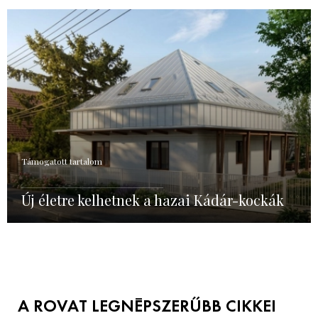
Támogatott tartalom
Új életre kelhetnek a hazai Kádár-kockák
A ROVAT LEGNÉPSZERŰBB CIKKEI