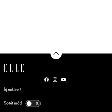
Írj nekünk!
Sötét mód