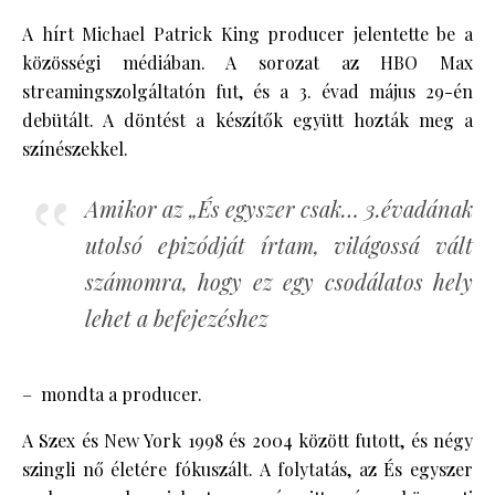
A hírt Michael Patrick King producer jelentette be a
közösségi médiában. A sorozat az HBO Max
streamingszolgáltatón fut, és a 3. évad május 29-én
debütált. A döntést a készítők együtt hozták meg a
színészekkel.
Amikor az „És egyszer csak… 3.évadának
utolsó epizódját írtam, világossá vált
számomra, hogy ez egy csodálatos hely
lehet a befejezéshez
– mondta a producer.
A Szex és New York 1998 és 2004 között futott, és négy
szingli nő életére fókuszált. A folytatás, az És egyszer