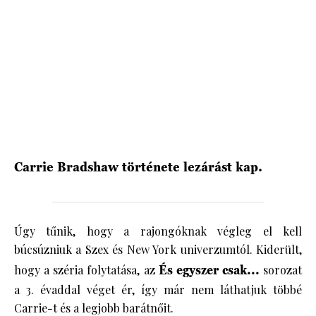
HÍRLEVÉL
Carrie Bradshaw története lezárást kap.
Úgy tűnik, hogy a rajongóknak végleg el kell
búcsúzniuk a Szex és New York univerzumtól. Kiderült,
hogy a széria folytatása, az
És egyszer csak...
sorozat
a 3. évaddal véget ér, így már nem láthatjuk többé
Carrie-t és a legjobb barátnőit.