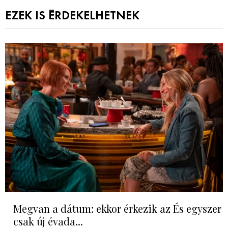
EZEK IS ÉRDEKELHETNEK
Megvan a dátum: ekkor érkezik az És egyszer
csak új évada...