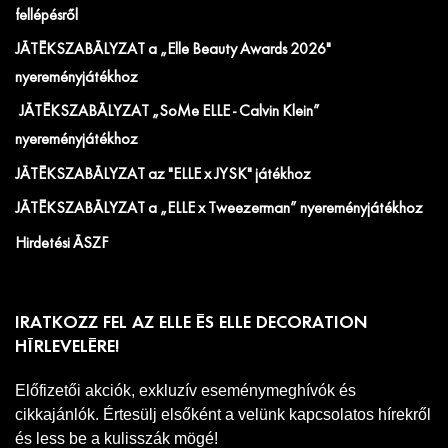
fellépésről
JÁTÉKSZABÁLYZAT a „Elle Beauty Awards 2026"
nyereményjátékhoz
JÁTÉKSZABÁLYZAT „SoMe ELLE - Calvin Klein”
nyereményjátékhoz
JÁTÉKSZABÁLYZAT az "ELLE x JYSK" játékhoz
JÁTÉKSZABÁLYZAT a „ELLE x Tweezerman” nyereményjátékhoz
Hirdetési ÁSZF
IRATKOZZ FEL AZ ELLE ÉS ELLE DECORATION
HÍRLEVELÉRE!
Előfizetői akciók, exkluzív eseménymeghívók és
cikkajánlók. Értesülj elsőként a velünk kapcsolatos hírekről
és less be a kulisszák mögé!