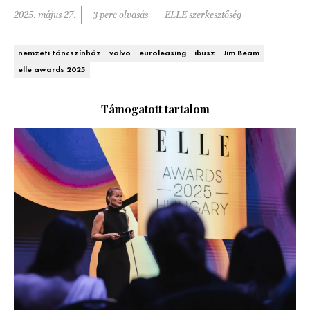
2025. május 27.
3 perc olvasás
ELLE szerkesztőség
DECOR
Hírek
HOROSZKÓP
nemzeti táncszínház
volvo
euroleasing
ibusz
Jim Beam
elle awards 2025
Trendek
SZTÁRHÍREK
Támogatott tartalom
Szobák
BUSINESS
Ötletek
ANYA
Szép terek
AWARDS
BEAUTY AWARDS
EVENT
WEBSHOP