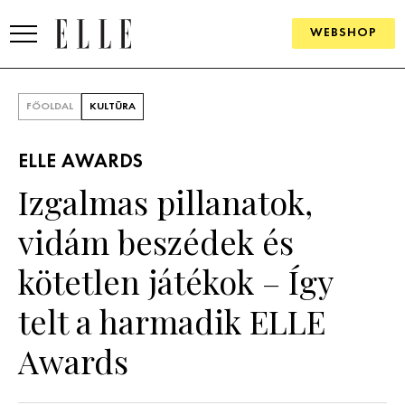
WEBSHOP
DIVAT
FŐOLDAL
KULTÚRA
ELLE DIGITAL
ELLE AWARDS
GOURMET AWARDS
Izgalmas pillanatok,
SZÉPSÉG
vidám beszédek és
KULTÚRA
kötetlen játékok – Így
PSZICHÉ
telt a harmadik ELLE
Awards
ÉLETMÓD
PÁRKAPCSOLAT