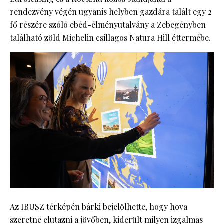
rendezvény végén ugyanis helyben gazdára talált egy 2
fő részére szóló ebéd-élményutalvány a Zebegényben
található zöld Michelin csillagos Natura Hill éttermébe.
Az IBUSZ térképén bárki bejelölhette, hogy hova
szeretne elutazni a jövőben, kiderült milyen izgalmas