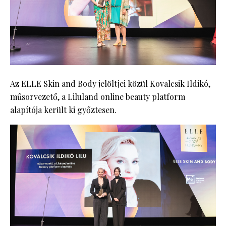
Az ELLE Skin and Body jelöltjei közül Kovalcsik Ildikó,
műsorvezető, a Liluland online beauty platform
alapítója került ki győztesen.