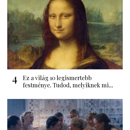
4
Ez a világ 10 legismertebb
festménye. Tudod, melyiknek mi...