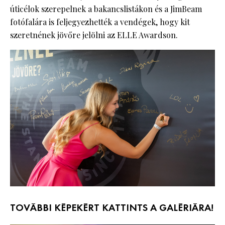
úticélok szerepelnek a bakancslistákon és a JimBeam
fotófalára is feljegyezhették a vendégek, hogy kit
szeretnének jövőre jelölni az ELLE Awardson.
TOVÁBBI KÉPEKÉRT KATTINTS A GALÉRIÁRA!