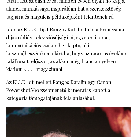
talált. Ezt az elismerést minden évben olyan nő kapja,
akinek munkássága inspirálóan hat a szerkesztőség
tagjaira és maguk is példaképként tekintenek rá.
Idén az ELLE-díjat Rangos Katalin Prima Primissima
díjas rádiós-televíziósújságíró, egyetemi tanár,
kommunikációs szakember kapta, aki
köszönőbeszédében elárulta, hogy az 1960-as években
találkozott először, az akkor még francia nyelven
kiadott ELLE magazinnal.
Az ELLE -díj mellett Rangos Katalin egy Canon
Powershot V10 zsebméretű kamerát is kapott a
kategória támogatójának felajánlásából.