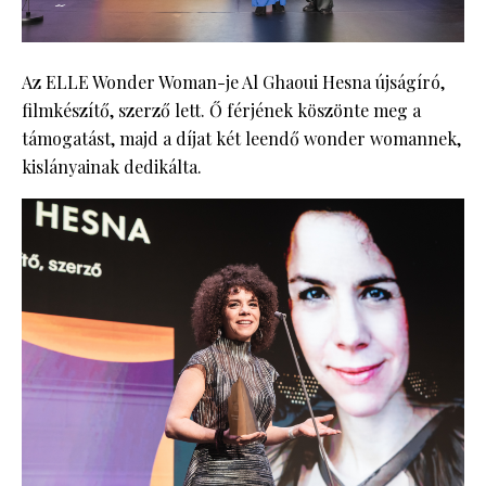
Az ELLE Wonder Woman-je Al Ghaoui Hesna újságíró,
filmkészítő, szerző lett. Ő férjének köszönte meg a
támogatást, majd a díjat két leendő wonder womannek,
kislányainak dedikálta.