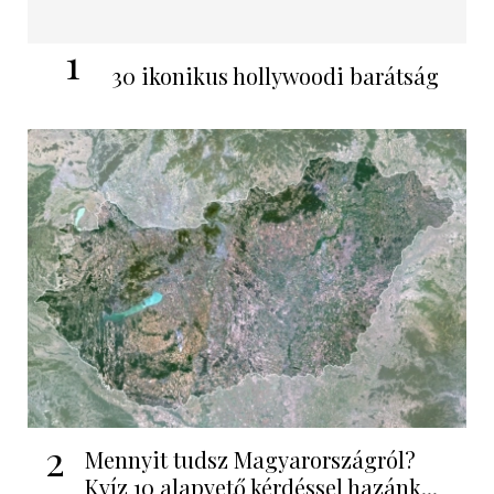
1
30 ikonikus hollywoodi barátság
2
Mennyit tudsz Magyarországról?
Kvíz 10 alapvető kérdéssel hazánk...