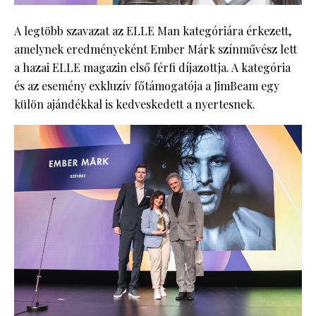
A legtöbb szavazat az ELLE Man kategóriára érkezett,
amelynek eredményeként Ember Márk színművész lett
a hazai ELLE magazin első férfi díjazottja. A kategória
és az esemény exkluzív főtámogatója a JimBeam egy
külön ajándékkal is kedveskedett a nyertesnek.