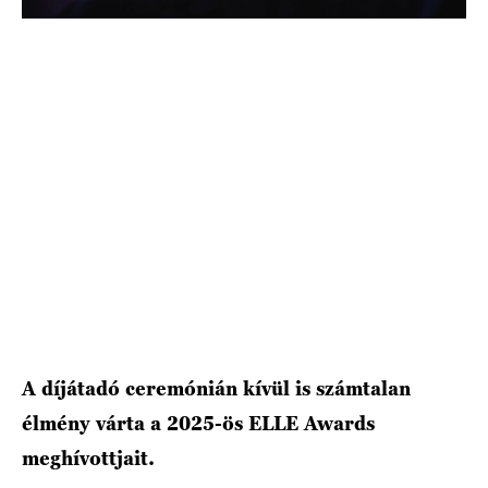
HÍRLEVÉL
A díjátadó ceremónián kívül is számtalan
élmény várta a 2025-ös ELLE Awards
meghívottjait.