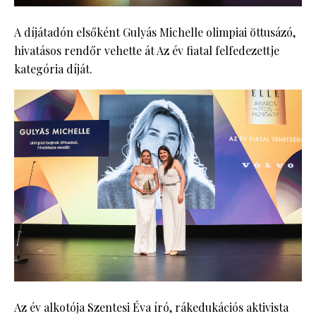
A díjátadón elsőként Gulyás Michelle olimpiai öttusázó,
hivatásos rendőr vehette át Az év fiatal felfedezettje
kategória díját.
Az év alkotója Szentesi Éva író, rákedukációs aktivista