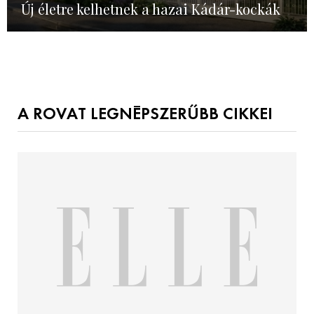
Új életre kelhetnek a hazai Kádár-kockák
A ROVAT LEGNÉPSZERŰBB CIKKEI