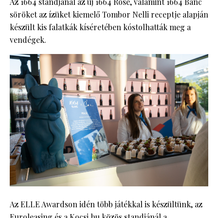
Az 1664 standjánál az új 1664 Rose, valamint 1664 Banc
söröket az ízüket kiemelő Tombor Nelli receptje alapján
készült kis falatkák kíséretében kóstolhatták meg a
vendégek.
Az ELLE Awardson idén több játékkal is készültünk, az
Euroleasing és a Kocsi.hu közös standjánál a