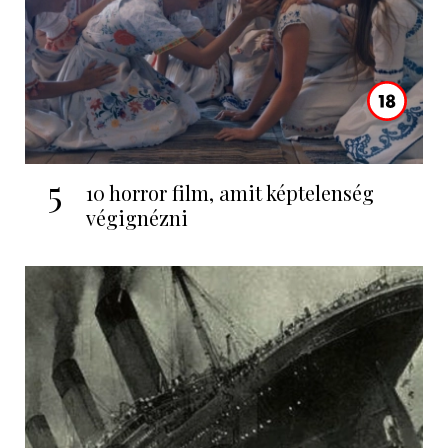
5
10 horror film, amit képtelenség
végignézni