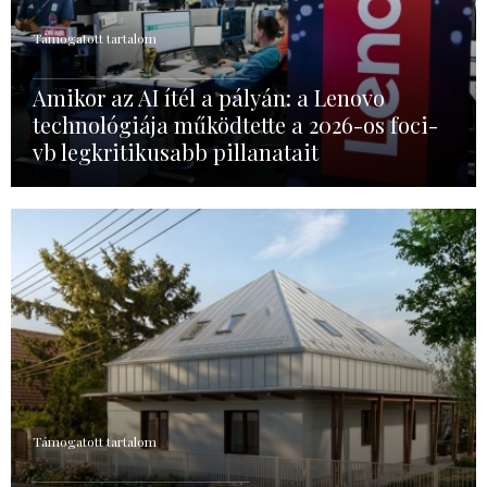
Támogatott tartalom
Amikor az AI ítél a pályán: a Lenovo
technológiája működtette a 2026-os foci-
vb legkritikusabb pillanatait
Támogatott tartalom