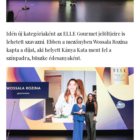
Idén új kategóriaként az ELLE Gourmet jelöltjeire is
lehetett szavazni. Ebben a mezőnyben Wossala Rozina
kapta a díjat, aki helyett Kánya Kata ment fel a
színpadra, büszke édesanyaként.