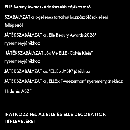
ELLE Beauty Awards - Adatkezelési tájékoztató.
SZABÁLYZAT a jogellenes tartalmú hozzászólások elleni
fellépésről
JÁTÉKSZABÁLYZAT a „Elle Beauty Awards 2026"
nyereményjátékhoz
JÁTÉKSZABÁLYZAT „SoMe ELLE - Calvin Klein”
nyereményjátékhoz
JÁTÉKSZABÁLYZAT az "ELLE x JYSK" játékhoz
JÁTÉKSZABÁLYZAT a „ELLE x Tweezerman” nyereményjátékhoz
Hirdetési ÁSZF
IRATKOZZ FEL AZ ELLE ÉS ELLE DECORATION
HÍRLEVELÉRE!