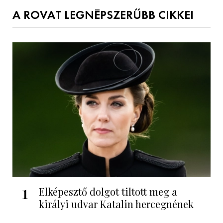
A ROVAT LEGNÉPSZERŰBB CIKKEI
1
Elképesztő dolgot tiltott meg a
királyi udvar Katalin hercegnének