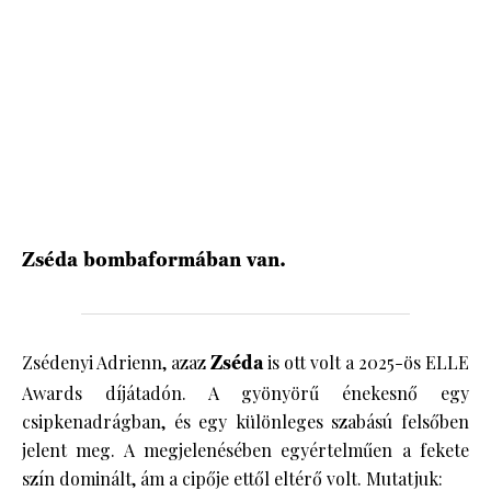
HÍRLEVÉL
Zséda bombaformában van.
Zsédenyi Adrienn, azaz
Zséda
is ott volt a 2025-ös ELLE
Awards díjátadón. A gyönyörű énekesnő egy
csipkenadrágban, és egy különleges szabású felsőben
jelent meg. A megjelenésében egyértelműen a fekete
szín dominált, ám a cipője ettől eltérő volt. Mutatjuk: