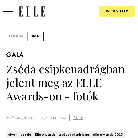
WEBSHOP
DIVAT
FŐOLDAL
DIVAT
ELLE DIGITAL
GÁLA
GOURMET AWARDS
Zséda csipkenadrágban
SZÉPSÉG
jelent meg az ELLE
KULTÚRA
Awards-on - fotók
PSZICHÉ
2025. május 21.
2 perc olvasás
ELLE
ÉLETMÓD
PÁRKAPCSOLAT
divat
zséda
Elle Awards
zsédenyi adrienn
elle awards 2025