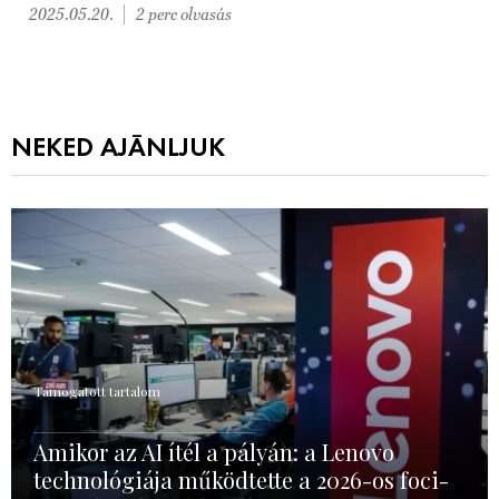
2025.05.20.
2 perc olvasás
NEKED AJÁNLJUK
Támogatott tartalom
Amikor az AI ítél a pályán: a Lenovo
technológiája működtette a 2026-os foci-