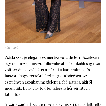
Rácz Tamás
Zséda szettje elegáns és merész volt, de természetesen
egy csodaszép hosszú fülbevalóval még inkább sugárzó
volt. Az énekesnő bátran pózolt a kameráknak, és
látszott, hogy remekül érzi magát a bőrében. Az
eseményen azonban megjelent Dobó Kata is, akiről
megírtuk, hogy egy tetőtől talpig fehér outfitben
láthattuk.
A színésznő a laza, de mégis elegáns stílus mellett tette