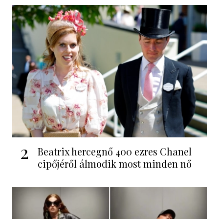
2
Beatrix hercegnő 400 ezres Chanel
cipőjéről álmodik most minden nő