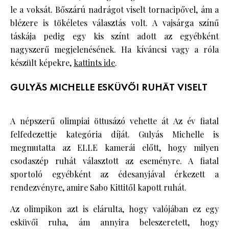
le a voksát. Bőszárú nadrágot viselt tornacipővel, ám a
blézere is tökéletes választás volt. A vajsárga színű
táskája pedig egy kis színt adott az egyébként
nagyszerű megjelenésének. Ha kíváncsi vagy a róla
készült képekre,
kattints ide
.
GULYÁS MICHELLE ESKÜVŐI RUHÁT VISELT
A népszerű olimpiai öttusázó vehette át Az év fiatal
felfedezettje kategória díját. Gulyás Michelle is
megmutatta az ELLE kamerái előtt, hogy milyen
csodaszép ruhát választott az eseményre. A fiatal
sportoló egyébként az édesanyjával érkezett a
rendezvényre, amire Sabo Kittitől kapott ruhát.
Az olimpikon azt is elárulta, hogy valójában ez egy
esküvői ruha, ám annyira beleszeretett, hogy