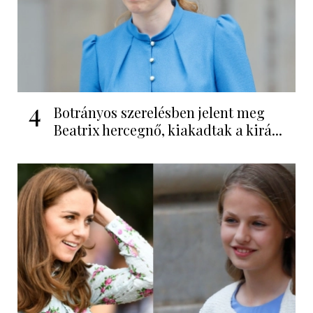
4
Botrányos szerelésben jelent meg
Beatrix hercegnő, kiakadtak a kirá...