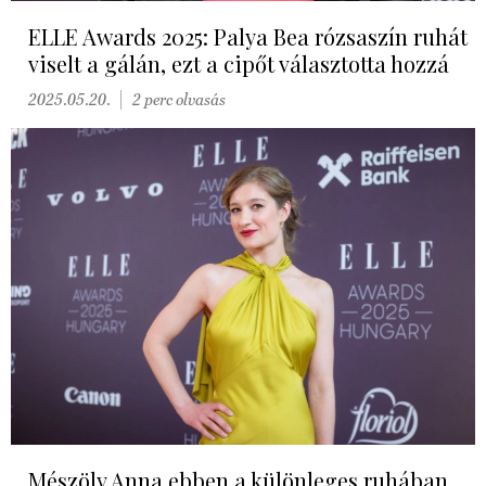
ELLE Awards 2025: Palya Bea rózsaszín ruhát
viselt a gálán, ezt a cipőt választotta hozzá
2025.05.20.
2 perc olvasás
Mészöly Anna ebben a különleges ruhában