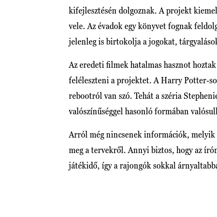
kifejlesztésén dolgoznak. A projekt kieme
vele. Az évadok egy könyvet fognak feldolg
jelenleg is birtokolja a jogokat, tárgyalá
Az eredeti filmek hatalmas hasznot hoztak 
feléleszteni a projektet. A Harry Potter-s
rebootról van szó. Tehát a széria Stephen
valószínűséggel hasonló formában valósul
Arról még nincsenek információk, melyik p
meg a tervekről. Annyi biztos, hogy az ír
játékidő, így a rajongók sokkal árnyaltab