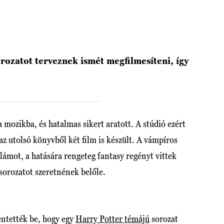
ozatot terveznek ismét megfilmesíteni, így
a mozikba, és hatalmas sikert aratott. A stúdió ezért
az utolsó könyvből két film is készült. A vámpíros
llámot, a hatására rengeteg fantasy regényt vittek
sorozatot szeretnének belőle.
entették be, hogy egy
Harry Potter témájú
sorozat