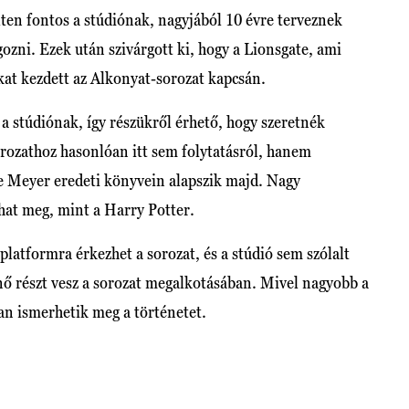
lten fontos a stúdiónak, nagyjából 10 évre terveznek
ozni. Ezek után szivárgott ki, hogy a Lionsgate, ami
sokat kezdett az Alkonyat-sorozat kapcsán.
a stúdiónak, így részükről érhető, hogy szeretnék
orozathoz hasonlóan itt sem folytatásról, hanem
ie Meyer eredeti könyvein alapszik majd. Nagy
hat meg, mint a Harry Potter.
latformra érkezhet a sorozat, és a stúdió sem szólalt
ónő részt vesz a sorozat megalkotásában. Mivel nagyobb a
ban ismerhetik meg a történetet.