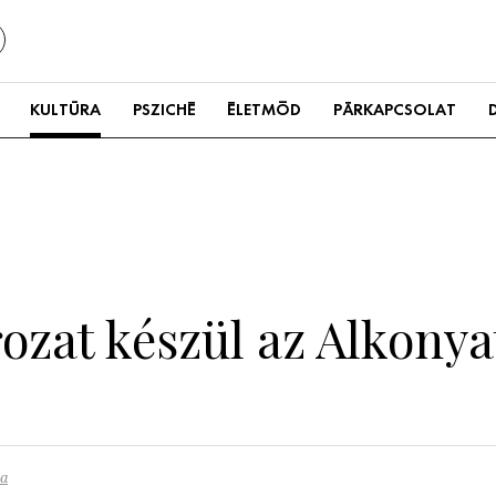
KULTÚRA
PSZICHÉ
ÉLETMÓD
PÁRKAPCSOLAT
zat készül az Alkonyat
ra