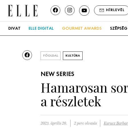
HÍRLEVÉL
DIVAT
ELLE DIGITAL
GOURMET AWARDS
SZÉPSÉG
FŐOLDAL
KULTÚRA
NEW SERIES
Hamarosan soro
a részletek
2023. április 20.
2 perc olvasás
Kurucz Barba