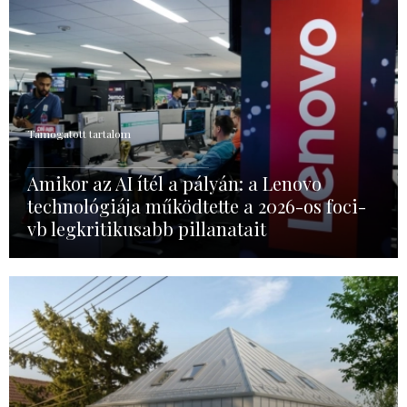
Támogatott tartalom
Amikor az AI ítél a pályán: a Lenovo
technológiája működtette a 2026-os foci-
vb legkritikusabb pillanatait