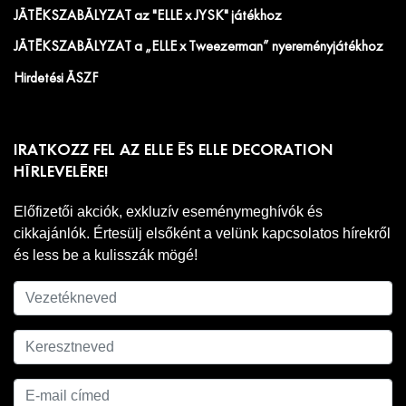
JÁTÉKSZABÁLYZAT az "ELLE x JYSK" játékhoz
JÁTÉKSZABÁLYZAT a „ELLE x Tweezerman” nyereményjátékhoz
Hirdetési ÁSZF
IRATKOZZ FEL AZ ELLE ÉS ELLE DECORATION
HÍRLEVELÉRE!
Előfizetői akciók, exkluzív eseménymeghívók és
cikkajánlók. Értesülj elsőként a velünk kapcsolatos hírekről
és less be a kulisszák mögé!