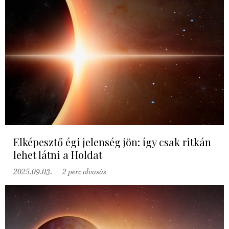
Elképesztő égi jelenség jön: így csak ritkán
lehet látni a Holdat
2025.09.03.
2 perc olvasás