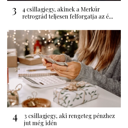
3
4 csillagjegy, akinek a Merkúr
retrográd teljesen felforgatja az é...
4
3 csillagjegy, aki rengeteg pénzhez
jut még idén