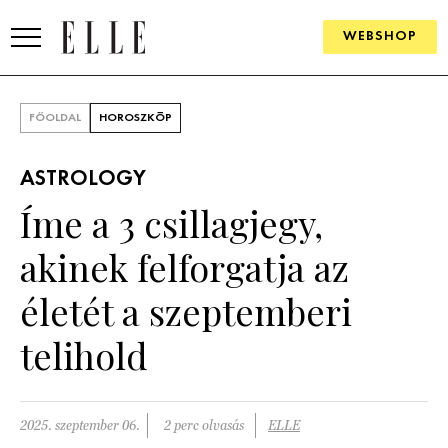
WEBSHOP
DIVAT
FŐOLDAL
HOROSZKÓP
ELLE DIGITAL
ASTROLOGY
GOURMET AWARDS
Íme a 3 csillagjegy,
SZÉPSÉG
akinek felforgatja az
KULTÚRA
életét a szeptemberi
PSZICHÉ
telihold
ÉLETMÓD
2025. szeptember 06.
2 perc olvasás
ELLE
PÁRKAPCSOLAT