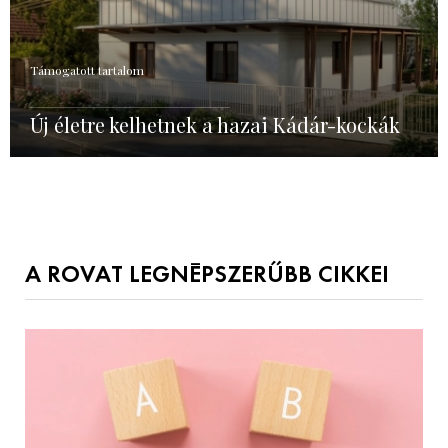
Támogatott tartalom
Új életre kelhetnek a hazai Kádár-kockák
A ROVAT LEGNÉPSZERŰBB CIKKEI