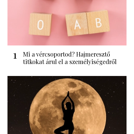
1
Mi a vércsoportod? Hajmeresztő
titkokat árul el a személyiségedről