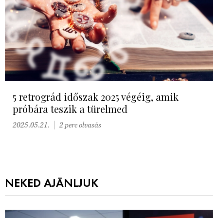
5 retrográd időszak 2025 végéig, amik
próbára teszik a türelmed
2025.05.21.
2 perc olvasás
NEKED AJÁNLJUK