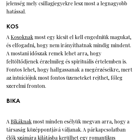
jelenség mely csillagjegyekre lesz most a legnagyobb
hatással.
KOS
A
Kosoknak
most egy kicsit el kell engedniük magukat,
és elfogadni, hogy nem irányíthatnak mindig mindent.
A mostani időszak remek lehet arra, hogy
feltöltődjenek érzelmileg és spirituális értelemben is.
Fontos lehet, hogy hallgassanak a megérzéseikre, mert
az intuíciójuk most fontos üzeneteket rejthet, főleg
szerelmi fronton.
BIKA
A
Bikáknak
most minden esélyük megvan arra, hogy a
társaság középpontjává váljanak. A párkapcsolatban
élők számára kilátásba kerülhet egy romantikus