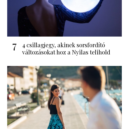
7
4 csillagjegy, akinek sorsfordító
változásokat hoz a Nyilas telihold