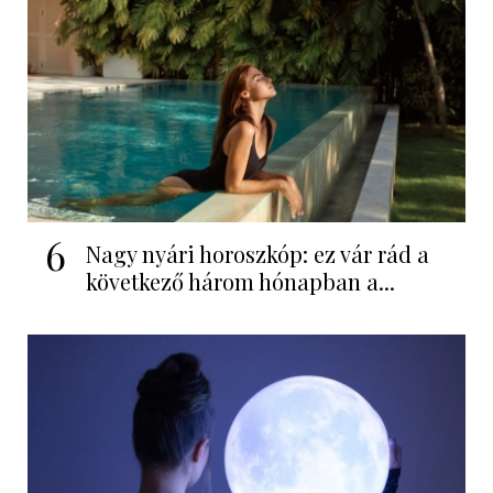
6
Nagy nyári horoszkóp: ez vár rád a
következő három hónapban a...