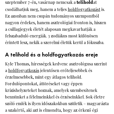
szeptember 7-én, vasárnap nemcsak a
telihold
at
csodálhatjuk meg, hanem a teljes
holdfogyatkozást
is.
Ez azonban nem csupán tudományos szempontból
nagyon érdekes, hanem asztrológiai fronton is, hiszen
a csillagjegyek életét alaposan megkavarhatják a
felszabaduló energiák. 3 zodiákus most különösen
érintett lesz, nekik a szerelmi életük kerül a fókuszba.
A telihold és a holdfogyatkozás ereje
Kyle Thomas, hírességek kedvenc asztrológusa szerint
a
holdfogyatkozás
jelentősen erőteljesebbek és
érzelmesebbek, mint egy átlagos telihold.
Fordulópontokat, áttöréseket vagy éppen
krízishelyzeteket hoznak, amelyek szembesítenek
bennünket a félelmeinkkel és érzéseinkkel. Sok életre
szóló emlék is ilyen időszakokban születik – magyarázta
a szakértő, aki azt is elmondta, hogy az érkező égi