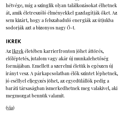
hétvége, míg a szinglik olyan találkozásokat élhetnek
át, amik életreszóló élményekkel gazdagítják őket. Az
sem kizárt, hogy a felszabaduló energiák az útjukba
sodorják azt a bizonyos nagy Ő-t.
IKREK
Az
Ikrek
életében karrierfronton jöhet áttörés,
előléptetés, jutalom vagy akár új munkalehetőség
formájában. Emellett a szerelmi életük is egészen új
irányt vesz. A párkapcsolatban élők szintet léphetnek,
jó eséllyel eljegyzés jöhet, az egyedülállók pedig a
baráti társaságban ismerkedhetnek meg valakivel, aki
megmozgat bennük valamit.
(
via
)