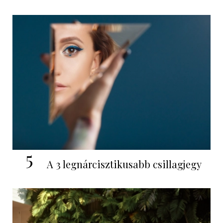
5
A 3 legnárcisztikusabb csillagjegy