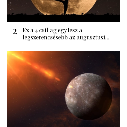
2
Ez a 4 csillagjegy lesz a
legszerencsésebb az augusztusi...