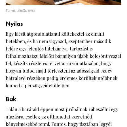
Forrás: Shutterstock
Nyilas
Egy kicsit átgondolatlanul költekeztél az elmúlt
hetekben, és ha nem vigyázol, szeptember második
felére egy jelentős hitelkártya-tartozást is
felhalmozhatsz. Mielőtt bármilyen újabb kölcsönt veszel
fel, készíts részletes tervet arra vonatkozóan, hogy
hogyan tudod majd törleszteni az adósságaid. Az év
hátralevő részében pedig érdemes körültekintőbbnek
lenned a pénzügyeidet illetően.
Bak
Talán a barátaid éppen most próbálnak rábeszélni egy
utazásra, esetleg az otthonodat szeretnéd
kényelmesebbé tenni. Fontos, hogy tisztában legyél