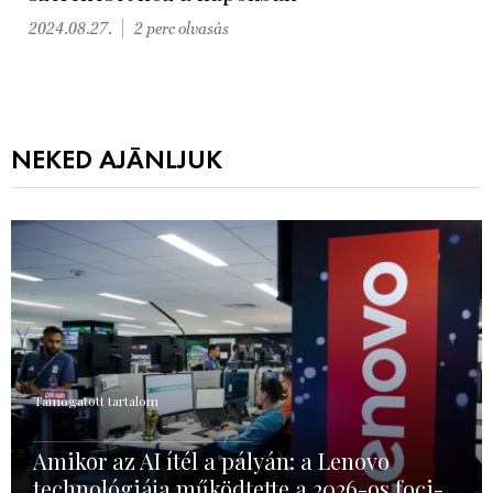
2024.08.27.
2 perc olvasás
NEKED AJÁNLJUK
Támogatott tartalom
Amikor az AI ítél a pályán: a Lenovo
technológiája működtette a 2026-os foci-