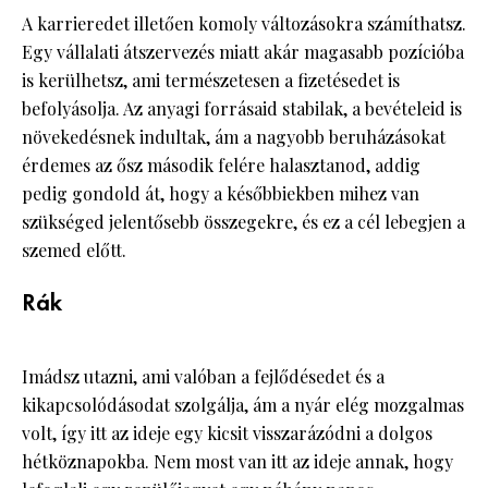
A karrieredet illetően komoly változásokra számíthatsz.
Egy vállalati átszervezés miatt akár magasabb pozícióba
is kerülhetsz, ami természetesen a fizetésedet is
befolyásolja. Az anyagi forrásaid stabilak, a bevételeid is
növekedésnek indultak, ám a nagyobb beruházásokat
érdemes az ősz második felére halasztanod, addig
pedig gondold át, hogy a későbbiekben mihez van
szükséged jelentősebb összegekre, és ez a cél lebegjen a
szemed előtt.
Rák
Imádsz utazni, ami valóban a fejlődésedet és a
kikapcsolódásodat szolgálja, ám a nyár elég mozgalmas
volt, így itt az ideje egy kicsit visszarázódni a dolgos
hétköznapokba. Nem most van itt az ideje annak, hogy