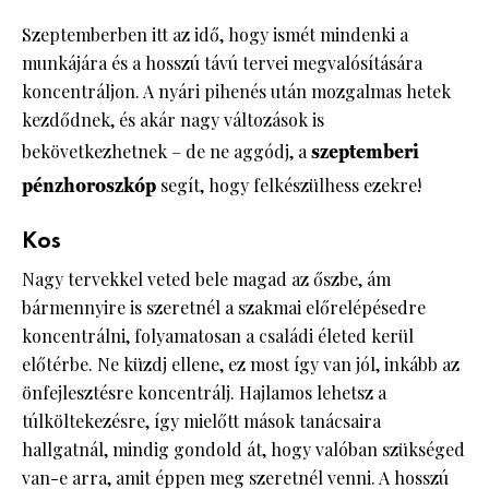
Szeptemberben itt az idő, hogy ismét mindenki a
munkájára és a hosszú távú tervei megvalósítására
koncentráljon. A nyári pihenés után mozgalmas hetek
kezdődnek, és akár nagy változások is
bekövetkezhetnek – de ne aggódj, a
szeptemberi
pénzhoroszkóp
segít, hogy felkészülhess ezekre!
Kos
Nagy tervekkel veted bele magad az őszbe, ám
bármennyire is szeretnél a szakmai előrelépésedre
koncentrálni, folyamatosan a családi életed kerül
előtérbe. Ne küzdj ellene, ez most így van jól, inkább az
önfejlesztésre koncentrálj. Hajlamos lehetsz a
túlköltekezésre, így mielőtt mások tanácsaira
hallgatnál, mindig gondold át, hogy valóban szükséged
van-e arra, amit éppen meg szeretnél venni. A hosszú