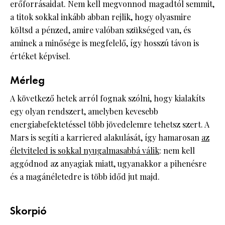
erőforrásaidat. Nem kell megvonnod magadtól semmit,
a titok sokkal inkább abban rejlik, hogy olyasmire
költsd a pénzed, amire valóban szükséged van, és
aminek a minősége is megfelelő, így hosszú távon is
értéket képvisel.
Mérleg
A következő hetek arról fognak szólni, hogy kialakíts
egy olyan rendszert, amelyben kevesebb
energiabefektetéssel több jövedelemre tehetsz szert. A
Mars is segíti a karriered alakulását, így hamarosan
az
életviteled is sokkal nyugalmasabbá válik
: nem kell
aggódnod az anyagiak miatt, ugyanakkor a pihenésre
és a magánéletedre is több időd jut majd.
Skorpió