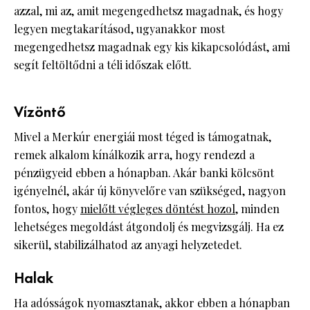
azzal, mi az, amit megengedhetsz magadnak, és hogy
legyen megtakarításod, ugyanakkor most
megengedhetsz magadnak egy kis kikapcsolódást, ami
segít feltöltődni a téli időszak előtt.
Vízöntő
Mivel a Merkúr energiái most téged is támogatnak,
remek alkalom kínálkozik arra, hogy rendezd a
pénzügyeid ebben a hónapban. Akár banki kölcsönt
igényelnél, akár új könyvelőre van szükséged, nagyon
fontos, hogy
mielőtt végleges döntést hozol
, minden
lehetséges megoldást átgondolj és megvizsgálj. Ha ez
sikerül, stabilizálhatod az anyagi helyzetedet.
Halak
Ha adósságok nyomasztanak, akkor ebben a hónapban