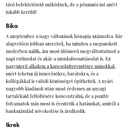
távú befektetéseid működnek, de a pénzszórást azért
inkább kerüld!
Bika
A szeptember a nagy változások hónapja számodra. Bár
alapvetően jobban szereted, ha minden a megszokott
mederben zajlik, ám most időszerű megváltoztatnod a
napi rutinodat és akár a munkabeosztásodat is. Ez
nagyszerű alkalom a kapcsolatteremtésre másokkal
,
szert tehetsz új ismerősökre, barátokra, és a
kollégákkal is valódi közösséget építhettek. A nyári
nagyobb kiadások után most érdemes az anyagi
tartalékaid feltöltésére koncentrálni, de a pozitív
folyamatok más most is éreztetik a hatásukat, amiről a
bankszámlád növekedése is árulkodik.
Ikrek