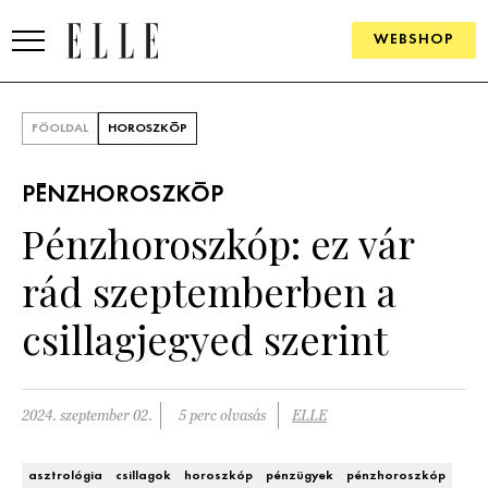
WEBSHOP
DIVAT
FŐOLDAL
HOROSZKÓP
ELLE DIGITAL
PÉNZHOROSZKÓP
GOURMET AWARDS
Pénzhoroszkóp: ez vár
SZÉPSÉG
rád szeptemberben a
KULTÚRA
csillagjegyed szerint
PSZICHÉ
2024. szeptember 02.
5 perc olvasás
ELLE
ÉLETMÓD
PÁRKAPCSOLAT
asztrológia
csillagok
horoszkóp
pénzügyek
pénzhoroszkóp