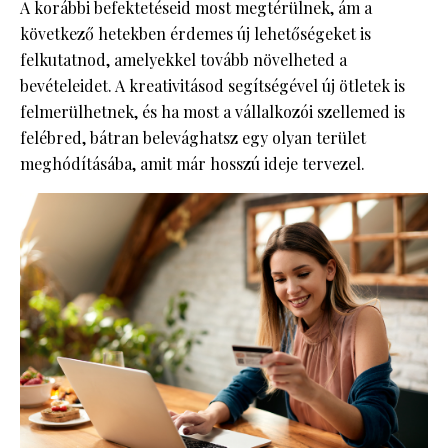
A korábbi befektetéseid most megtérülnek, ám a
következő hetekben érdemes új lehetőségeket is
felkutatnod, amelyekkel tovább növelheted a
bevételeidet. A kreativitásod segítségével új ötletek is
felmerülhetnek, és ha most a vállalkozói szellemed is
felébred, bátran belevághatsz egy olyan terület
meghódításába, amit már hosszú ideje tervezel.