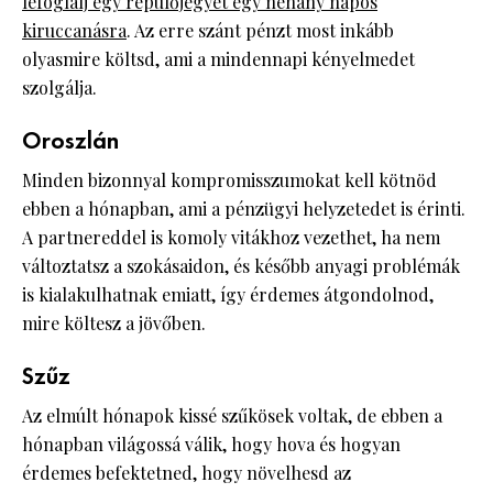
lefoglalj egy repülőjegyet egy néhány napos
kiruccanásra
. Az erre szánt pénzt most inkább
olyasmire költsd, ami a mindennapi kényelmedet
szolgálja.
Oroszlán
Minden bizonnyal kompromisszumokat kell kötnöd
ebben a hónapban, ami a pénzügyi helyzetedet is érinti.
A partnereddel is komoly vitákhoz vezethet, ha nem
változtatsz a szokásaidon, és később anyagi problémák
is kialakulhatnak emiatt, így érdemes átgondolnod,
mire költesz a jövőben.
Szűz
Az elmúlt hónapok kissé szűkösek voltak, de ebben a
hónapban világossá válik, hogy hova és hogyan
érdemes befektetned, hogy növelhesd az