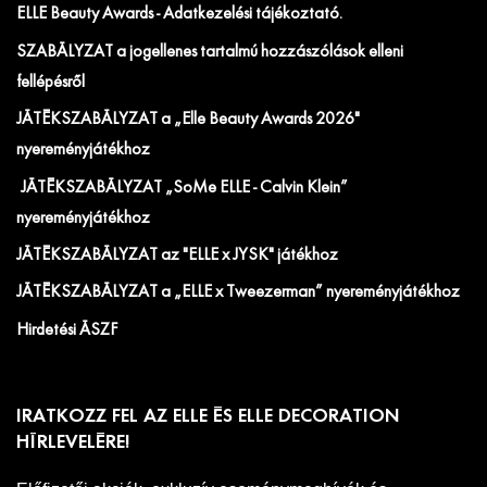
ELLE Beauty Awards - Adatkezelési tájékoztató.
SZABÁLYZAT a jogellenes tartalmú hozzászólások elleni
fellépésről
JÁTÉKSZABÁLYZAT a „Elle Beauty Awards 2026"
nyereményjátékhoz
JÁTÉKSZABÁLYZAT „SoMe ELLE - Calvin Klein”
nyereményjátékhoz
JÁTÉKSZABÁLYZAT az "ELLE x JYSK" játékhoz
JÁTÉKSZABÁLYZAT a „ELLE x Tweezerman” nyereményjátékhoz
Hirdetési ÁSZF
IRATKOZZ FEL AZ ELLE ÉS ELLE DECORATION
HÍRLEVELÉRE!