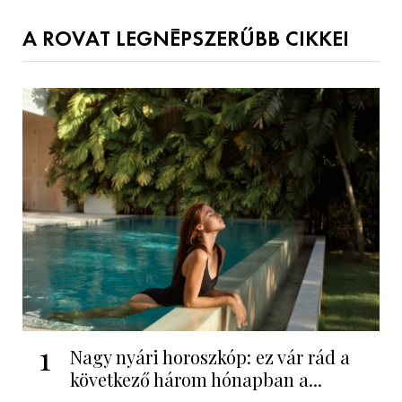
A ROVAT LEGNÉPSZERŰBB CIKKEI
1
Nagy nyári horoszkóp: ez vár rád a
következő három hónapban a...