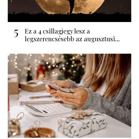
5
Ez a 4 csillagjegy lesz a
legszerencsésebb az augusztusi...