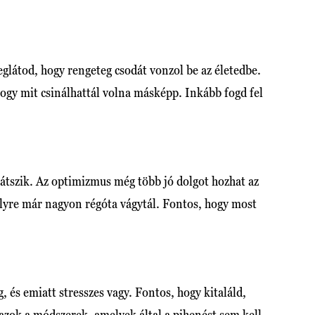
glátod, hogy rengeteg csodát vonzol be az életedbe.
ogy mit csinálhattál volna másképp. Inkább fogd fel
látszik. Az optimizmus még több jó dolgot hozhat az
melyre már nagyon régóta vágytál. Fontos, hogy most
g, és emiatt stresszes vagy. Fontos, hogy kitaláld,
azok a módszerek, amelyek által a pihenést sem kell