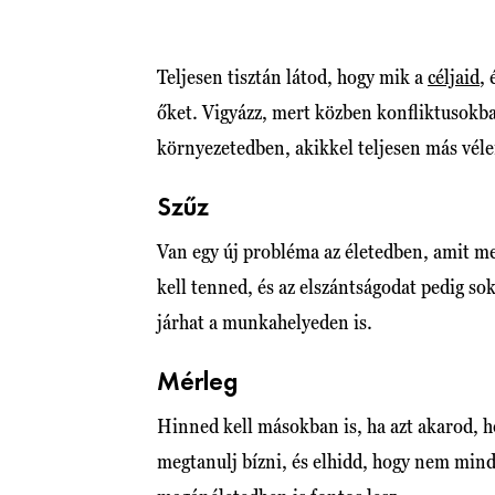
Teljesen tisztán látod, hogy mik a
céljaid
,
őket. Vigyázz, mert közben konfliktusokb
környezetedben, akikkel teljesen más vél
Szűz
Van egy új probléma az életedben, amit m
kell tenned, és az elszántságodat pedig so
járhat a munkahelyeden is.
Mérleg
Hinned kell másokban is, ha azt akarod, h
megtanulj bízni, és elhidd, hogy nem minde