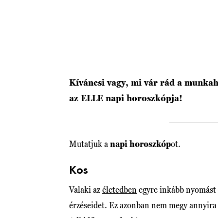
Kíváncsi vagy, mi vár rád a munka
az ELLE napi horoszkópja!
Mutatjuk a
napi horoszkóp
ot.
Kos
Valaki az
életedben
egyre inkább nyomást h
érzéseidet. Ez azonban nem megy annyira