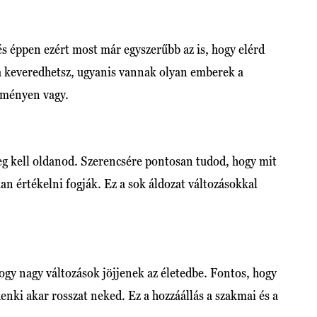
 és éppen ezért most már egyszerűbb az is, hogy elérd
a keveredhetsz, ugyanis vannak olyan emberek a
eményen vagy.
eg kell oldanod. Szerencsére pontosan tudod, hogy mit
kan értékelni fogják. Ez a sok áldozat változásokkal
ogy nagy változások jöjjenek az életedbe. Fontos, hogy
nki akar rosszat neked. Ez a hozzáállás a szakmai és a