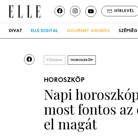
HÍRLEVÉL
DIVAT
ELLE DIGITAL
GOURMET AWARDS
SZÉPSÉG
FŐOLDAL
HOROSZKÓP
HOROSZKÓP
Napi horoszkóp,
most fontos az
el magát