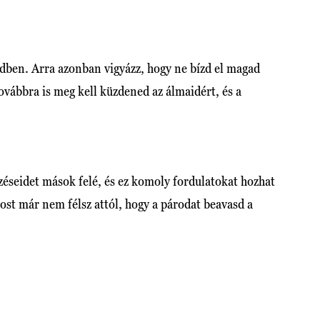
dben. Arra azonban vigyázz, hogy ne bízd el magad
ovábbra is meg kell küzdened az álmaidért, és a
rzéseidet mások felé, és ez komoly fordulatokat hozhat
ost már nem félsz attól, hogy a párodat beavasd a