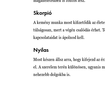
magánéletedben is fontos lesz.
Skorpió
A kemény munka most kifizetődik az élete
túlságosan, mert a végén csalódás érhet. T
kapcsolataidat is ápolnod kell.
Nyilas
Most készen állsz arra, hogy kifejezd az é
el. A szerelem terén különösen, ugyanis m
nehezebb dolgokba is.