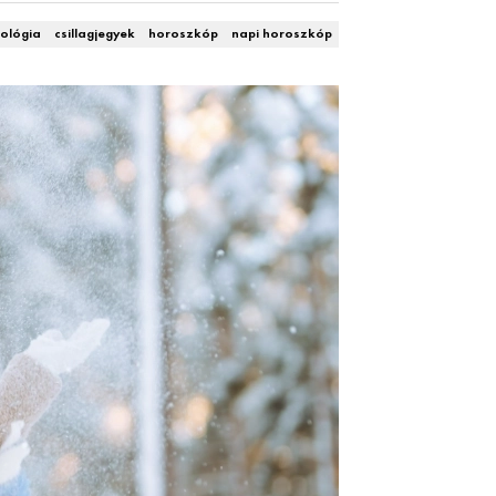
ológia
csillagjegyek
horoszkóp
napi horoszkóp