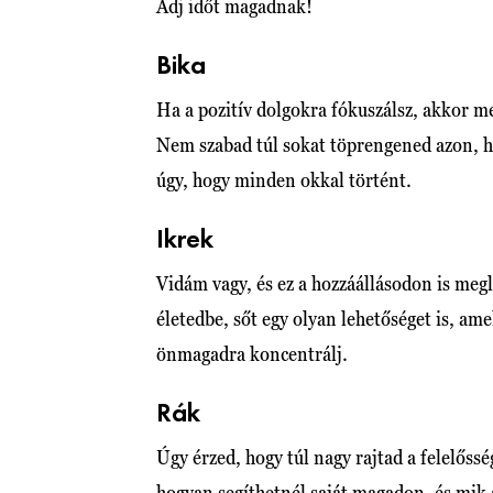
Adj időt magadnak!
Bika
Ha a pozitív dolgokra fókuszálsz, akkor me
Nem szabad túl sokat töprengened azon, h
úgy, hogy minden okkal történt.
Ikrek
Vidám vagy, és ez a hozzáállásodon is meg
életedbe, sőt egy olyan lehetőséget is, a
önmagadra koncentrálj.
Rák
Úgy érzed, hogy túl nagy rajtad a felelőssé
hogyan segíthetnél saját magadon, és mik 