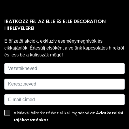
IRATKOZZ FEL AZ ELLE ÉS ELLE DECORATION
HÍRLEVELÉRE!
Előfizetői akciók, exkluzív eseménymeghívók és
cikkajánlók. Értesülj elsőként a velünk kapcsolatos hírekről
és less be a kulisszák mögé!
Adatkezelési
A hírlevél feliratkozáshoz ell kell fogadnod az
tájékoztatónkat
.