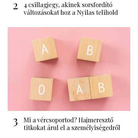
2
4 csillagjegy, akinek sorsfordító
változásokat hoz a Nyilas telihold
3
Mi a vércsoportod? Hajmeresztő
titkokat árul el a személyiségedről