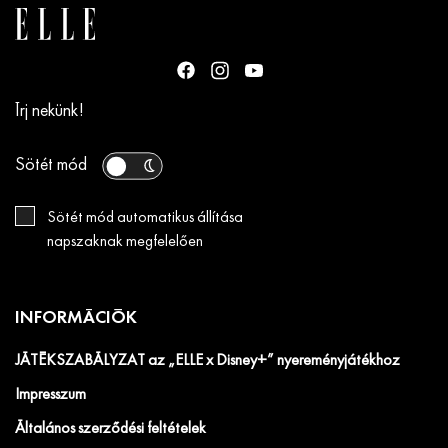
Írj nekünk!
Sötét mód
Sötét mód automatikus állítása
napszaknak megfelelően
INFORMÁCIÓK
JÁTÉKSZABÁLYZAT az „ELLE x Disney+” nyereményjátékhoz
Impresszum
Általános szerződési feltételek