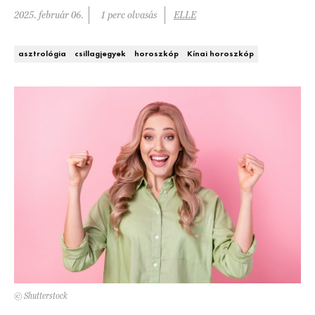
2025. február 06.
1 perc olvasás
ELLE
DECOR
Hírek
HOROSZKÓP
asztrológia
csillagjegyek
horoszkóp
Kínai horoszkóp
Trendek
SZTÁRHÍREK
Szobák
BUSINESS
Ötletek
ANYA
Szép terek
AWARDS
BEAUTY AWARDS
EVENT
WEBSHOP
© Shutterstock