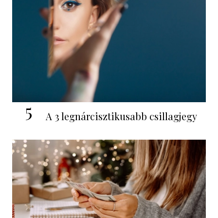
5
A 3 legnárcisztikusabb csillagjegy