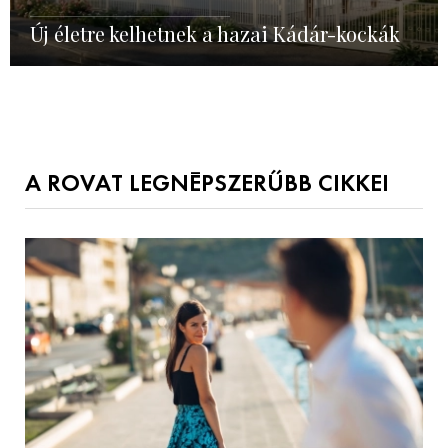
Új életre kelhetnek a hazai Kádár-kockák
A ROVAT LEGNÉPSZERŰBB CIKKEI