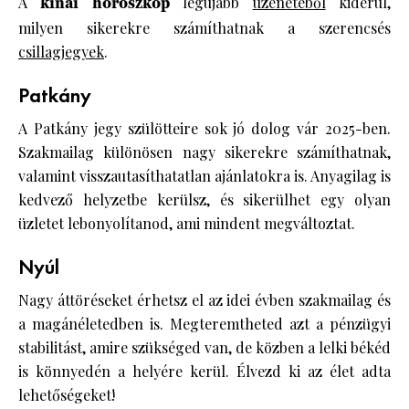
A
kínai horoszkóp
legújabb
üzenetéből
kiderül,
milyen sikerekre számíthatnak a szerencsés
csillagjegyek
.
Patkány
A Patkány jegy szülötteire sok jó dolog vár 2025-ben.
Szakmailag különösen nagy sikerekre számíthatnak,
valamint visszautasíthatatlan ajánlatokra is. Anyagilag is
kedvező helyzetbe kerülsz, és sikerülhet egy olyan
üzletet lebonyolítanod, ami mindent megváltoztat.
Nyúl
Nagy áttöréseket érhetsz el az idei évben szakmailag és
a magánéletedben is. Megteremtheted azt a pénzügyi
stabilitást, amire szükséged van, de közben a lelki békéd
is könnyedén a helyére kerül. Élvezd ki az élet adta
lehetőségeket!