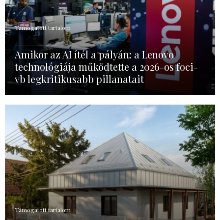
Támogatott tartalom
Amikor az AI ítél a pályán: a Lenovo
technológiája működtette a 2026-os foci-
vb legkritikusabb pillanatait
Támogatott tartalom