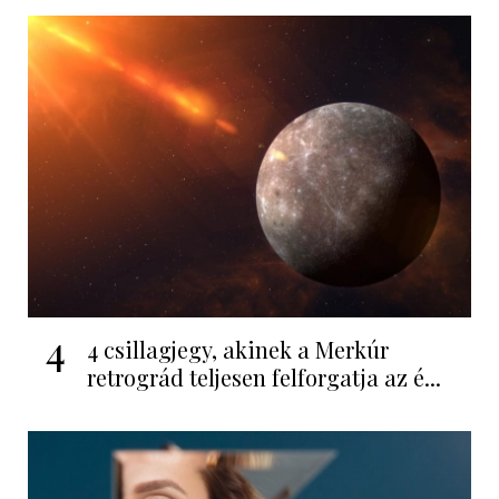
4
4 csillagjegy, akinek a Merkúr
retrográd teljesen felforgatja az é...