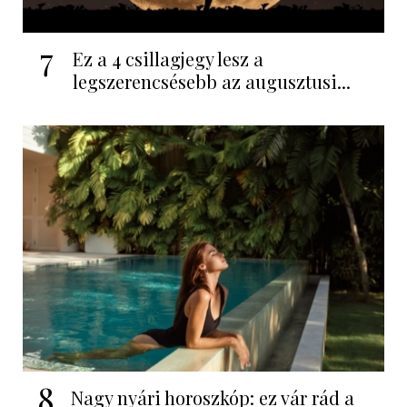
7
Ez a 4 csillagjegy lesz a
legszerencsésebb az augusztusi...
8
Nagy nyári horoszkóp: ez vár rád a