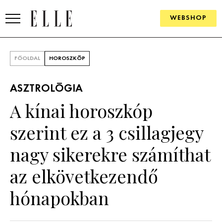
WEBSHOP
DIVAT
FŐOLDAL
HOROSZKÓP
ELLE DIGITAL
ASZTROLÓGIA
GOURMET AWARDS
A kínai horoszkóp
SZÉPSÉG
szerint ez a 3 csillagjegy
KULTÚRA
nagy sikerekre számíthat
PSZICHÉ
az elkövetkezendő
hónapokban
ÉLETMÓD
PÁRKAPCSOLAT