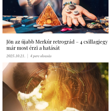
Jön az újabb Merkúr retrográd – 4 csillagjegy
már most érzi a hatását
2025.10.21.
4 perc olvasás