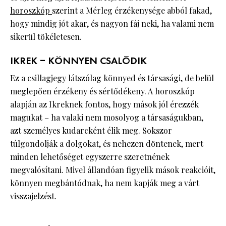
horoszkóp
szerint a Mérleg érzékenysége abból fakad,
hogy mindig jót akar, és nagyon fáj neki, ha valami nem
sikerül tökéletesen.
IKREK – KÖNNYEN CSALÓDIK
Ez a csillagjegy látszólag könnyed és társasági, de belül
meglepően érzékeny és sértődékeny. A horoszkóp
alapján az Ikreknek fontos, hogy mások jól érezzék
magukat – ha valaki nem mosolyog a társaságukban,
azt személyes kudarcként élik meg. Sokszor
túlgondolják a dolgokat, és nehezen döntenek, mert
minden lehetőséget egyszerre szeretnének
megvalósítani. Mivel állandóan figyelik mások reakcióit,
könnyen megbántódnak, ha nem kapják meg a várt
visszajelzést.