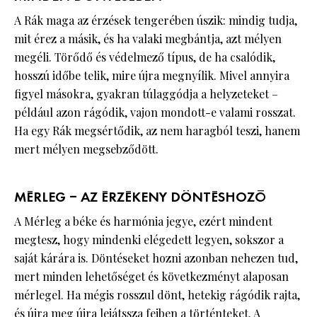
A Rák maga az érzések tengerében úszik: mindig tudja,
mit érez a másik, és ha valaki megbántja, azt mélyen
megéli. Törődő és védelmező típus, de ha csalódik,
hosszú időbe telik, mire újra megnyílik. Mivel annyira
figyel másokra, gyakran túlaggódja a helyzeteket –
például azon rágódik, vajon mondott-e valami rosszat.
Ha egy Rák megsértődik, az nem haragból teszi, hanem
mert mélyen megsebződött.
MÉRLEG – AZ ÉRZÉKENY DÖNTÉSHOZÓ
A Mérleg a béke és harmónia jegye, ezért mindent
megtesz, hogy mindenki elégedett legyen, sokszor a
saját kárára is. Döntéseket hozni azonban nehezen tud,
mert minden lehetőséget és következményt alaposan
mérlegel. Ha mégis rosszul dönt, hetekig rágódik rajta,
és újra meg újra lejátssza fejben a történteket. A