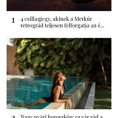
1
4 csillagjegy, akinek a Merkúr
retrográd teljesen felforgatja az é...
2
Nagy nyári horoszkóp: ez vár rád a