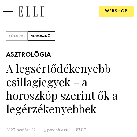
WEBSHOP
DIVAT
FŐOLDAL
HOROSZKÓP
ELLE DIGITAL
ASZTROLÓGIA
GOURMET AWARDS
A legsértődékenyebb
SZÉPSÉG
csillagjegyek – a
KULTÚRA
horoszkóp szerint ők a
PSZICHÉ
legérzékenyebbek
ÉLETMÓD
2025. október 22.
3 perc olvasás
ELLE
PÁRKAPCSOLAT