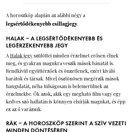
A horoszkóp alapján az alábbi négy a
legsértődékenyebb csillagjegy
.
HALAK – A LEGSÉRTŐDÉKENYEBB ÉS
LEGÉRZÉKENYEBB JEGY
A
Halak jegy
szülöttei minden érzelmet erősen élnek
meg, és gyakran magukra veszik mások bánatát is.
Rendkívül együttérzőek és önzetlenek, ezért kiváló
barátok és társak. Mivel ösztönösen megérzik mások
hangulatát, néha túlságosan is belemerülnek az
érzelmekbe. Ők azok, akik egy megható film vagy egy
kedves szó hallatán is könnyen elsírják magukat, és épp
ez az ő varázsuk.
RÁK – A HOROSZKÓP SZERINT A SZÍV VEZETI
MINDEN DÖNTÉSÉBEN