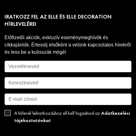
IRATKOZZ FEL AZ ELLE ÉS ELLE DECORATION
HÍRLEVELÉRE!
Előfizetői akciók, exkluzív eseménymeghívók és
cikkajánlók. Értesülj elsőként a velünk kapcsolatos hírekről
és less be a kulisszák mögé!
Adatkezelési
A hírlevél feliratkozáshoz ell kell fogadnod az
tájékoztatónkat
.