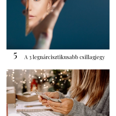
5
A 3 legnárcisztikusabb csillagjegy