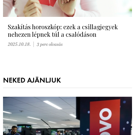
Szakítás horoszkóp: ezek a csillagjegyek
nehezen lépnek túl a csalódáson
2025.10.18.
3 perc olvasás
NEKED AJÁNLJUK