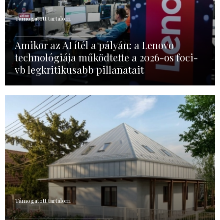
Támogatott tartalom
Amikor az AI ítél a pályán: a Lenovo
technológiája működtette a 2026-os foci-
vb legkritikusabb pillanatait
Támogatott tartalom