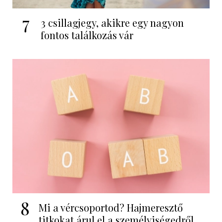
7
3 csillagjegy, akikre egy nagyon
fontos találkozás vár
8
Mi a vércsoportod? Hajmeresztő
titkokat árul el a személyiségedről