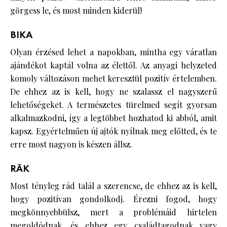
görgess le, és most minden kiderül!
BIKA
Olyan érzésed lehet a napokban, mintha egy váratlan
ajándékot kaptál volna az élettől. Az anyagi helyzeted
komoly változáson mehet keresztül pozitív értelemben.
De ehhez az is kell, hogy ne szalassz el nagyszerű
lehetőségeket. A természetes türelmed segít gyorsan
alkalmazkodni, így a legtöbbet hozhatod ki abból, amit
kapsz. Egyértelműen új ajtók nyílnak meg előtted, és te
erre most nagyon is készen állsz.
RÁK
Most tényleg rád talál a szerencse, de ehhez az is kell,
hogy pozitívan gondolkodj. Érezni fogod, hogy
megkönnyebbülsz, mert a problémáid hirtelen
megoldódnak, és ehhez egy családtagodnak vagy