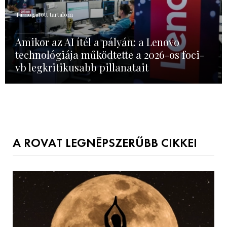
Támogatott tartalom
Amikor az AI ítél a pályán: a Lenovo
technológiája működtette a 2026-os foci-
vb legkritikusabb pillanatait
A ROVAT LEGNÉPSZERŰBB CIKKEI