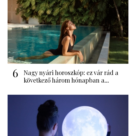
6
Nagy nyári horoszkóp: ez vár rád a
következő három hónapban a...