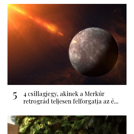
5
4 csillagjegy, akinek a Merkúr
retrográd teljesen felforgatja az é...