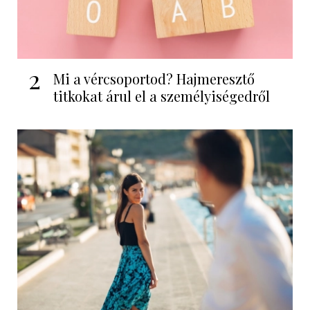
2
Mi a vércsoportod? Hajmeresztő
titkokat árul el a személyiségedről