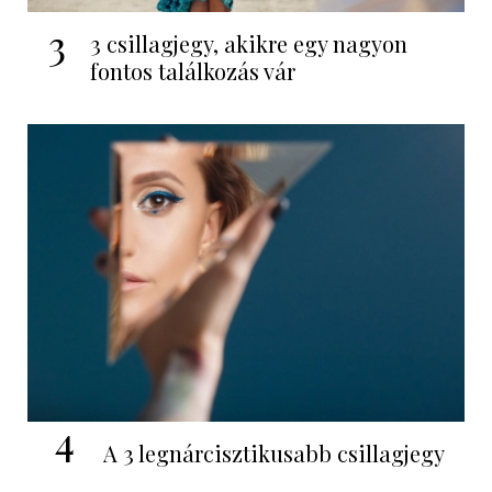
3
3 csillagjegy, akikre egy nagyon
fontos találkozás vár
4
A 3 legnárcisztikusabb csillagjegy