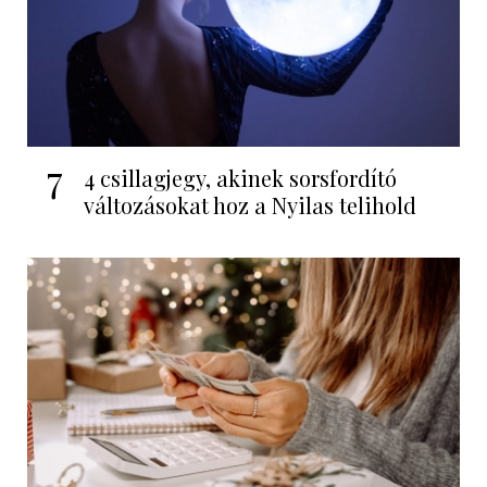
7
4 csillagjegy, akinek sorsfordító
változásokat hoz a Nyilas telihold