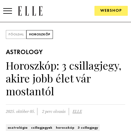
WEBSHOP
DIVAT
FŐOLDAL
HOROSZKÓP
ELLE DIGITAL
ASTROLOGY
GOURMET AWARDS
Horoszkóp: 3 csillagjegy,
SZÉPSÉG
akire jobb élet vár
KULTÚRA
mostantól
PSZICHÉ
2025. október 05.
2 perc olvasás
ELLE
ÉLETMÓD
PÁRKAPCSOLAT
asztrológia
csillagjegyek
horoszkóp
3 csillagjegy