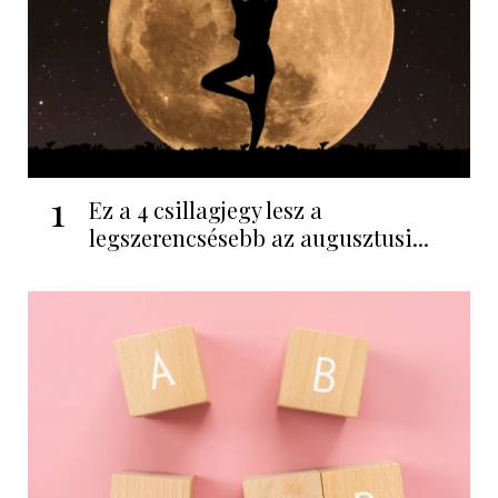
1
Ez a 4 csillagjegy lesz a
legszerencsésebb az augusztusi...