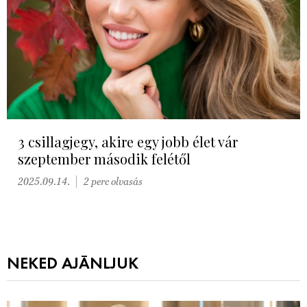
3 csillagjegy, akire egy jobb élet vár
szeptember második felétől
2025.09.14.
2 perc olvasás
NEKED AJÁNLJUK