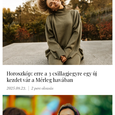
Horoszkóp: erre a 3 csillagjegyre egy új
kezdet vár a Mérleg havában
2025.09.23.
2 perc olvasás