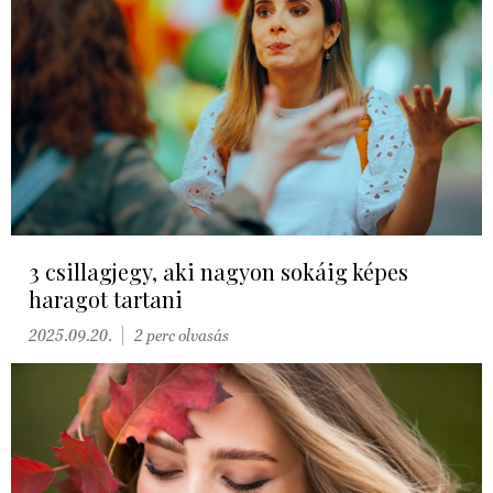
3 csillagjegy, aki nagyon sokáig képes
haragot tartani
2025.09.20.
2 perc olvasás