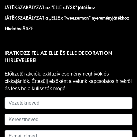
JÁTÉKSZABÁLYZAT az "ELLE x JYSK" játékhoz
JÁTÉKSZABÁLYZAT a „ELLE x Tweezerman” nyereményjátékhoz
Hirdetési ÁSZF
IRATKOZZ FEL AZ ELLE ÉS ELLE DECORATION
HÍRLEVELÉRE!
Előfizetői akciók, exkluzív eseménymeghívók és
cikkajánlók. Értesülj elsőként a velünk kapcsolatos hírekről
és less be a kulisszák mögé!