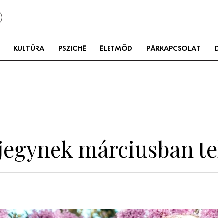
KULTÚRA
PSZICHÉ
ÉLETMÓD
PÁRKAPCSOLAT
gjegynek márciusban te