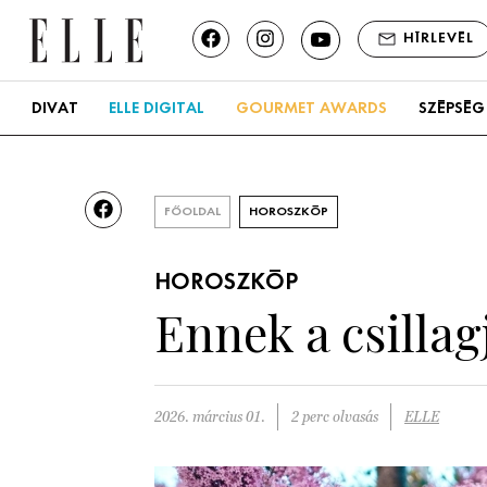
HÍRLEVÉL
DIVAT
ELLE DIGITAL
GOURMET AWARDS
SZÉPSÉG
FŐOLDAL
HOROSZKÓP
HOROSZKÓP
Ennek a csilla
2026. március 01.
2 perc olvasás
ELLE