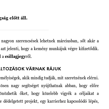
ság előtt áll.
i nagyon szerencsések lehetnek márciusban, sőt akár a
 azt jelenti, hogy a kemény munkájuk végre kifizetődik.
l a
csillagjegy
ről.
ÁLTOZÁSOK VÁRNAK RÁJUK
emélyiségek, akik mindig tudják, mit szeretnének elérni.
ösen nagy segítséget nyújthatnak abban, hogy előre
önözhetik őket, hogy közelebb vigyék a céljaikat a
e dédelgetett projekt, egy karrierhez kapcsolódó lépés,