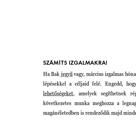
SZÁMÍTS IZGALMAKRA!
Ha Bak
jegyű
vagy, március izgalmas hónap
lépésekkel a céljaid felé. Engedd, ho
lehetőségeket
, amelyek segíthetnek ré
következetes munka meghozza a legnag
magánéletedben is rendeződik majd minde