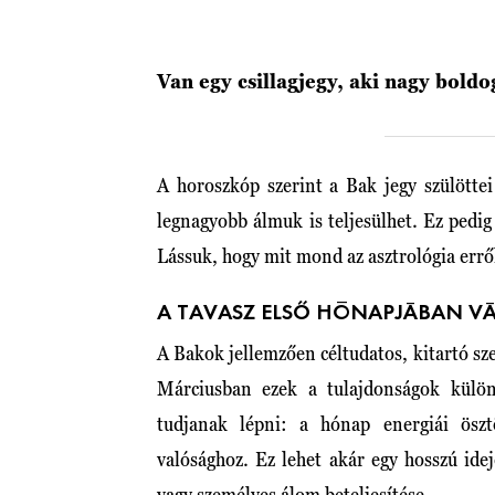
Van egy csillagjegy, aki nagy boldog
A horoszkóp szerint a Bak jegy szülötte
legnagyobb álmuk is teljesülhet. Ez pedig
Lássuk, hogy mit mond az asztrológia errő
A TAVASZ ELSŐ HÓNAPJÁBAN V
A Bakok jellemzően céltudatos, kitartó sz
Márciusban ezek a tulajdonságok külön
tudjanak lépni: a hónap energiái öszt
valósághoz. Ez lehet akár egy hosszú idej
vagy személyes álom beteljesítése.