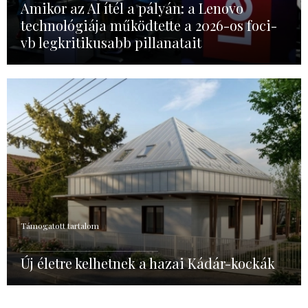
Amikor az AI ítél a pályán: a Lenovo
technológiája működtette a 2026-os foci-
vb legkritikusabb pillanatait
Támogatott tartalom
Új életre kelhetnek a hazai Kádár-kockák