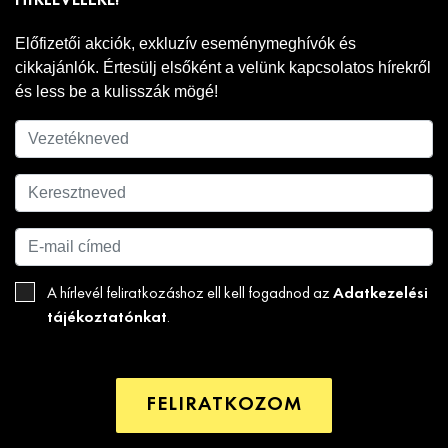
HÍRLEVELÉRE!
Előfizetői akciók, exkluzív eseménymeghívók és
cikkajánlók. Értesülj elsőként a velünk kapcsolatos hírekről
és less be a kulisszák mögé!
Adatkezelési
A hírlevél feliratkozáshoz ell kell fogadnod az
tájékoztatónkat
.
FELIRATKOZOM