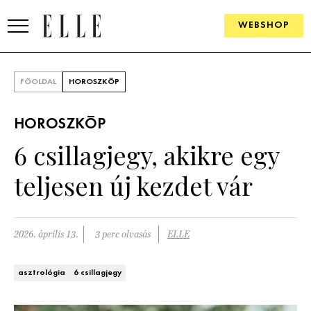
WEBSHOP
DIVAT
FŐOLDAL
HOROSZKÓP
ELLE DIGITAL
HOROSZKÓP
GOURMET AWARDS
6 csillagjegy, akikre egy
SZÉPSÉG
teljesen új kezdet vár
KULTÚRA
PSZICHÉ
2026. április 13.
3 perc olvasás
ELLE
ÉLETMÓD
asztrológia
6 csillagjegy
PÁRKAPCSOLAT