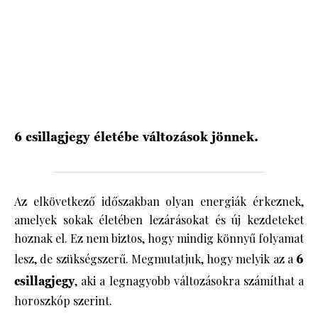
HÍRLEVÉL
6 csillagjegy életébe változások jönnek.
Az elkövetkező időszakban olyan energiák érkeznek,
amelyek sokak életében lezárásokat és új kezdeteket
hoznak el. Ez nem biztos, hogy mindig könnyű folyamat
lesz, de szükségszerű. Megmutatjuk, hogy melyik az a
6
csillagjegy
, aki a legnagyobb változásokra számíthat a
horoszkóp szerint.