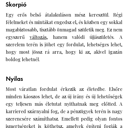
Skorpió
Egy erős belső átalakuláson mész keresztül. Régi
félelmeket és mintákat engedsz el, és közben egy sokkal
magabiztosabb, tisztább önmagad születik meg. Ez nem
egyszerű
változás
, hanem valódi újjászületés. A
szerelem terén is jöhet egy fordulat, lehetséges lehet,
hogy most jössz rá arra, hogy ki az, akivel igazán
boldog lehetnél.
Nyilas
Most váratlan fordulat érkezik az életedbe. Elsőre
minden káoszos lehet, de az új irány és új lehetőségek
egy teljesen más életutat nyithatnak meg előtted. A
karriered szárnyalni fog, de a pénzügyek terén is nagy
szerencsére számíthatsz. Emellett pedig olyan fontos
ismertségeket is köthetsz, amelyek építeni fogják a