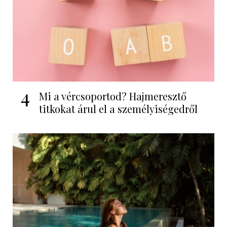
4
Mi a vércsoportod? Hajmeresztő
titkokat árul el a személyiségedről