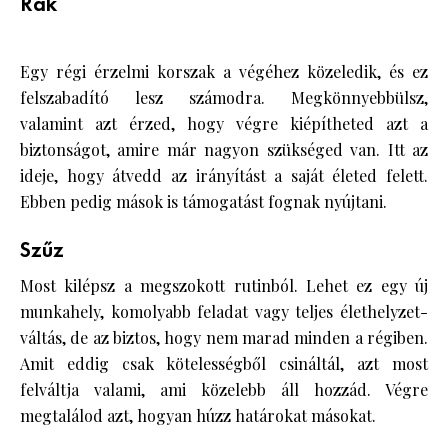
Rák
Egy régi érzelmi korszak a végéhez közeledik, és ez
felszabadító lesz számodra. Megkönnyebbülsz,
valamint azt érzed, hogy végre kiépítheted azt a
biztonságot, amire már nagyon szükséged van. Itt az
ideje, hogy átvedd az irányítást a saját életed felett.
Ebben pedig mások is támogatást fognak nyújtani.
Szűz
Most kilépsz a megszokott rutinból. Lehet ez egy új
munkahely, komolyabb feladat vagy teljes élethelyzet-
váltás, de az biztos, hogy nem marad minden a régiben.
Amit eddig csak kötelességből csináltál, azt most
felváltja valami, ami közelebb áll hozzád. Végre
megtalálod azt, hogyan húzz határokat másokat.