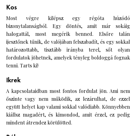
Kos
Most végre kilépsz egy régóta húzódó
bizonytalanságból. Egy döntés, amit már sokáig
halogattál, most megérik benned. Elsőre talán
ijesztőnek tűnik, de valójában felszabadít, és egy sokkal
határozottabb, tisztább irányba terel, sőt olyan
fordulatok jöhetnek, amelyek tényleg boldoggá fognak
tenni. Tarts ki!
Ikrek
A kapcsolataidban most fontos fordulat jön. Ami nem
őszinte vagy nem működik, az lezárulhat, de ezzel
együtt helyet kap valami sokkal valódiabb. Könnyebben
kiállsz magadért, és kimondod, amit érzel, ez pedig
mindent átrendez körülötted.