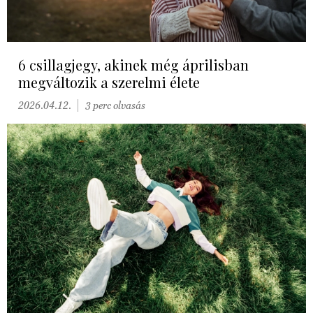
6 csillagjegy, akinek még áprilisban
megváltozik a szerelmi élete
2026.04.12.
3 perc olvasás