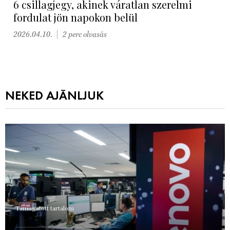
6 csillagjegy, akinek váratlan szerelmi
fordulat jön napokon belül
2026.04.10.
2 perc olvasás
NEKED AJÁNLJUK
Támogatott tartalom