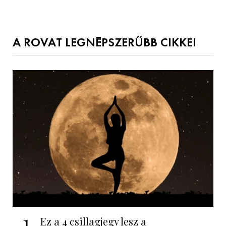
A ROVAT LEGNÉPSZERŰBB CIKKEI
1
Ez a 4 csillagjegy lesz a