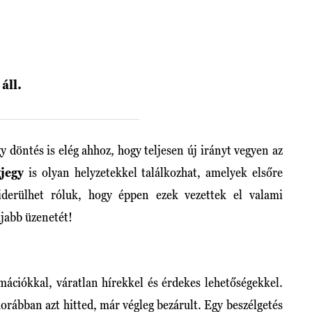
áll.
y döntés is elég ahhoz, hogy teljesen új irányt vegyen az
gjegy
is olyan helyzetekkel találkozhat, amelyek elsőre
derülhet róluk, hogy éppen ezek vezettek el valami
újabb üzenetét!
rmációkkal, váratlan hírekkel és érdekes lehetőségekkel.
orábban azt hitted, már végleg bezárult. Egy beszélgetés