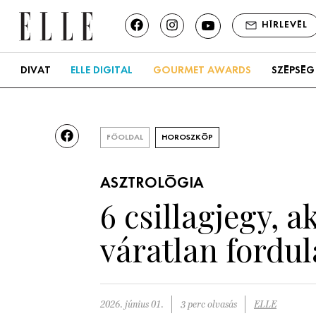
HÍRLEVÉL
DIVAT
ELLE DIGITAL
GOURMET AWARDS
SZÉPSÉG
FŐOLDAL
HOROSZKÓP
ASZTROLÓGIA
6 csillagjegy, 
váratlan fordul
2026. június 01.
3 perc olvasás
ELLE