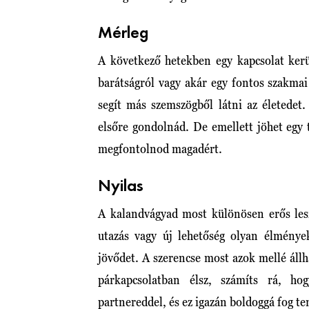
Mérleg
A következő hetekben egy kapcsolat kerü
barátságról vagy akár egy fontos szakmai
segít más szemszögből látni az életedet
elsőre gondolnád. De emellett jöhet egy
megfontolnod magadért.
Nyilas
A kalandvágyad most különösen erős lesz
utazás vagy új lehetőség olyan élménye
jövődet. A szerencse most azok mellé áll
párkapcsolatban élsz, számíts rá, h
partnereddel, és ez igazán boldoggá fog te