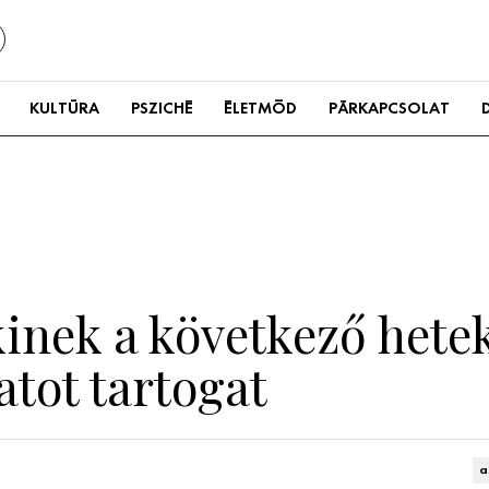
KULTÚRA
PSZICHÉ
ÉLETMÓD
PÁRKAPCSOLAT
akinek a következő hete
atot tartogat
a