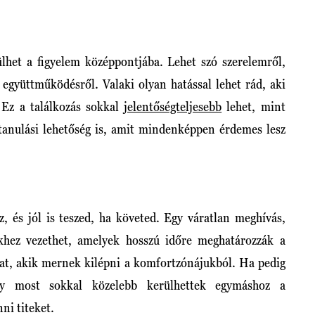
lhet a figyelem középpontjába. Lehet szó szerelemről,
 együttműködésről. Valaki olyan hatással lehet rád, aki
. Ez a találkozás sokkal
jelentőségteljesebb
lehet, mint
 tanulási lehetőség is, amit mindenképpen érdemes lesz
, és jól is teszed, ha követed. Egy váratlan meghívás,
khez vezethet, amelyek hosszú időre meghatározzák a
hat, akik mernek kilépni a komfortzónájukból. Ha pedig
ogy most sokkal közelebb kerülhettek egymáshoz a
nni titeket.