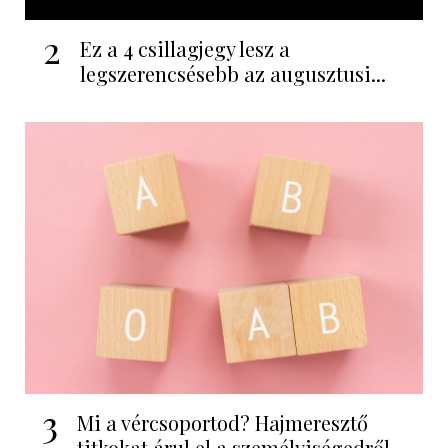
2
Ez a 4 csillagjegy lesz a
legszerencsésebb az augusztusi...
3
Mi a vércsoportod? Hajmeresztő
titkokat árul el a személyiségedről