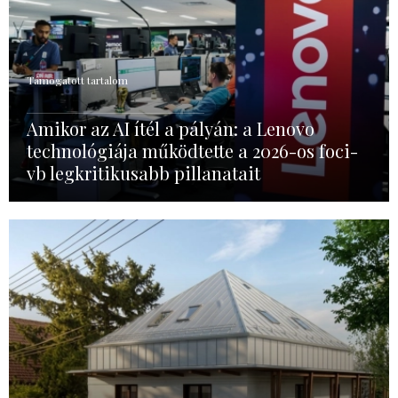
Támogatott tartalom
Amikor az AI ítél a pályán: a Lenovo
technológiája működtette a 2026-os foci-
vb legkritikusabb pillanatait