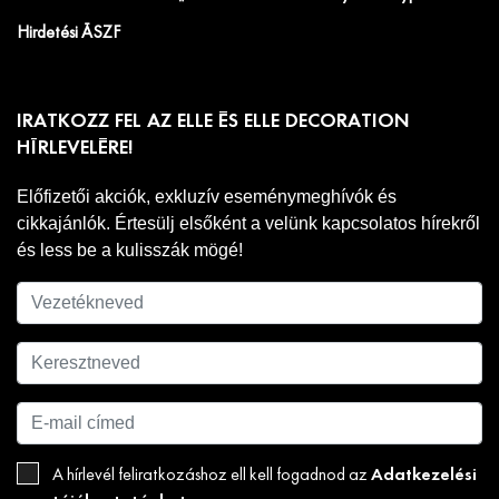
Hirdetési ÁSZF
IRATKOZZ FEL AZ ELLE ÉS ELLE DECORATION
HÍRLEVELÉRE!
Előfizetői akciók, exkluzív eseménymeghívók és
cikkajánlók. Értesülj elsőként a velünk kapcsolatos hírekről
és less be a kulisszák mögé!
Adatkezelési
A hírlevél feliratkozáshoz ell kell fogadnod az