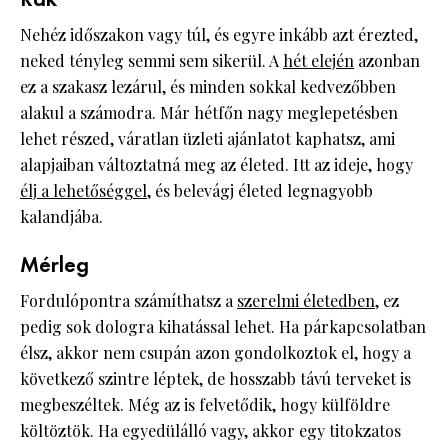
Rák
Nehéz időszakon vagy túl, és egyre inkább azt érezted,
neked tényleg semmi sem sikerül. A
hét elején
azonban
ez a szakasz lezárul, és minden sokkal kedvezőbben
alakul a számodra. Már hétfőn nagy meglepetésben
lehet részed, váratlan üzleti ajánlatot kaphatsz, ami
alapjaiban változtatná meg az életed. Itt az ideje, hogy
élj a lehetőséggel
, és belevágj életed legnagyobb
kalandjába.
Mérleg
Fordulópontra számíthatsz a
szerelmi életedben
, ez
pedig sok dologra kihatással lehet. Ha párkapcsolatban
élsz, akkor nem csupán azon gondolkoztok el, hogy a
következő szintre léptek, de hosszabb távú terveket is
megbeszéltek. Még az is felvetődik, hogy külföldre
költöztök. Ha egyedülálló vagy, akkor egy titokzatos