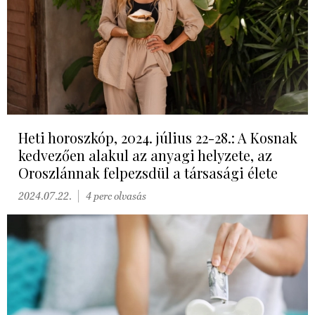
Heti horoszkóp, 2024. július 22-28.: A Kosnak
kedvezően alakul az anyagi helyzete, az
Oroszlánnak felpezsdül a társasági élete
2024.07.22.
4 perc olvasás