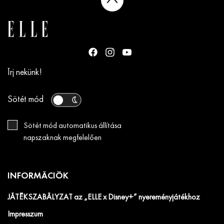
Írj nekünk!
Sötét mód
Sötét mód automatikus állítása
napszaknak megfelelően
INFORMÁCIÓK
JÁTÉKSZABÁLYZAT az „ELLE x Disney+” nyereményjátékhoz
Impresszum