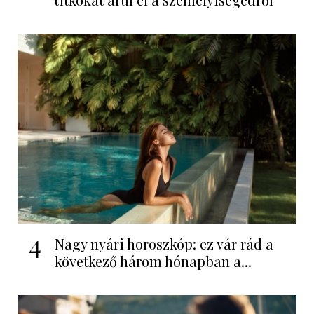
4
Nagy nyári horoszkóp: ez vár rád a
következő három hónapban a...