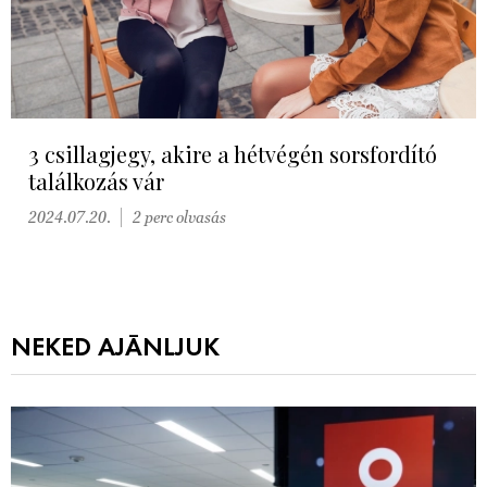
3 csillagjegy, akire a hétvégén sorsfordító
találkozás vár
2024.07.20.
2 perc olvasás
NEKED AJÁNLJUK