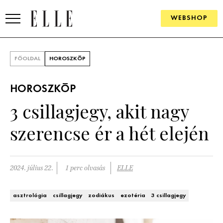
WEBSHOP
DIVAT
FŐOLDAL
HOROSZKÓP
ELLE DIGITAL
HOROSZKÓP
GOURMET AWARDS
3 csillagjegy, akit nagy
SZÉPSÉG
szerencse ér a hét elején
KULTÚRA
PSZICHÉ
2024. július 22.
1 perc olvasás
ELLE
ÉLETMÓD
asztrológia
csillagjegy
zodiákus
ezotéria
3 csillagjegy
PÁRKAPCSOLAT