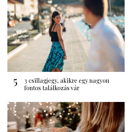
5
3 csillagjegy, akikre egy nagyon
fontos találkozás vár