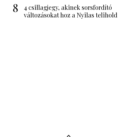
8
4 csillagjegy, akinek sorsfordító
változásokat hoz a Nyilas telihold