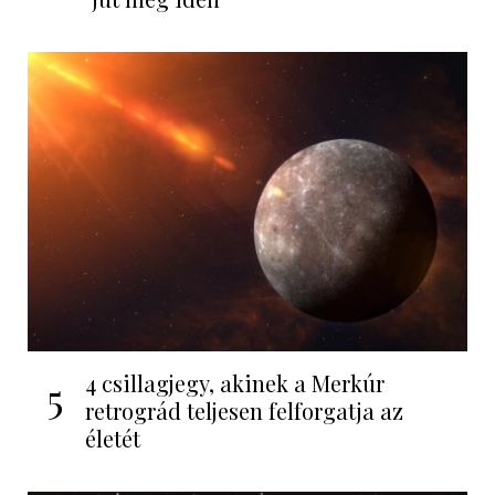
4 csillagjegy, akinek a Merkúr
5
retrográd teljesen felforgatja az
életét