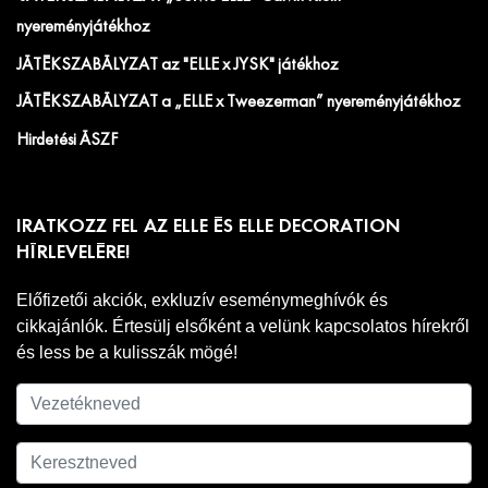
nyereményjátékhoz
JÁTÉKSZABÁLYZAT az "ELLE x JYSK" játékhoz
JÁTÉKSZABÁLYZAT a „ELLE x Tweezerman” nyereményjátékhoz
Hirdetési ÁSZF
IRATKOZZ FEL AZ ELLE ÉS ELLE DECORATION
HÍRLEVELÉRE!
Előfizetői akciók, exkluzív eseménymeghívók és
cikkajánlók. Értesülj elsőként a velünk kapcsolatos hírekről
és less be a kulisszák mögé!