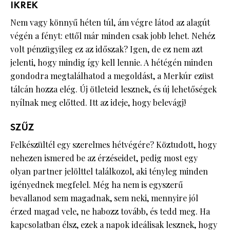
IKREK
Nem vagy könnyű héten túl, ám végre látod az alagút
végén a fényt: ettől már minden csak jobb lehet. Nehéz
volt pénzügyileg ez az időszak? Igen, de ez nem azt
jelenti, hogy mindig így kell lennie. A hétégén minden
gondodra megtalálhatod a megoldást, a Merkúr ezüst
tálcán hozza elég. Új ötleteid lesznek, és új lehetőségek
nyílnak meg előtted. Itt az ideje, hogy belevágj!
SZŰZ
Felkészültél egy szerelmes hétvégére? Köztudott, hogy
nehezen ismered be az érzéseidet, pedig most egy
olyan partner jelölttel találkozol, aki tényleg minden
igényednek megfelel. Még ha nem is egyszerű
bevallanod sem magadnak, sem neki, mennyire jól
érzed magad vele, ne habozz tovább, és tedd meg. Ha
kapcsolatban élsz, ezek a napok ideálisak lesznek, hogy