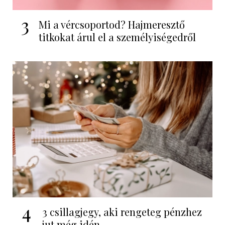
3
Mi a vércsoportod? Hajmeresztő
titkokat árul el a személyiségedről
4
3 csillagjegy, aki rengeteg pénzhez
jut még idén