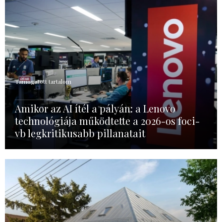
Támogatott tartalom
Amikor az AI ítél a pályán: a Lenovo
technológiája működtette a 2026-os foci-
vb legkritikusabb pillanatait