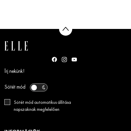
Írj nekünk!
Sötét mód
Sötét mód automatikus állítása
napszaknak megfelelően