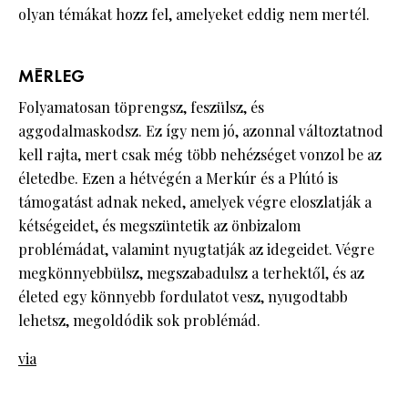
olyan témákat hozz fel, amelyeket eddig nem mertél.
MÉRLEG
Folyamatosan töprengsz, feszülsz, és
aggodalmaskodsz. Ez így nem jó, azonnal változtatnod
kell rajta, mert csak még több nehézséget vonzol be az
életedbe. Ezen a hétvégén a Merkúr és a Plútó is
támogatást adnak neked, amelyek végre eloszlatják a
kétségeidet, és megszüntetik az önbizalom
problémádat, valamint nyugtatják az idegeidet. Végre
megkönnyebbülsz, megszabadulsz a terhektől, és az
életed egy könnyebb fordulatot vesz, nyugodtabb
lehetsz, megoldódik sok problémád.
via