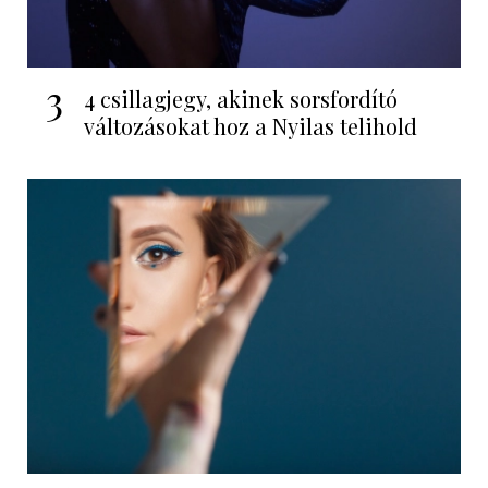
3
4 csillagjegy, akinek sorsfordító
változásokat hoz a Nyilas telihold