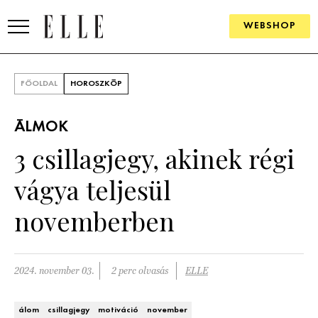
WEBSHOP
DIVAT
FŐOLDAL
HOROSZKÓP
ELLE DIGITAL
ÁLMOK
GOURMET AWARDS
3 csillagjegy, akinek régi
SZÉPSÉG
vágya teljesül
KULTÚRA
novemberben
PSZICHÉ
2024. november 03.
2 perc olvasás
ELLE
ÉLETMÓD
PÁRKAPCSOLAT
álom
csillagjegy
motiváció
november