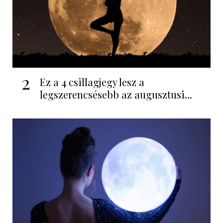
2
Ez a 4 csillagjegy lesz a
legszerencsésebb az augusztusi...