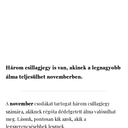
HÍRLEVÉL
Három csillagjegy is van, akinek a legnagyobb
álma teljesülhet novemberben.
A
november
csodákat tartogat három csillagjegy
számára, akiknek régóta dédelgetett álma valósulhat
meg. Lássuk, pontosan kik azok, akik a
legszerencsésebbek lesznek.