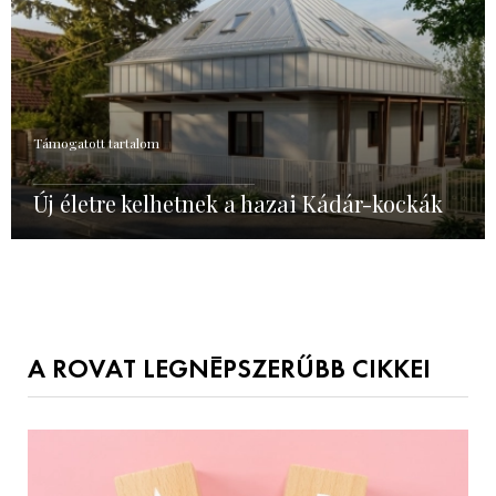
Támogatott tartalom
Új életre kelhetnek a hazai Kádár-kockák
A ROVAT LEGNÉPSZERŰBB CIKKEI