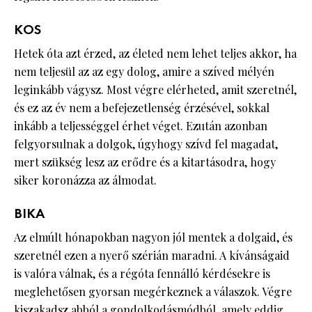
KOS
Hetek óta azt érzed, az életed nem lehet teljes akkor, ha
nem teljesül az az egy dolog, amire a szíved mélyén
leginkább vágysz. Most végre elérheted, amit szeretnél,
és ez az év nem a befejezetlenség érzésével, sokkal
inkább a teljességgel érhet véget. Ezután azonban
felgyorsulnak a dolgok, úgyhogy szívd fel magadat,
mert szükség lesz az erődre és a kitartásodra, hogy
siker koronázza az álmodat.
BIKA
Az elmúlt hónapokban nagyon jól mentek a dolgaid, és
szeretnél ezen a nyerő szérián maradni. A kívánságaid
is valóra válnak, és a régóta fennálló kérdésekre is
meglehetősen gyorsan megérkeznek a válaszok. Végre
kiszakadsz abból a gondolkodásmódból, amely eddig