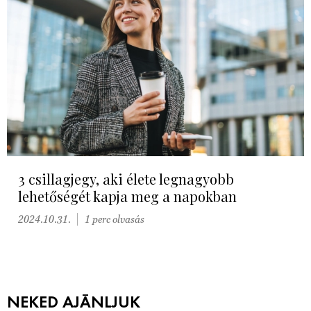
3 csillagjegy, aki élete legnagyobb
lehetőségét kapja meg a napokban
2024.10.31.
1 perc olvasás
NEKED AJÁNLJUK