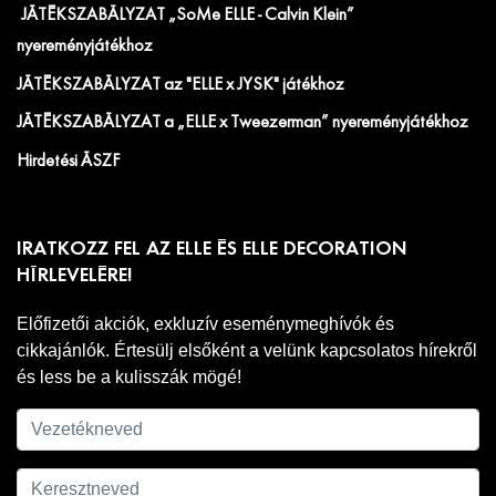
JÁTÉKSZABÁLYZAT „SoMe ELLE - Calvin Klein”
nyereményjátékhoz
JÁTÉKSZABÁLYZAT az "ELLE x JYSK" játékhoz
JÁTÉKSZABÁLYZAT a „ELLE x Tweezerman” nyereményjátékhoz
Hirdetési ÁSZF
IRATKOZZ FEL AZ ELLE ÉS ELLE DECORATION
HÍRLEVELÉRE!
Előfizetői akciók, exkluzív eseménymeghívók és
cikkajánlók. Értesülj elsőként a velünk kapcsolatos hírekről
és less be a kulisszák mögé!