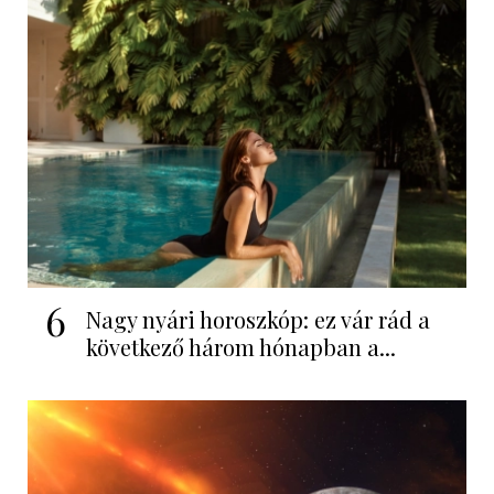
6
Nagy nyári horoszkóp: ez vár rád a
következő három hónapban a...