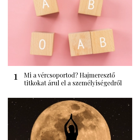
1
Mi a vércsoportod? Hajmeresztő
titkokat árul el a személyiségedről