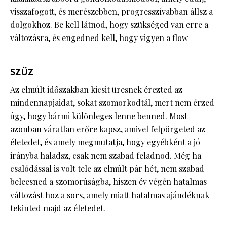
visszafogott, és merészebben, progresszívabban állsz a
dolgokhoz. Be kell látnod, hogy szükséged van erre a
változásra, és engedned kell, hogy vigyen a flow
SZŰZ
Az elmúlt időszakban kicsit üresnek érezted az
mindennapjaidat, sokat szomorkodtál, mert nem érzed
úgy, hogy bármi különleges lenne benned. Most
azonban váratlan erőre kapsz, amivel felpörgeted az
életedet, és amely megmutatja, hogy egyébként a jó
irányba haladsz, csak nem szabad feladnod. Még ha
csalódással is volt tele az elmúlt pár hét, nem szabad
beleesned a szomorúságba, hiszen év végén hatalmas
változást hoz a sors, amely miatt hatalmas ajándéknak
tekinted majd az életedet.