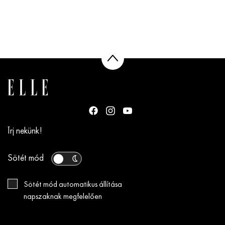
Írj nekünk!
Sötét mód
Sötét mód automatikus állítása
napszaknak megfelelően