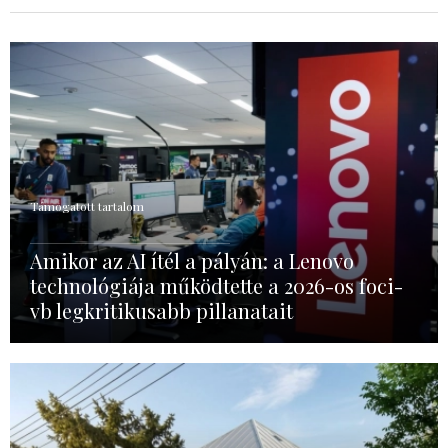
Támogatott tartalom
Amikor az AI ítél a pályán: a Lenovo
technológiája működtette a 2026-os foci-
vb legkritikusabb pillanatait