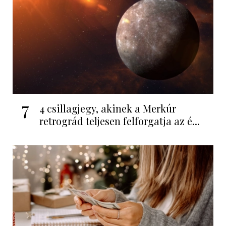
7
4 csillagjegy, akinek a Merkúr
retrográd teljesen felforgatja az é...