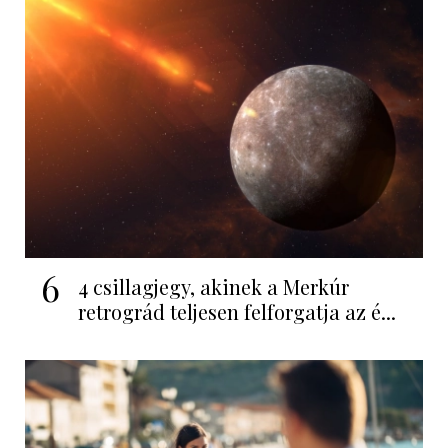
6
4 csillagjegy, akinek a Merkúr
retrográd teljesen felforgatja az é...