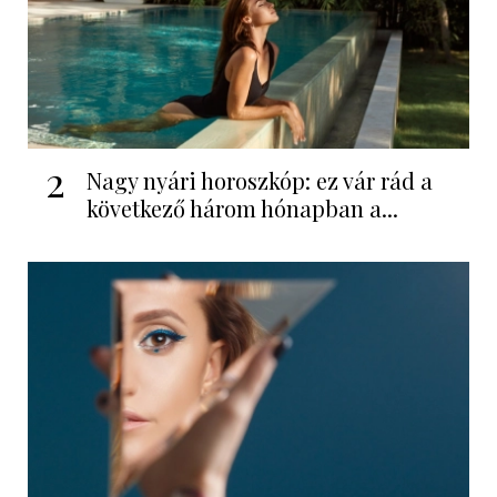
2
Nagy nyári horoszkóp: ez vár rád a
következő három hónapban a...