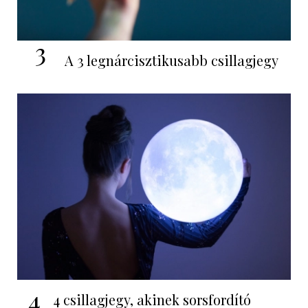
3
A 3 legnárcisztikusabb csillagjegy
4
4 csillagjegy, akinek sorsfordító