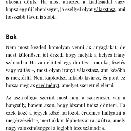
okosan dönts. Ha most átnézed a kiadásaidat vagy
kapsz egy új lehetőséget, jó eséllyel olyat
választasz
, ami
hosszabb távon is stabil.
Bak
Nem most kezded komolyan venni az anyagiakat, de
most különösen jól érzed, hogy melyik a helyes irány
számodra. Ha van előtted egy döntés – munka, fizetés
vagy váltás –, most olyan irányt választasz, ami később
is megtérül. Nem kapkodsz, inkább kivársz, és pont ez
hozza meg az
eredményt
, amelyet szeretnél elérni.
Az a
sztrológia
szerint most nem a szerencsén van a
hangsúly, hanem azon, hogy józanul tudsz dönteni. Ha
ezek közé a jegyek közé tartozol, érdemes hallgatni a
megérzéseidre, mert akkor léphetsz arra az útra, amely
nagy valószínűséggel a legjobb lesz számodra.