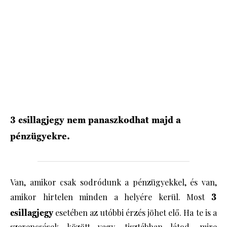
HÍRLEVÉL
3 csillagjegy nem panaszkodhat majd a
pénzügyekre.
Van, amikor csak sodródunk a pénzügyekkel, és van,
amikor hirtelen minden a helyére kerül. Most
3
csillagjegy
esetében az utóbbi érzés jöhet elő. Ha te is a
szerencsések között vagy, tisztábban látod, mire