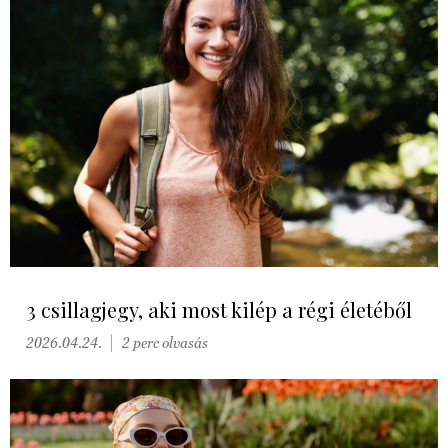
3 csillagjegy, aki most kilép a régi életéből
2026.04.24.
2 perc olvasás