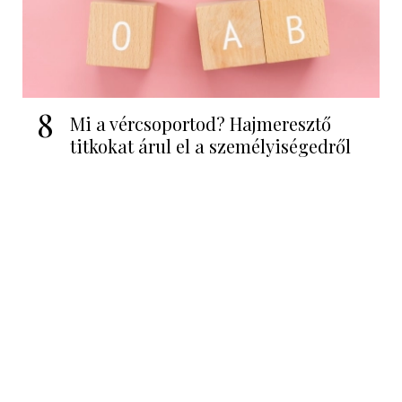
8
Mi a vércsoportod? Hajmeresztő
titkokat árul el a személyiségedről