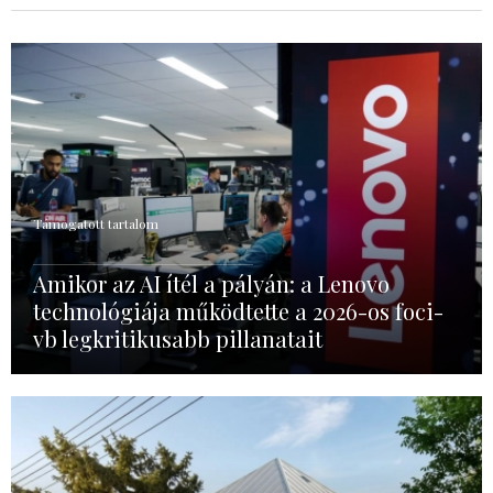
Támogatott tartalom
Amikor az AI ítél a pályán: a Lenovo
technológiája működtette a 2026-os foci-
vb legkritikusabb pillanatait