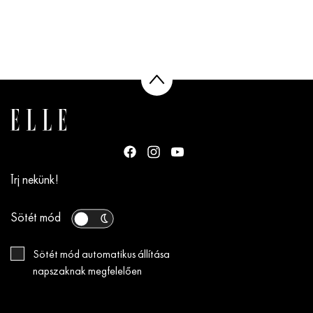
Írj nekünk!
Sötét mód
Sötét mód automatikus állítása
napszaknak megfelelően