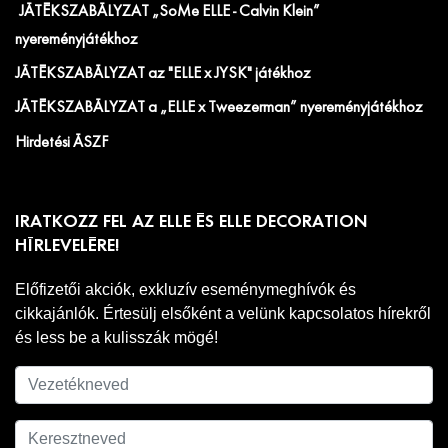
JÁTÉKSZABÁLYZAT „SoMe ELLE - Calvin Klein”
nyereményjátékhoz
JÁTÉKSZABÁLYZAT az "ELLE x JYSK" játékhoz
JÁTÉKSZABÁLYZAT a „ELLE x Tweezerman” nyereményjátékhoz
Hirdetési ÁSZF
IRATKOZZ FEL AZ ELLE ÉS ELLE DECORATION
HÍRLEVELÉRE!
Előfizetői akciók, exkluzív eseménymeghívók és
cikkajánlók. Értesülj elsőként a velünk kapcsolatos hírekről
és less be a kulisszák mögé!