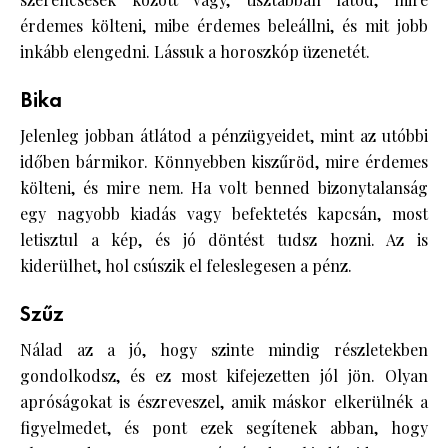
érdemes költeni, mibe érdemes beleállni, és mit jobb
inkább elengedni. Lássuk a horoszkóp üzenetét.
Bika
Jelenleg jobban átlátod a pénzügyeidet, mint az utóbbi
időben bármikor. Könnyebben kiszűröd, mire érdemes
költeni, és mire nem. Ha volt benned bizonytalanság
egy nagyobb kiadás vagy befektetés kapcsán, most
letisztul a kép, és jó döntést tudsz hozni. Az is
kiderülhet, hol csúszik el feleslegesen a pénz.
Szűz
Nálad az a jó, hogy szinte mindig részletekben
gondolkodsz, és ez most kifejezetten jól jön. Olyan
apróságokat is észreveszel, amik máskor elkerülnék a
figyelmedet, és pont ezek segítenek abban, hogy