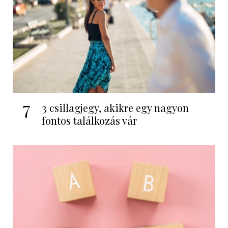
7
3 csillagjegy, akikre egy nagyon
fontos találkozás vár