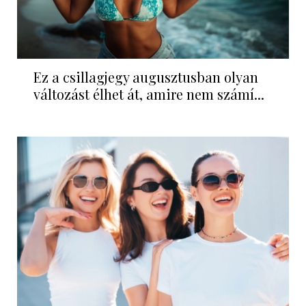
Ez a csillagjegy augusztusban olyan
változást élhet át, amire nem számí...