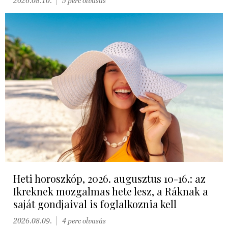
2026.08.10.
5 perc olvasás
Heti horoszkóp, 2026. augusztus 10-16.: az
Ikreknek mozgalmas hete lesz, a Ráknak a
saját gondjaival is foglalkoznia kell
2026.08.09.
4 perc olvasás