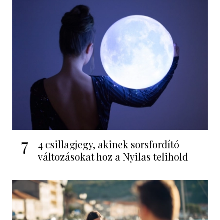
7
4 csillagjegy, akinek sorsfordító
változásokat hoz a Nyilas telihold