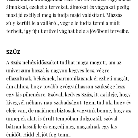
álmokkal, ezeket a terveket, álmokat és vágyakat pedig
most jó eséllyel meg is tudja majd valósítani. Mázsás
súly került le a válláról, végre le tudta tenni a múlt
terheit, így újult erővel vághat bele a jövőbeni terveibe.
SZŰZ
A Szűz nehéz időszakot tudhat maga mögött, ám az
univerzum
hozzá is nagyon kegyes lesz. Végre
ellazultnak, békésnek, harmonikusnak érezheti magát,
ám ahhoz, hogy tovább gyógyulhasson szüksége lesz
egy kis pihenésre. Szóval, kedves Szűz, itt az ideje, hogy
kivegyél néhány nap szabadságot. Igen, tudjuk, hogy év
eleje van, de majdnem biztosak vagyunk benne, hogy az
ünnepek alatt is őrült tempóban dolgoztál, szóval
bátran lassulj le és engedj meg magadnak egy kis
énidőt. Hidd el, jót fog tenni.