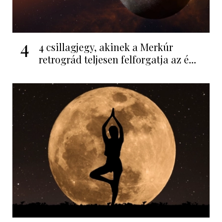
4
4 csillagjegy, akinek a Merkúr
retrográd teljesen felforgatja az é...