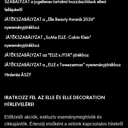
SZABÁLYZAT a jogellenes tartalmú hozzászólások elleni
fellépésről
JÁTÉKSZABÁLYZAT a „Elle Beauty Awards 2026"
nyereményjátékhoz
JÁTÉKSZABÁLYZAT „SoMe ELLE - Calvin Klein”
nyereményjátékhoz
JÁTÉKSZABÁLYZAT az "ELLE x JYSK" játékhoz
JÁTÉKSZABÁLYZAT a „ELLE x Tweezerman” nyereményjátékhoz
Hirdetési ÁSZF
IRATKOZZ FEL AZ ELLE ÉS ELLE DECORATION
HÍRLEVELÉRE!
Előfizetői akciók, exkluzív eseménymeghívók és
cikkajánlók. Értesülj elsőként a velünk kapcsolatos hírekről