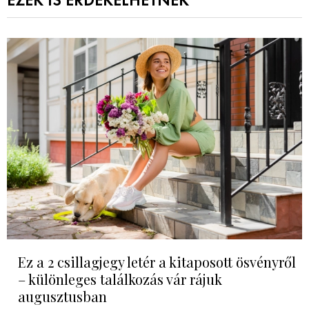
EZEK IS ÉRDEKELHETNEK
Ez a 2 csillagjegy letér a kitaposott ösvényről
– különleges találkozás vár rájuk
augusztusban