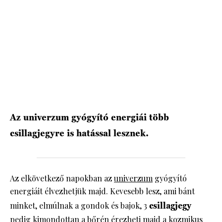
HÍRLEVÉL
Az univerzum gyógyító energiái több
csillagjegyre is hatással lesznek.
Az elkövetkező napokban az
univerzum
gyógyító
energiáit élvezhetjük majd. Kevesebb lesz, ami bánt
minket, elmúlnak a gondok és bajok, 3
csillagjegy
pedig kimondottan a bőrén érezheti majd a kozmikus