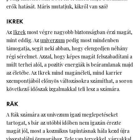
erők hatását. Máris mutatjuk, kikről van szó!
IKREK
Az
Ikrek
most végre nagyobb biztonságban érzi magát,
mint eddig. Az
univerzum
pedig most mindenben
támogatja, segít neki abban, hogy elengedjen néhány
régi sérelmet. Azzal, hogy képes magát felszabadítani a
múlt terhei alól, a pozitív energiák is beáramlanak majd
az életébe. Az Ikrek mind magánéleti, mind karrier
szempontjából előnyös változásokra számíthat, a soron
következő időszak izgalmakkal teli lesz a számára.
RÁK
A Rák számára az univezum igazi meglepetéseket
tartogat, s bár az utóbbi időben nem igazán érezte
magát jól, most a kozmikus tapintásnak hála kezd újra
visszatalálni önmagához. Tele van tervekkel, vágyakkal,