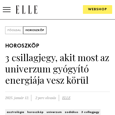
WEBSHOP
DIVAT
FŐOLDAL
HOROSZKÓP
ELLE DIGITAL
HOROSZKÓP
GOURMET AWARDS
3 csillagjegy, akit most az
SZÉPSÉG
univerzum gyógyító
KULTÚRA
energiája vesz körül
PSZICHÉ
2025. január 12.
2 perc olvasás
ELLE
ÉLETMÓD
PÁRKAPCSOLAT
asztrológia
horoszkóp
univerzum
zodiákus
3 csillagjegy