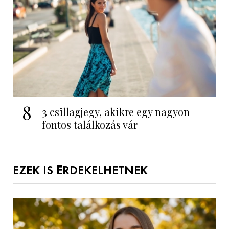
8
3 csillagjegy, akikre egy nagyon
fontos találkozás vár
EZEK IS ÉRDEKELHETNEK