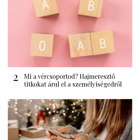
2
Mi a vércsoportod? Hajmeresztő
titkokat árul el a személyiségedről