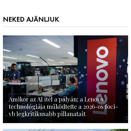
NEKED AJÁNLJUK
Támogatott tartalom
Amikor az AI ítél a pályán: a Lenovo
technológiája működtette a 2026-os foci-
vb legkritikusabb pillanatait