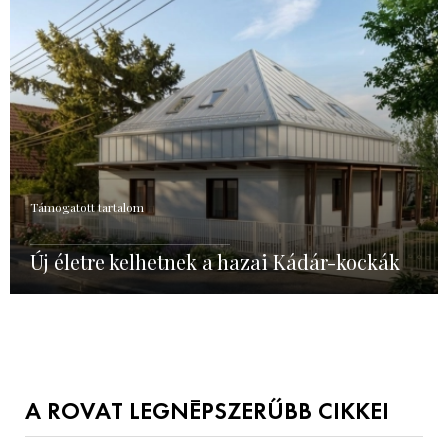
Támogatott tartalom
Új életre kelhetnek a hazai Kádár-kockák
A ROVAT LEGNÉPSZERŰBB CIKKEI