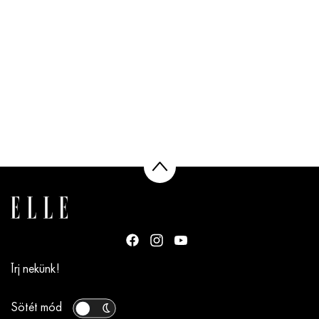
Írj nekünk!
Sötét mód