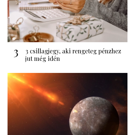
3
3 csillagjegy, aki rengeteg pénzhez
jut még idén