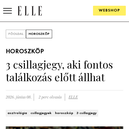
WEBSHOP
DIVAT
FŐOLDAL
HOROSZKÓP
ELLE DIGITAL
HOROSZKÓP
GOURMET AWARDS
3 csillagjegy, aki fontos
SZÉPSÉG
találkozás előtt állhat
KULTÚRA
PSZICHÉ
2026. június 08.
2 perc olvasás
ELLE
ÉLETMÓD
asztrológia
csillagjegyek
horoszkóp
3 csillagjegy
PÁRKAPCSOLAT