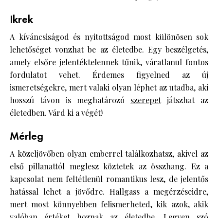
Ikrek
A kíváncsiságod és nyitottságod most különösen sok
lehetőséget vonzhat be az életedbe. Egy beszélgetés,
amely elsőre jelentéktelennek tűnik, váratlanul fontos
fordulatot vehet. Érdemes figyelned az új
ismeretségekre, mert valaki olyan léphet az utadba, aki
hosszú távon is meghatározó
szerepet
játszhat az
életedben. Várd ki a végét!
Mérleg
A közeljövőben olyan emberrel találkozhatsz, akivel az
első pillanattól meglesz köztetek az összhang. Ez a
kapcsolat nem feltétlenül romantikus lesz, de jelentős
hatással lehet a jövődre. Hallgass a megérzéseidre,
mert most könnyebben felismerheted, kik azok, akik
valóban értéket hoznak az életedbe. Legyen szó