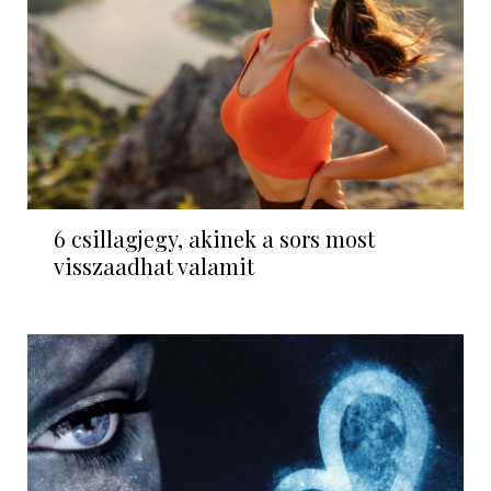
6 csillagjegy, akinek a sors most
visszaadhat valamit