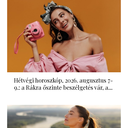
Hétvégi horoszkóp, 2026. augusztus 7-
9.: a Rákra őszinte beszélgetés vár, a...