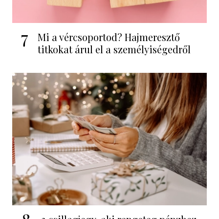
7
Mi a vércsoportod? Hajmeresztő
titkokat árul el a személyiségedről