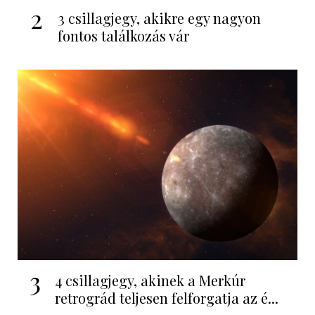
2
3 csillagjegy, akikre egy nagyon
fontos találkozás vár
3
4 csillagjegy, akinek a Merkúr
retrográd teljesen felforgatja az é...