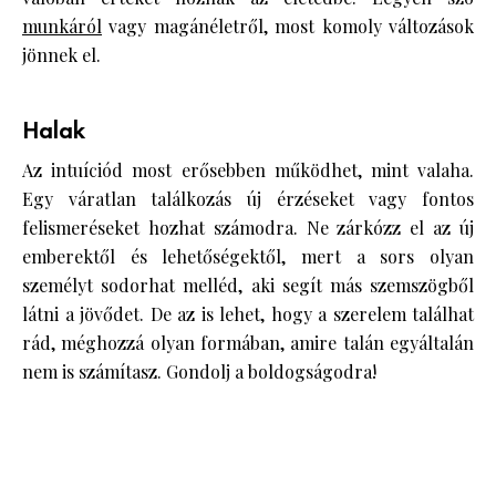
munkáról
vagy magánéletről, most komoly változások
jönnek el.
Halak
Az intuíciód most erősebben működhet, mint valaha.
Egy váratlan találkozás új érzéseket vagy fontos
felismeréseket hozhat számodra. Ne zárkózz el az új
emberektől és lehetőségektől, mert a sors olyan
személyt sodorhat melléd, aki segít más szemszögből
látni a jövődet. De az is lehet, hogy a szerelem találhat
rád, méghozzá olyan formában, amire talán egyáltalán
nem is számítasz. Gondolj a boldogságodra!