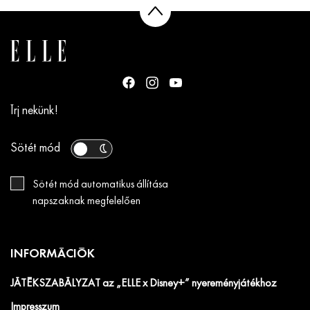
Írj nekünk!
Sötét mód
Sötét mód automatikus állítása
napszaknak megfelelően
INFORMÁCIÓK
JÁTÉKSZABÁLYZAT az „ELLE x Disney+” nyereményjátékhoz
Impresszum