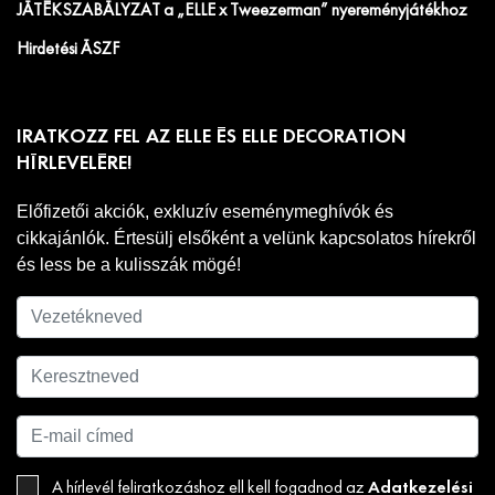
JÁTÉKSZABÁLYZAT a „ELLE x Tweezerman” nyereményjátékhoz
Hirdetési ÁSZF
IRATKOZZ FEL AZ ELLE ÉS ELLE DECORATION
HÍRLEVELÉRE!
Előfizetői akciók, exkluzív eseménymeghívók és
cikkajánlók. Értesülj elsőként a velünk kapcsolatos hírekről
és less be a kulisszák mögé!
Adatkezelési
A hírlevél feliratkozáshoz ell kell fogadnod az