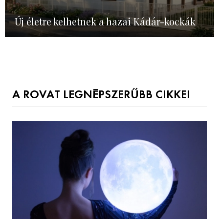
Új életre kelhetnek a hazai Kádár-kockák
A ROVAT LEGNÉPSZERŰBB CIKKEI