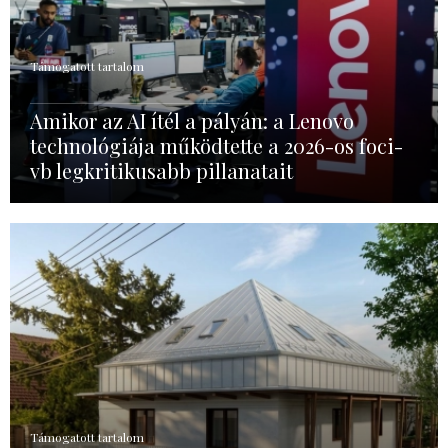
Támogatott tartalom
Amikor az AI ítél a pályán: a Lenovo
technológiája működtette a 2026-os foci-
vb legkritikusabb pillanatait
Támogatott tartalom