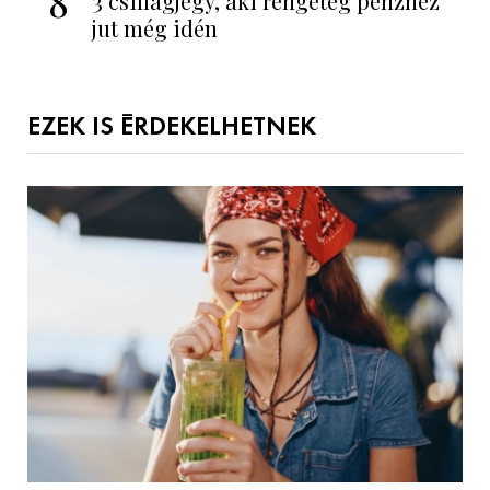
8
3 csillagjegy, aki rengeteg pénzhez
jut még idén
EZEK IS ÉRDEKELHETNEK