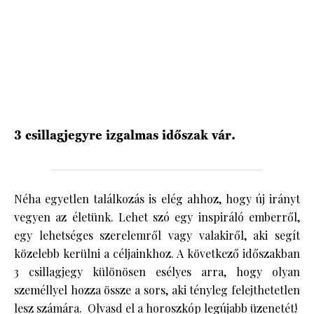
HÍRLEVÉL
3 csillagjegyre izgalmas időszak vár.
Néha egyetlen találkozás is elég ahhoz, hogy új irányt
vegyen az életünk. Lehet szó egy inspiráló emberről,
egy lehetséges szerelemről vagy valakiről, aki segít
közelebb kerülni a céljainkhoz. A következő időszakban
3 csillagjegy különösen esélyes arra, hogy olyan
személlyel hozza össze a sors, aki tényleg felejthetetlen
lesz számára. Olvasd el a horoszkóp legújabb üzenetét!