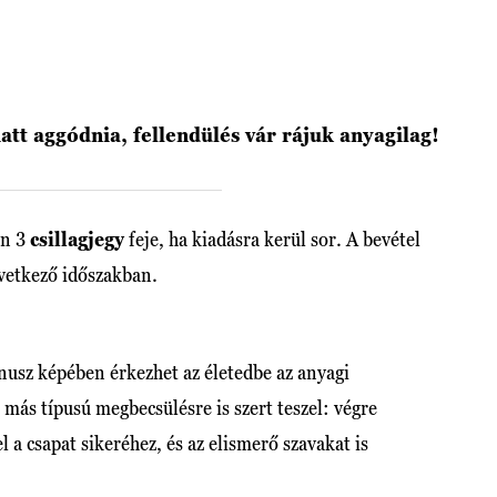
att aggódnia, fellendülés vár rájuk anyagilag!
on 3
csillagjegy
feje, ha kiadásra kerül sor. A bevétel
övetkező időszakban.
nusz képében érkezhet az életedbe az anyagi
más típusú megbecsülésre is szert teszel: végre
 a csapat sikeréhez, és az elismerő szavakat is