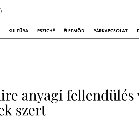
KULTÚRA
PSZICHÉ
ÉLETMÓD
PÁRKAPCSOLAT
kire anyagi fellendülés
ek szert