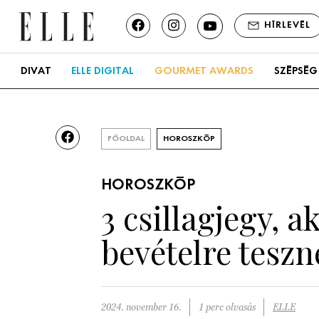
HÍRLEVÉL
DIVAT
ELLE DIGITAL
GOURMET AWARDS
SZÉPSÉG
FŐOLDAL
HOROSZKÓP
HOROSZKÓP
3 csillagjegy, a
bevételre teszn
2024. november 16.
1 perc olvasás
ELLE