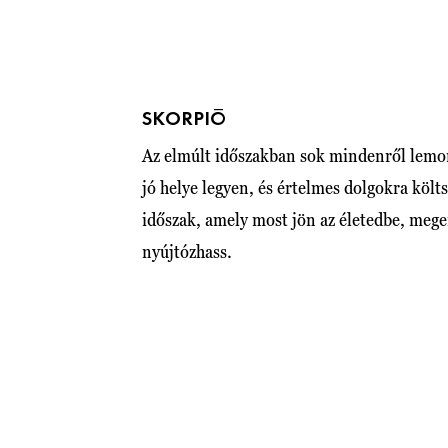
SKORPIÓ
Az elmúlt időszakban sok mindenről lemon
jó helye legyen, és értelmes dolgokra költ
időszak, amely most jön az életedbe, megen
nyújtózhass.