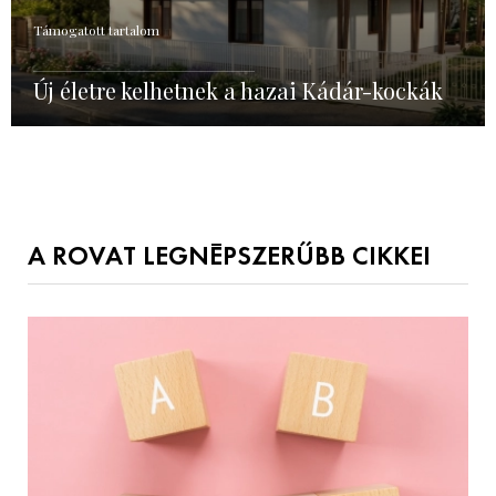
Támogatott tartalom
Új életre kelhetnek a hazai Kádár-kockák
A ROVAT LEGNÉPSZERŰBB CIKKEI