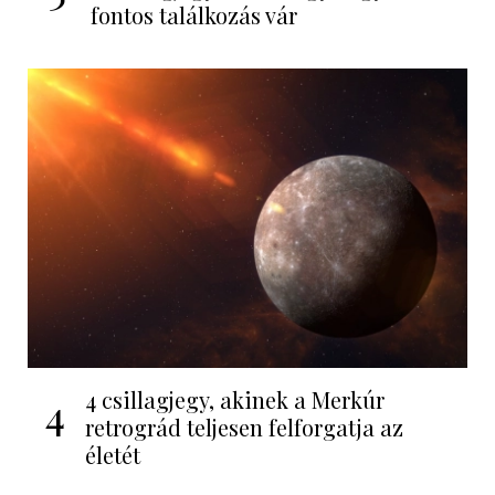
fontos találkozás vár
4 csillagjegy, akinek a Merkúr
4
retrográd teljesen felforgatja az
életét