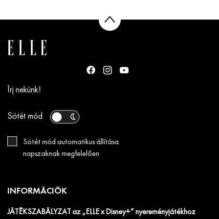
Írj nekünk!
Sötét mód
Sötét mód automatikus állítása
napszaknak megfelelően
INFORMÁCIÓK
JÁTÉKSZABÁLYZAT az „ELLE x Disney+” nyereményjátékhoz