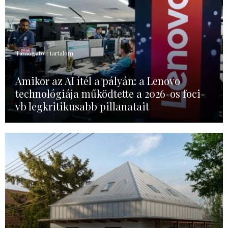
Támogatott tartalom
Amikor az AI ítél a pályán: a Lenovo
technológiája működtette a 2026-os foci-
vb legkritikusabb pillanatait