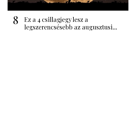
8
Ez a 4 csillagjegy lesz a
legszerencsésebb az augusztusi...