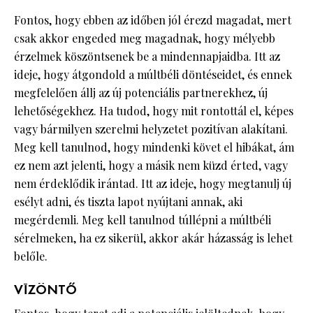
Fontos, hogy ebben az időben jól érezd magadat, mert
csak akkor engeded meg magadnak, hogy mélyebb
érzelmek köszöntsenek be a mindennapjaidba. Itt az
ideje, hogy átgondold a múltbéli döntéseidet, és ennek
megfelelően állj az új potenciális partnerekhez, új
lehetőségekhez. Ha tudod, hogy mit rontottál el, képes
vagy bármilyen szerelmi helyzetet pozitívan alakítani.
Meg kell tanulnod, hogy mindenki követ el hibákat, ám
ez nem azt jelenti, hogy a másik nem küzd érted, vagy
nem érdeklődik irántad. Itt az ideje, hogy megtanulj új
esélyt adni, és tiszta lapot nyújtani annak, aki
megérdemli. Meg kell tanulnod túllépni a múltbéli
sérelmeken, ha ez sikerül, akkor akár házasság is lehet
belőle.
VÍZÖNTŐ