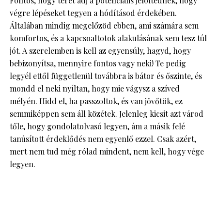
Fontos, hogy teret adj a potenciális jelöltednek, hogy
végre lépéseket tegyen a hódításod érdekében.
Általában mindig megelőzöd ebben, ami számára sem
komfortos, és a kapcsoaltotok alakulásának sem tesz túl
jót. A szerelemben is kell az egyensúly, hagyd, hogy
bebizonyítsa, mennyire fontos vagy neki! Te pedig
legyél ettől függetlenül továbbra is bátor és őszinte, és
mondd el neki nyíltan, hogy mie vágysz a szíved
mélyén. Hidd el, ha passzoltok, és van jövőtök, ez
semmiképpen sem áll közétek. Jelenleg kicsit azt várod
tőle, hogy gondolatolvasó legyen, ám a másik felé
tanúsított érdeklődés nem egyenlő ezzel. Csak azért,
mert nem tud még rólad mindent, nem kell, hogy vége
legyen.