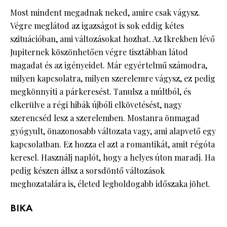
Most mindent megadnak neked, amire csak vágysz.
Végre meglátod az igazságot is sok eddig kétes
szituációban, ami változásokat hozhat. Az Ikrekben lévő
Jupiternek köszönhetően végre tisztábban látod
magadat és az igényeidet. Már egyértelmű számodra,
milyen kapcsolatra, milyen szerelemre vágysz, ez pedig
megkönnyíti a párkeresést. Tanulsz a múltból, és
elkerülve a régi hibák újbóli elkövetésést, nagy
szerencséd lesz a szerelemben. Mostanra önmagad
gyógyult, önazonosabb változata vagy, ami alapvető egy
kapcsolatban. Ez hozza el azt a romantikát, amit régóta
keresel. Használj naplót, hogy a helyes úton maradj. Ha
pedig készen állsz a sorsdöntő változások
meghozatalára is, életed legboldogabb időszaka jöhet.
BIKA