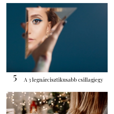
5
A 3 legnárcisztikusabb csillagjegy