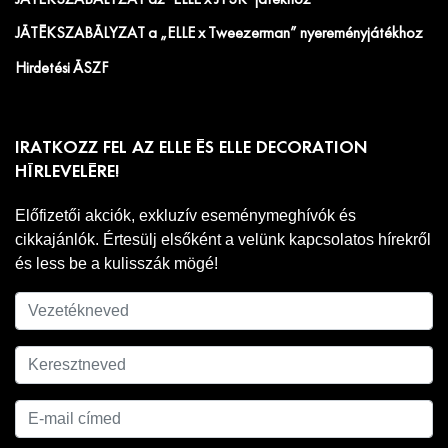
JÁTÉKSZABÁLYZAT az "ELLE x JYSK" játékhoz
JÁTÉKSZABÁLYZAT a „ELLE x Tweezerman” nyereményjátékhoz
Hirdetési ÁSZF
IRATKOZZ FEL AZ ELLE ÉS ELLE DECORATION
HÍRLEVELÉRE!
Előfizetői akciók, exkluzív eseménymeghívók és
cikkajánlók. Értesülj elsőként a velünk kapcsolatos hírekről
és less be a kulisszák mögé!