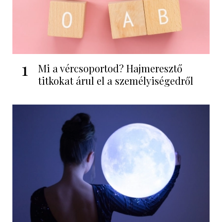
1
Mi a vércsoportod? Hajmeresztő
titkokat árul el a személyiségedről