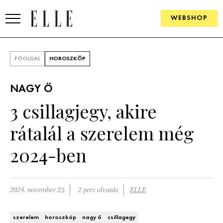
WEBSHOP
DIVAT
FŐOLDAL
HOROSZKÓP
ELLE DIGITAL
NAGY Ő
GOURMET AWARDS
3 csillagjegy, akire
SZÉPSÉG
rátalál a szerelem még
KULTÚRA
2024-ben
PSZICHÉ
2024. november 23.
2 perc olvasás
ELLE
ÉLETMÓD
PÁRKAPCSOLAT
szerelem
horoszkóp
nagy ő
csillagegy