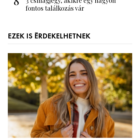
8
3 csillagjegy, akikre egy nagyon
fontos találkozás vár
EZEK IS ÉRDEKELHETNEK