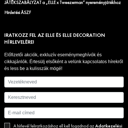
JÁTÉKSZABÁLYZAT a „ELLE x Tweezerman” nyereményjátékhoz
Hirdetési ÁSZF
IRATKOZZ FEL AZ ELLE ÉS ELLE DECORATION
HÍRLEVELÉRE!
Előfizetői akciók, exkluzív eseménymeghívók és
cikkajánlók. Értesülj elsőként a velünk kapcsolatos hírekről
és less be a kulisszák mögé!
Adatkezelési
A hírlevél feliratkozáshoz ell kell fogadnod az