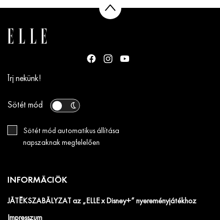
Írj nekünk!
Sötét mód
Sötét mód automatikus állítása
napszaknak megfelelően
INFORMÁCIÓK
JÁTÉKSZABÁLYZAT az „ELLE x Disney+” nyereményjátékhoz
Impresszum