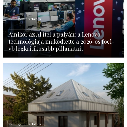
Támogatott tartalom
Amikor az AI ítél a pályán: a Lenovo
technológiája működtette a 2026-os foci-
vb legkritikusabb pillanatait
Támogatott tartalom