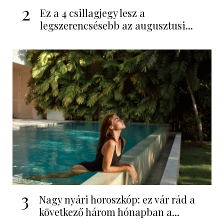
2
Ez a 4 csillagjegy lesz a
legszerencsésebb az augusztusi...
3
Nagy nyári horoszkóp: ez vár rád a
következő három hónapban a...