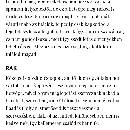
Imádod a meglepetéseket, és nem jössz zavarba a
spontán helyzetektől, de ez a hétvége még neked is
őrületes lesz. Sorra érnek majd a váratlanabbnál
váratlanabb szituációk, te pedig csak kapkodod a
fejedet. Az lesz a legjobb, ha csak úgy sodródsz az árral,
és nem gondolkozol, mert így szédületes élményekben
lehet részed. Még az sincs kizárva, hogy külföldön
találod magad...
RÁK
Közeledik a születésnapod, amitől idén egyáltalán nem
vártál sokat. Épp ezért lesz olyan felejthetetlen ez a
hétvége, mivel olyan meglepetést szerveznek neked a
barátaid, szeretteid, amiről álmodni sem mertél volna.
Ráadásul olyan ismerőseid is részt vesznek a
szervezésben, akikről azt hitted, különösebben nem is
kedvelnek, így kellemesen csalódsz bennük.