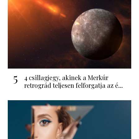
5
4 csillagjegy, akinek a Merkúr
retrográd teljesen felforgatja az é...