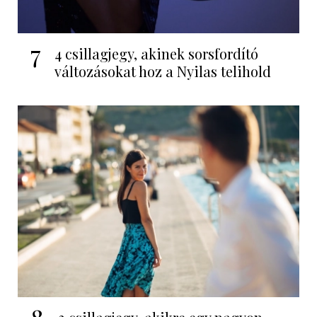
7
4 csillagjegy, akinek sorsfordító
változásokat hoz a Nyilas telihold