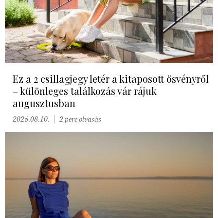
Ez a 2 csillagjegy letér a kitaposott ösvényről
– különleges találkozás vár rájuk
augusztusban
2026.08.10.
2 perc olvasás