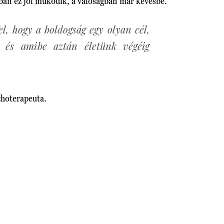
ban ez jól működik, a valóságban már kevésbé.
l, hogy a boldogság egy olyan cél,
, és amibe aztán életünk végéig
hoterapeuta.