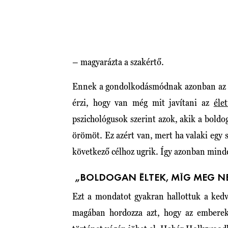
– magyarázta a szakértő.
Ennek a gondolkodásmódnak azonban az a
érzi, hogy van még mit javítani az
éle
pszichológusok szerint azok, akik a boldo
örömöt. Ez azért van, mert ha valaki egy
következő célhoz ugrik. Így azonban mind
„BOLDOGAN ÉLTEK, MÍG MEG N
Ezt a mondatot gyakran hallottuk a ked
magában hordozza azt, hogy az emberek 