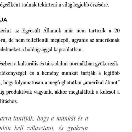
égcélként tudnak tekinteni a világ legjobb érzésére.
ÁJA
erint az Egyesült Államok már nem tartozik a 20
orú, de nem feltétlenül meglepő, ugyanis az amerikaiak
edelmeket a boldogsággal kapcsolatban.
részben a kulturális és társadalmi normákban gyökerezik.
lékenységet és a kemény munkát tartják a legfőbb
t, hogy folyamatosan a megfoghatatlan „amerikai álmot”
ndig produktívak vagyunk, akkor megtaláltuk a kulcsot a
ilitáshoz.
arra tanítják, hogy a munkát és a
ülön kell választani, és gyakran