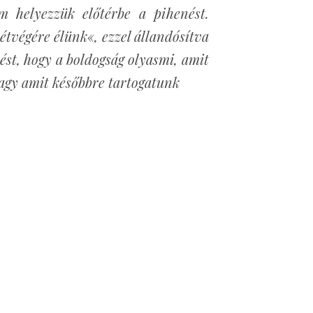
m helyezzük előtérbe a pihenést.
étvégére élünk«, ezzel állandósítva
lést, hogy a boldogság olyasmi, amit
vagy amit későbbre tartogatunk