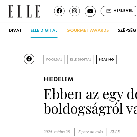
HÍRLEVÉL
DIVAT
ELLE DIGITAL
GOURMET AWARDS
SZÉPSÉG
FŐOLDAL
ELLE DIGITAL
HEALING
HIEDELEM
Ebben az egy d
boldogságról v
2024. május 28.
5 perc olvasás
ELLE