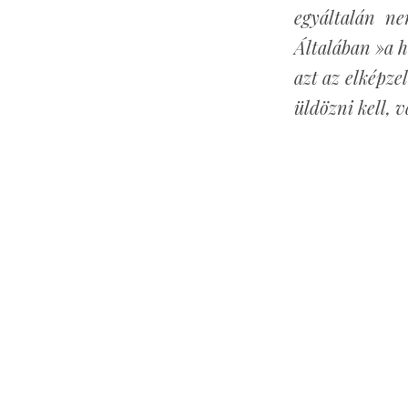
egyáltalán ne
Általában »a h
azt az elképze
üldözni kell, 