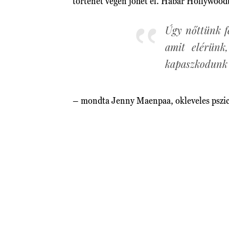
történet végén jöhet el. Habár Hollywood
Úgy nőttünk fe
amit elérünk
kapaszkodunk
– mondta Jenny Maenpaa, okleveles pszic