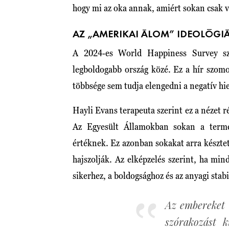
hogy mi az oka annak, amiért sokan csak v
AZ „AMERIKAI ÁLOM” IDEOLÓGI
A 2024-es World Happiness Survey sz
legboldogabb ország közé. Ez a hír szom
többsége sem tudja elengedni a negatív hi
Hayli Evans terapeuta szerint ez a nézet 
Az Egyesült Államokban sokan a terme
értéknek. Ez azonban sokakat arra készte
hajszolják. Az elképzelés szerint, ha mi
sikerhez, a boldogsághoz és az anyagi stab
Az embereket 
szórakozást k