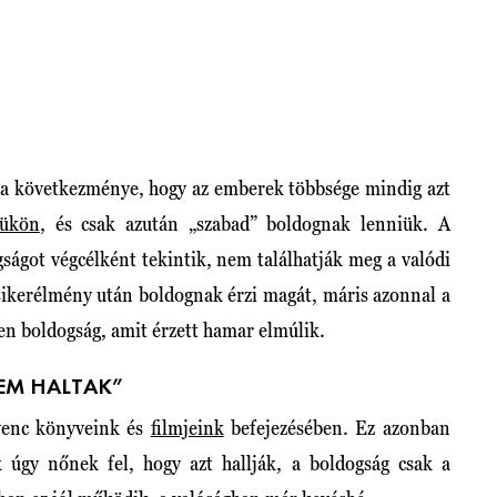
 következménye, hogy az emberek többsége mindig azt
tükön
, és csak azután „szabad” boldognak lenniük. A
gságot végcélként tekintik, nem találhatják meg a valódi
 sikerélmény után boldognak érzi magát, máris azonnal a
en boldogság, amit érzett hamar elmúlik.
EM HALTAK”
venc könyveink és
filmjeink
befejezésében. Ez azonban
úgy nőnek fel, hogy azt hallják, a boldogság csak a