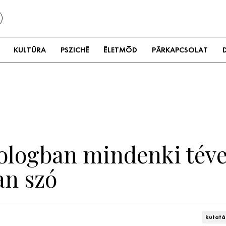
KULTÚRA
PSZICHÉ
ÉLETMÓD
PÁRKAPCSOLAT
ologban mindenki téve
an szó
kutatá