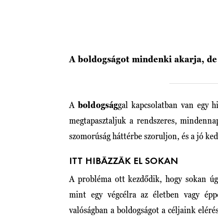
A boldogságot mindenki akarja, de
A
boldogság
gal kapcsolatban van egy h
megtapasztaljuk a rendszeres, mindenn
szomorúság háttérbe szoruljon, és a jó ke
ITT HIBÁZZÁK EL SOKAN
A probléma ott kezdődik, hogy sokan úgy
mint egy végcélra az életben vagy ép
valóságban a boldogságot a céljaink eléré