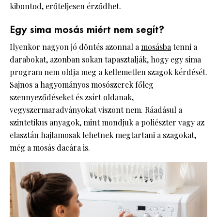
kibontod, erőteljesen érződhet.
Egy sima mosás miért nem segít?
Ilyenkor nagyon jó döntés azonnal a
mosásba
tenni a
darabokat, azonban sokan tapasztalják, hogy egy sima
program nem oldja meg a kellemetlen szagok kérdését.
Sajnos a hagyományos mosószerek főleg
szennyeződéseket és zsírt oldanak,
vegyszermaradványokat viszont nem. Ráadásul a
szintetikus anyagok, mint mondjuk a poliészter vagy az
elasztán hajlamosak lehetnek megtartani a szagokat,
még a mosás dacára is.