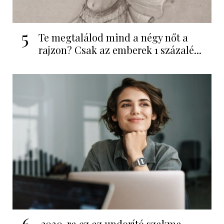
5
Te megtalálod mind a négy nőt a
rajzon? Csak az emberek 1 százalé...
2030-ra ez az undorító szakma