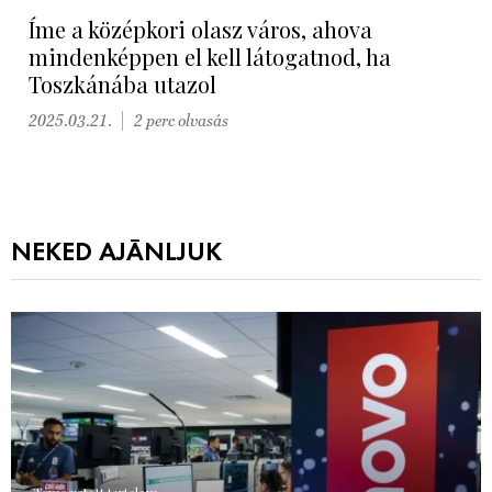
Íme a középkori olasz város, ahova
mindenképpen el kell látogatnod, ha
Toszkánába utazol
2025.03.21.
2 perc olvasás
NEKED AJÁNLJUK
Támogatott tartalom