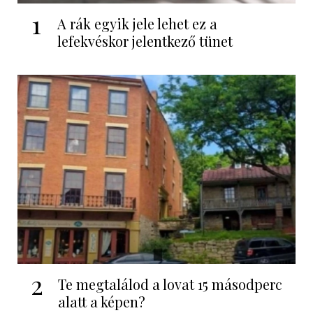
1
A rák egyik jele lehet ez a
lefekvéskor jelentkező tünet
2
Te megtalálod a lovat 15 másodperc
alatt a képen?