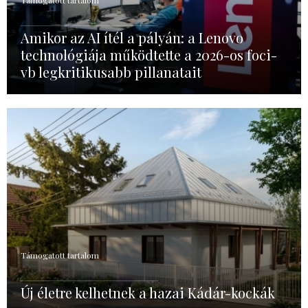
Amikor az AI ítél a pályán: a Lenovo
technológiája működtette a 2026-os foci-
vb legkritikusabb pillanatait
Támogatott tartalom
Új életre kelhetnek a hazai Kádár-kockák