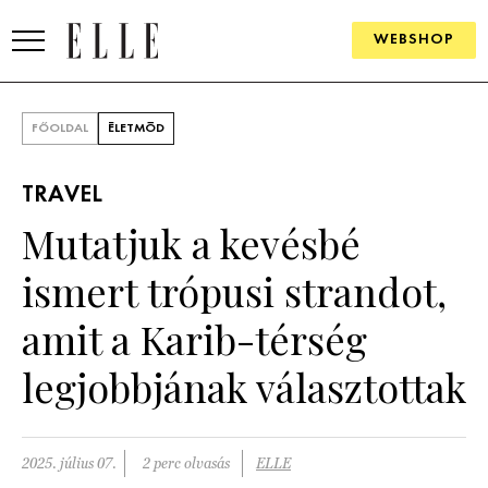
WEBSHOP
DIVAT
FŐOLDAL
ÉLETMÓD
ELLE DIGITAL
TRAVEL
GOURMET AWARDS
Mutatjuk a kevésbé
SZÉPSÉG
ismert trópusi strandot,
KULTÚRA
amit a Karib-térség
PSZICHÉ
legjobbjának választottak
ÉLETMÓD
2025. július 07.
2 perc olvasás
ELLE
PÁRKAPCSOLAT