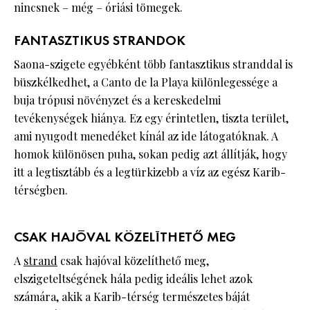
nincsnek – még – óriási tömegek.
FANTASZTIKUS STRANDOK
Saona-szigete egyébként több fantasztikus stranddal is
büszkélkedhet, a Canto de la Playa különlegessége a
buja trópusi növényzet és a kereskedelmi
tevékenységek hiánya. Ez egy érintetlen, tiszta terület,
ami nyugodt menedéket kínál az ide látogatóknak. A
homok különösen puha, sokan pedig azt állítják, hogy
itt a legtisztább és a legtürkizebb a víz az egész Karib-
térségben.
CSAK HAJÓVAL KÖZELÍTHETŐ MEG
A
strand
csak hajóval közelíthető meg,
elszigeteltségének hála pedig ideális lehet azok
számára, akik a Karib-térség természetes báját