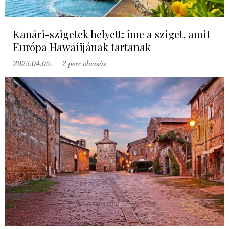
Kanári-szigetek helyett: íme a sziget, amit
Európa Hawaiijának tartanak
2025.04.05.
2 perc olvasás