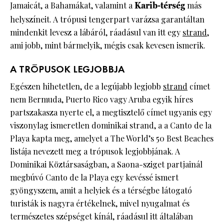
Jamaicát, a Bahamákat, valamint a
Karib-térség
más
helyszíneit. A trópusi tengerpart varázsa garantáltan
mindenkit levesz a lábáról, ráadásul van itt egy
strand
,
ami jobb, mint bármelyik, mégis csak kevesen ismerik.
A TRÓPUSOK LEGJOBBJA
Egészen hihetetlen, de a legújabb legjobb
strand
címet
nem Bermuda, Puerto Rico vagy Aruba egyik híres
partszakasza nyerte el, a megtisztelő címet ugyanis egy
viszonylag ismeretlen dominikai strand, a a Canto de la
Playa kapta meg, amelyet a The World’s 50 Best Beaches
listája nevezett meg a trópusok legjobbjának. A
Dominikai Köztársaságban, a Saona-sziget partjainál
megbúvó Canto de la Playa egy kevéssé ismert
gyöngyszem, amit a helyiek és a térségbe látogató
turisták is nagyra értékelnek, mivel nyugalmat és
természetes szépséget kínál, ráadásul itt általában