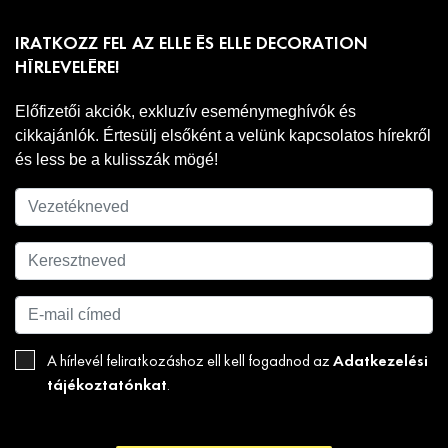
IRATKOZZ FEL AZ ELLE ÉS ELLE DECORATION
HÍRLEVELÉRE!
Előfizetői akciók, exkluzív eseménymeghívók és
cikkajánlók. Értesülj elsőként a velünk kapcsolatos hírekről
és less be a kulisszák mögé!
Adatkezelési
A hírlevél feliratkozáshoz ell kell fogadnod az
tájékoztatónkat
.