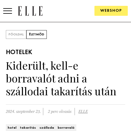
WEBSHOP
DIVAT
FŐOLDAL
ÉLETMÓD
ELLE DIGITAL
HOTELEK
GOURMET AWARDS
Kiderült, kell-e
SZÉPSÉG
borravalót adni a
KULTÚRA
szállodai takarítás után
PSZICHÉ
2024. szeptember 23.
2 perc olvasás
ELLE
ÉLETMÓD
PÁRKAPCSOLAT
hotel
takarítás
szálloda
borravaló