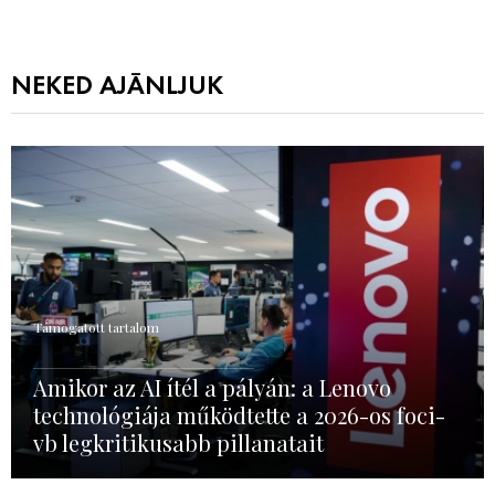
NEKED AJÁNLJUK
Támogatott tartalom
Amikor az AI ítél a pályán: a Lenovo
technológiája működtette a 2026-os foci-
vb legkritikusabb pillanatait