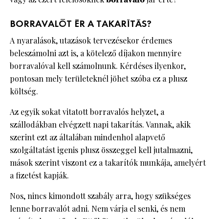
BORRAVALÓT ÉR A TAKARÍTÁS?
A nyaralások, utazások tervezésekor érdemes
beleszámolni azt is, a kötelező díjakon mennyire
borravalóval kell számolnunk. Kérdéses ilyenkor,
pontosan mely területeknél jöhet szóba ez a plusz
költség.
Az egyik sokat vitatott borravalós helyzet, a
szállodákban elvégzett napi takarítás. Vannak, akik
szerint ezt az általában mindenhol alapvető
szolgáltatást igenis plusz összeggel kell jutalmazni,
mások szerint viszont ez a takarítók munkája, amelyért
a fizetést kapják.
Nos, nincs kimondott szabály arra, hogy szükséges
lenne borravalót adni. Nem várja el senki, és nem