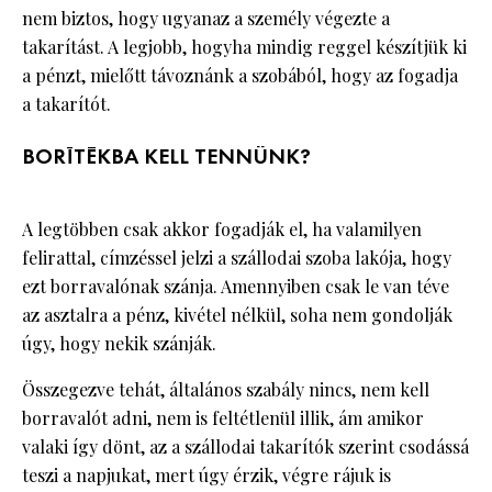
nem biztos, hogy ugyanaz a személy végezte a
takarítást. A legjobb, hogyha mindig reggel készítjük ki
a pénzt, mielőtt távoznánk a szobából, hogy az fogadja
a takarítót.
BORÍTÉKBA KELL TENNÜNK?
A legtöbben csak akkor fogadják el, ha valamilyen
felirattal, címzéssel jelzi a szállodai szoba lakója, hogy
ezt borravalónak szánja. Amennyiben csak le van téve
az asztalra a pénz, kivétel nélkül, soha nem gondolják
úgy, hogy nekik szánják.
Összegezve tehát, általános szabály nincs, nem kell
borravalót adni, nem is feltétlenül illik, ám amikor
valaki így dönt, az a szállodai takarítók szerint csodássá
teszi a napjukat, mert úgy érzik, végre rájuk is