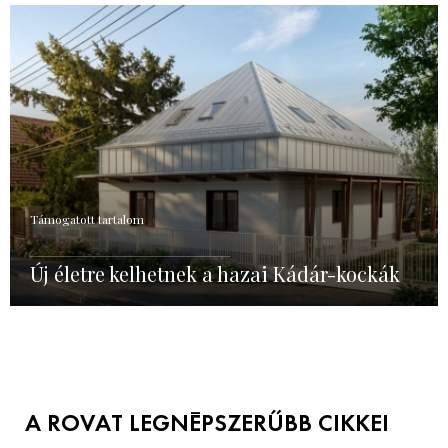
Támogatott tartalom
Új életre kelhetnek a hazai Kádár-kockák
A ROVAT LEGNÉPSZERŰBB CIKKEI