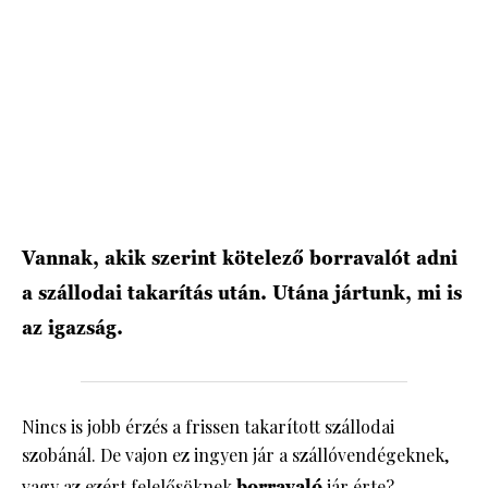
HÍRLEVÉL
Vannak, akik szerint kötelező borravalót adni
a szállodai takarítás után. Utána jártunk, mi is
az igazság.
Nincs is jobb érzés a frissen takarított szállodai
szobánál. De vajon ez ingyen jár a szállóvendégeknek,
vagy az ezért felelősöknek
borravaló
jár érte?