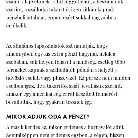
számít alapvetőnek. Ettől függetlenül, a beszámolók
szerint, a szállodai takarítók igen ritkán kapnak
pénzbeli jutalmat, éppen ezért sokkal nagyobbra
értékelik.
Az általános tapasztalatok azt mutatják, hogy
amennyiben egy kis extra pénzt hagynak nekik a
szobában, sok helyen feljavul a minőség, esetleg több
terméket kapnak a szállodától: például 1 helyett 3
üdvözlő csokit, vagy plusz vizet. Ez persze nem minden
esetben igaz, de a takarítók saját bevallásuk szerint,
amikor egy amerikai cég erről készített felmérést
bevallották, hogy gyakran tesznek így.
MIKOR ADJUK ODA A PÉNZT?
A másik kérdés az, mikor érdemes a borravalót adni.
Semmiképpen nem érdemes egyben, a végén, hiszen