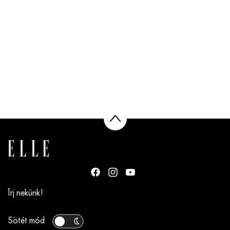
Írj nekünk!
Sötét mód