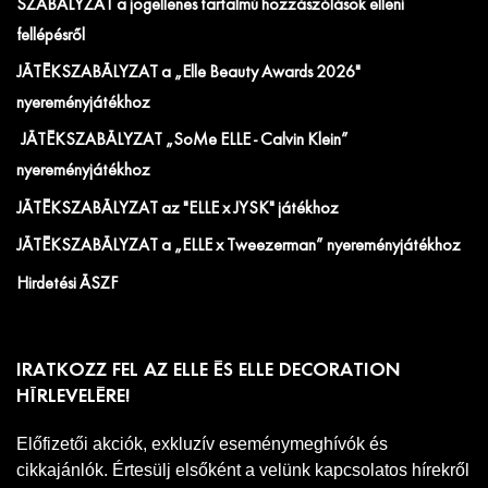
SZABÁLYZAT a jogellenes tartalmú hozzászólások elleni
fellépésről
JÁTÉKSZABÁLYZAT a „Elle Beauty Awards 2026"
nyereményjátékhoz
JÁTÉKSZABÁLYZAT „SoMe ELLE - Calvin Klein”
nyereményjátékhoz
JÁTÉKSZABÁLYZAT az "ELLE x JYSK" játékhoz
JÁTÉKSZABÁLYZAT a „ELLE x Tweezerman” nyereményjátékhoz
Hirdetési ÁSZF
IRATKOZZ FEL AZ ELLE ÉS ELLE DECORATION
HÍRLEVELÉRE!
Előfizetői akciók, exkluzív eseménymeghívók és
cikkajánlók. Értesülj elsőként a velünk kapcsolatos hírekről