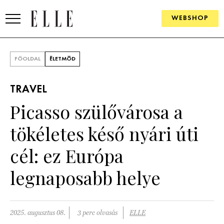
WEBSHOP
DIVAT
FŐOLDAL
ÉLETMÓD
ELLE DIGITAL
TRAVEL
GOURMET AWARDS
Picasso szülővárosa a
SZÉPSÉG
tökéletes késő nyári úti
KULTÚRA
cél: ez Európa
PSZICHÉ
legnaposabb helye
ÉLETMÓD
2025. augusztus 08.
3 perc olvasás
ELLE
PÁRKAPCSOLAT