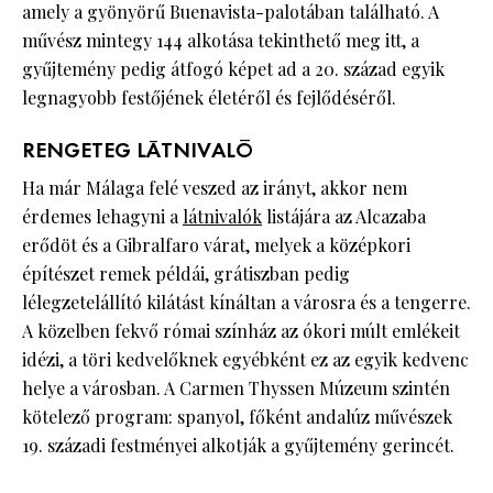
amely a gyönyörű Buenavista-palotában található. A
művész mintegy 144 alkotása tekinthető meg itt, a
gyűjtemény pedig átfogó képet ad a 20. század egyik
legnagyobb festőjének életéről és fejlődéséről.
RENGETEG LÁTNIVALÓ
Ha már Málaga felé veszed az irányt, akkor nem
érdemes lehagyni a
látnivalók
listájára az Alcazaba
erődöt és a Gibralfaro várat, melyek a középkori
építészet remek példái, grátiszban pedig
lélegzetelállító kilátást kínáltan a városra és a tengerre.
A közelben fekvő római színház az ókori múlt emlékeit
idézi, a töri kedvelőknek egyébként ez az egyik kedvenc
helye a városban. A Carmen Thyssen Múzeum szintén
kötelező program: spanyol, főként andalúz művészek
19. századi festményei alkotják a gyűjtemény gerincét.