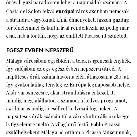
órával igazi paradicsom lehet a napimádók számára. A
Costa del Solon fekvő
európa
i város azonban nemcsak
a strandra vágyóknak kínál élményeket, hiszen gazdag
történelemmel és kultúrával rendelkezik, az pedig már
csak hab a tortán, hogy az említett Picasso itt született.
EGÉSZ ÉVBEN NÉPSZERŰ
Málaga városában egyébként a telek is igencsak enyhék,
így valójában ez egy egész évben népszerű úti cél. A
napütéses órák száma havonta eléri átlagosan a 280-at,
így gyakorlatilag tényleg ez
Európa
legnaposabb helye.
Akár városnézésre, akár strandolásra érkezel, itt
mindig megtalálhatod a számodra kedves programot,
az időjárás pedig jó eséllyel kedvezni fog neked. A
napsütéses órák számán túl a város kulturális öröksége
is figyelemre méltó. A világhírű festő, Pablo Picasso
szülőhelyeként Málaga ad otthon a Picasso Múzeumnak,