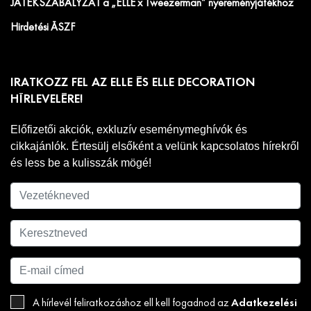
JÁTÉKSZABÁLYZAT a „ELLE x Tweezerman” nyereményjátékhoz
Hirdetési ÁSZF
IRATKOZZ FEL AZ ELLE ÉS ELLE DECORATION
HÍRLEVELÉRE!
Előfizetői akciók, exkluzív eseménymeghívók és
cikkajánlók. Értesülj elsőként a velünk kapcsolatos hírekről
és less be a kulisszák mögé!
Adatkezelési
A hírlevél feliratkozáshoz ell kell fogadnod az