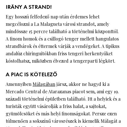
IRÁNY A STRAND!
Egy hosszú felfedező nap után érdemes lehet
megcélozni a La Malagueta városi strandot, amely
mindössze 15 percre található a történelmi központtól.
A finom homok és a csillogó tenger mellett hangulatos
strandbárok és éttermek várják a vendégeket. A tipikus
andalúz chiringuitókban friss tengeri herkentyűket
kóstolhatsz, miközben élvezed a tengerparti légkört.
A PIAC IS KÖTELEZŐ
Amennyiben
Málagában
jársz, akkor ne hagyd ki a
Mercado Central de Atarazanas piacot sem, ami egy 19.
századi történelmi épületben található. Itt a helyiek és a
turisták együtt vásárolják a friss halat, a sajtokat,
gyümölcsöket és más helyi finomságokat. Persze ezen
túlmenően a sokszínű városrészek is kiemelik Málagát a