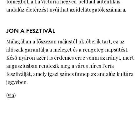
tömegből, a La Victoria negyed például autentikus
andalúz életérzést nyújthat az idelátogatók számára.
JÖN A FESZTIVÁL
Málagában a főszezon májustól októberik tart, ez az
időszak garantálja a meleget és a rengeteg napsütést.
Késő nyáron azért is érdemes erre venni az irányt, mert
augusztusban rendezik meg a város híres Feria
fesztiválját, amely igazi színes ünnep az andalúz kultúra
jegyében.
(
via
)