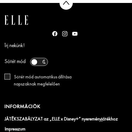
Írj nekünk!
Sötét mód
Sötét mód automatikus állítása
napszaknak megfelelően
INFORMÁCIÓK
JÁTÉKSZABÁLYZAT az „ELLE x Disney+” nyereményjátékhoz
Impresszum