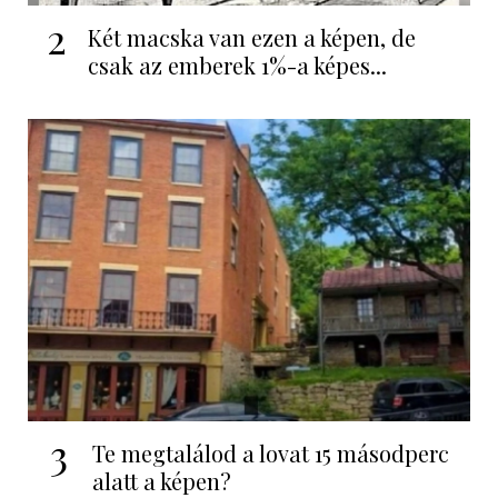
2
Két macska van ezen a képen, de
csak az emberek 1%-a képes...
3
Te megtalálod a lovat 15 másodperc
alatt a képen?