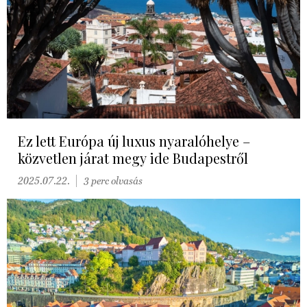
Ez lett Európa új luxus nyaralóhelye –
közvetlen járat megy ide Budapestről
2025.07.22.
3 perc olvasás