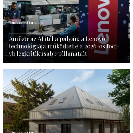
Támogatott tartalom
Amikor az AI ítél a pályán: a Lenovo
technológiája működtette a 2026-os foci-
vb legkritikusabb pillanatait
Támogatott tartalom