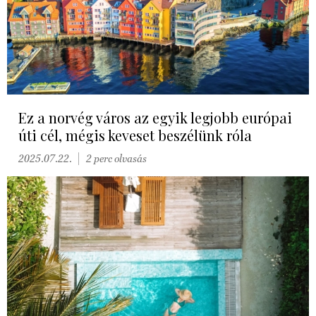
Ez a norvég város az egyik legjobb európai
úti cél, mégis keveset beszélünk róla
2025.07.22.
2 perc olvasás