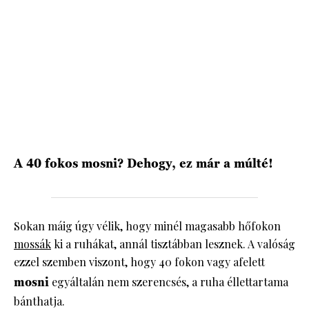
HÍRLEVÉL
A 40 fokos mosni? Dehogy, ez már a múlté!
Sokan máig úgy vélik, hogy minél magasabb hőfokon
mossák
ki a ruhákat, annál tisztábban lesznek. A valóság
ezzel szemben viszont, hogy 40 fokon vagy afelett
mosni
egyáltalán nem szerencsés, a ruha éllettartama
bánthatja.