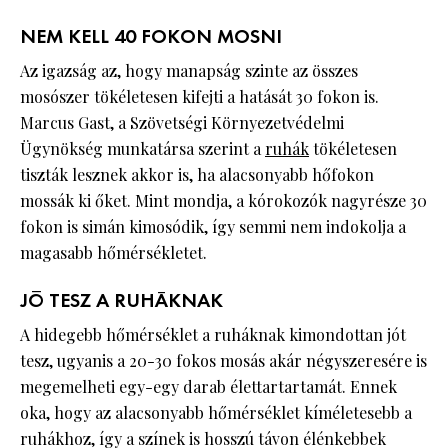
NEM KELL 40 FOKON MOSNI
Az igazság az, hogy manapság szinte az összes
mosószer tökéletesen kifejti a hatását 30 fokon is.
Marcus Gast, a Szövetségi Környezetvédelmi
Ügynökség munkatársa szerint a
ruhák
tökéletesen
tiszták lesznek akkor is, ha alacsonyabb hőfokon
mossák ki őket. Mint mondja, a kórokozók nagyrésze 30
fokon is simán kimosódik, így semmi nem indokolja a
magasabb hőmérsékletet.
JÓ TESZ A RUHÁKNAK
A hidegebb hőmérséklet a ruháknak kimondottan jót
tesz, ugyanis a 20-30 fokos mosás akár négyszeresére is
megemelheti egy-egy darab élettartartamát. Ennek
oka, hogy az alacsonyabb hőmérséklet kíméletesebb a
ruhákhoz, így a színek is hosszú távon élénkebbek