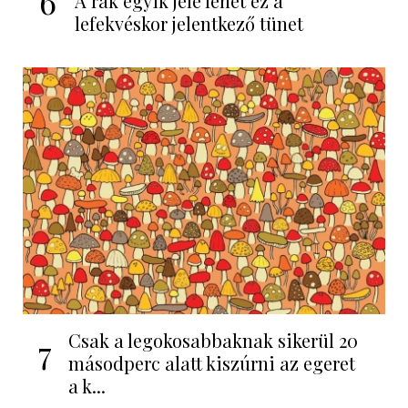
6
A rák egyik jele lehet ez a
lefekvéskor jelentkező tünet
Csak a legokosabbaknak sikerül 20
7
másodperc alatt kiszúrni az egeret
a k...