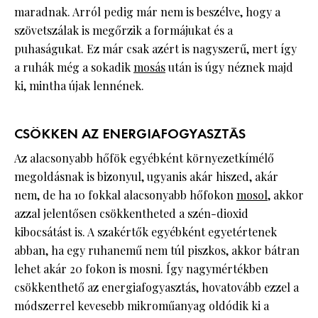
maradnak. Arról pedig már nem is beszélve, hogy a
szövetszálak is megőrzik a formájukat és a
puhaságukat. Ez már csak azért is nagyszerű, mert így
a ruhák még a sokadik
mosás
után is úgy néznek majd
ki, mintha újak lennének.
CSÖKKEN AZ ENERGIAFOGYASZTÁS
Az alacsonyabb hőfök egyébként környezetkímélő
megoldásnak is bizonyul, ugyanis akár hiszed, akár
nem, de ha 10 fokkal alacsonyabb hőfokon
mosol
, akkor
azzal jelentősen csökkentheted a szén-dioxid
kibocsátást is. A szakértők egyébként egyetértenek
abban, ha egy ruhanemű nem túl piszkos, akkor bátran
lehet akár 20 fokon is mosni. Így nagymértékben
csökkenthető az energiafogyasztás, hovatovább ezzel a
módszerrel kevesebb mikroműanyag oldódik ki a