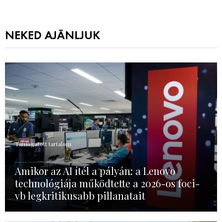
NEKED AJÁNLJUK
Támogatott tartalom
Amikor az AI ítél a pályán: a Lenovo
technológiája működtette a 2026-os foci-
vb legkritikusabb pillanatait