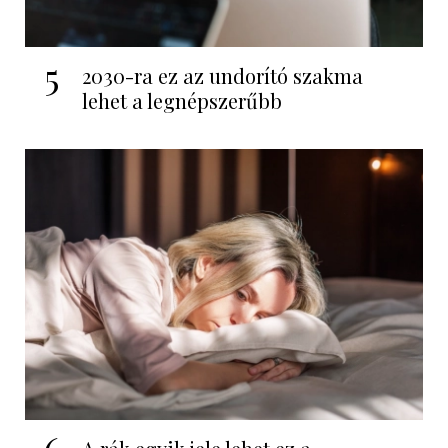
5
2030-ra ez az undorító szakma
lehet a legnépszerűbb