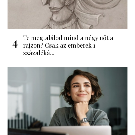
Te megtalálod mind a négy nőt a
4
rajzon? Csak az emberek 1
százaléká...