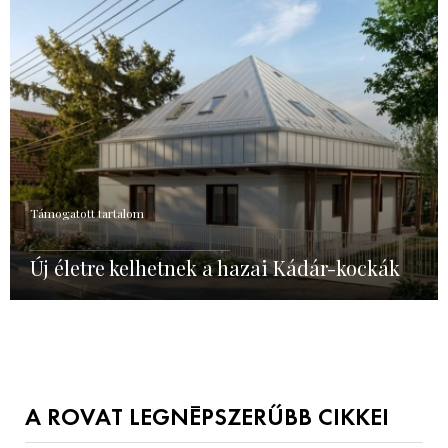
Támogatott tartalom
Új életre kelhetnek a hazai Kádár-kockák
A ROVAT LEGNÉPSZERŰBB CIKKEI