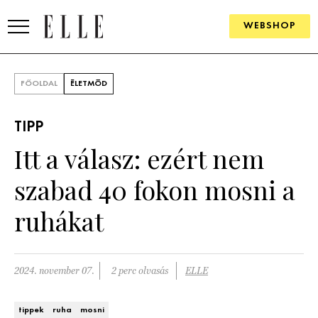
WEBSHOP
DIVAT
FŐOLDAL
ÉLETMÓD
ELLE DIGITAL
TIPP
GOURMET AWARDS
Itt a válasz: ezért nem
SZÉPSÉG
szabad 40 fokon mosni a
KULTÚRA
ruhákat
PSZICHÉ
2024. november 07.
2 perc olvasás
ELLE
ÉLETMÓD
PÁRKAPCSOLAT
tippek
ruha
mosni