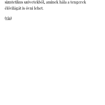
sizntetikus szövetekből, aminek hála a tengerek
élővilágát is óvni lehet.
(
via
)