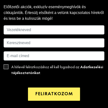
Előfizetői akciók, exkluzív eseménymeghívók és
cikkajánlók. Értesülj elsőként a velünk kapcsolatos hírekről
és less be a kulisszák mögé!
Adatkezelési
A hírlevél feliratkozáshoz ell kell fogadnod az
tájékoztatónkat
.
FELIRATKOZOM