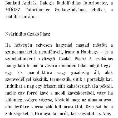
Bánkuti András, Balogh Rudolf-díjas fotóriporter, a
MÚOSZ Fotóriporter Szakosztályának elnöke, a
kiállítás kurátora.
Nyárinditó Czakó Piacz
Ha hétvégén szívesen hagynád magad mögött a
szupermarketek neonfényeit, irány a Naphegy – és a
szombatonként nyüzsgő Czakó Piacz! A családias
hangulatú termelői vásáron minden falat mögött egy-
egy kis manufaktúra vagy gazdaság áll, akik
szenvedéllyel készítik, termesztik, sütik a portékájukat.
Indulhat a nap egy frissen sült kakaóscsigával a péktől,
mellé egy forró kávé a mobil kávéskocsiból, vagy ha
különlegességre vágysz, kóstold meg az almapuncsot
almalevükre specializálódott árusuktól. Szerezd be a
zöldségeket a Hridaya farmról, kecskesajtot az Apis-