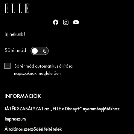
Írj nekünk!
Sötét mód
Sötét mód automatikus állítása
napszaknak megfelelően
INFORMÁCIÓK
JÁTÉKSZABÁLYZAT az „ELLE x Disney+” nyereményjátékhoz
Impresszum
Általános szerződési feltételek