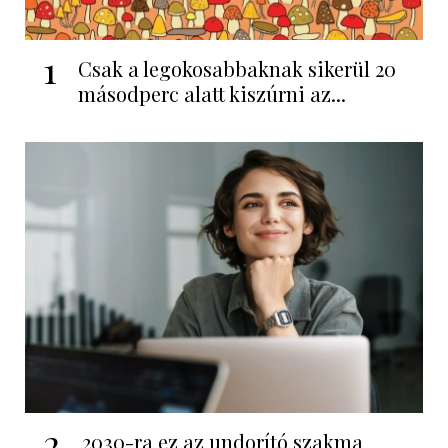
1
Csak a legokosabbaknak sikerül 20
másodperc alatt kiszúrni az...
2
2030-ra ez az undorító szakma