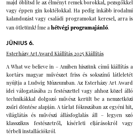
majd öblítsd le az élményt remek borokkal, pezsgőkkel
vagy éppen gin koktélokkal. Ha pedig inkább irodalmi
kalandozást vagy családi programokat keresel, arra is
van ötletünk! Íme a
hétvégi programajánló
.
JÚNIUS 6.
Esterházy Art Award Kiállítás 2025 Kiállítás
A What we believe in – Amiben hiszünk című kiállítás a
kortárs magyar művészet friss és sokszínű látleletét
nyújtja a Ludwig Múzeumban. Az Esterházy Art Award
idei válogatásába 21 festészettel vagy ahhoz közel álló
technikákkal dolgozó művész került be a nemzetközi
zsűri döntése alapján. A tárlat fókuszában az egyéni hit,
világlátás és művészi állásfoglalás áll – legyen szó
klasszikus festészetről, kísérleti eljárásokról vagy
térbeli installációkról.