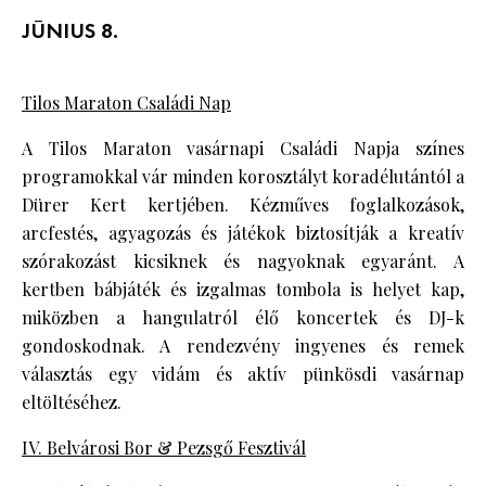
JÚNIUS 8.
Tilos Maraton Családi Nap
A Tilos Maraton vasárnapi Családi Napja színes
programokkal vár minden korosztályt koradélutántól a
Dürer Kert kertjében. Kézműves foglalkozások,
arcfestés, agyagozás és játékok biztosítják a kreatív
szórakozást kicsiknek és nagyoknak egyaránt. A
kertben bábjáték és izgalmas tombola is helyet kap,
miközben a hangulatról élő koncertek és DJ-k
gondoskodnak. A rendezvény ingyenes és remek
választás egy vidám és aktív pünkösdi vasárnap
eltöltéséhez.
IV. Belvárosi Bor & Pezsgő Fesztivál