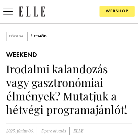
WEBSHOP
DIVAT
FŐOLDAL
ÉLETMÓD
ELLE DIGITAL
WEEKEND
GOURMET AWARDS
Irodalmi kalandozás
SZÉPSÉG
vagy gasztronómiai
KULTÚRA
élmények? Mutatjuk a
PSZICHÉ
hétvégi programajánlót!
ÉLETMÓD
2025. június 06.
5 perc olvasás
ELLE
PÁRKAPCSOLAT