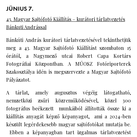
JÚNIUS 7.
43. Magyar Sajtófotó Kiállítás – kurátori tárlatvezetés
Bánkuti Andrással
Bánkúti András kurátori tárlatvezetésével tekinthetjük
meg a 43. Magyar Sajtófotó Kiállítást szombaton 15
órától, a Nagymező utcai Robert Capa Kortárs
Fotográfiai Központban. A MÚOSZ Fotóriporterek
Szakosztálya idén is megszervezte a Magyar Sajtófotó
Pályázatot.
A tárlat, amely augusztus végéig látogatható,
nemzetközi zsűri közreműködésével, közel 300
fotográfus beékezett munkáiból állították össze ki a
kiállítás anyagát képző képanyagot, ami a 2024-ben
készült legérdekesebb magyar sajtófotókat mutatja be.
Ebben a képanyagban tart izgalmas tárlatvezetést