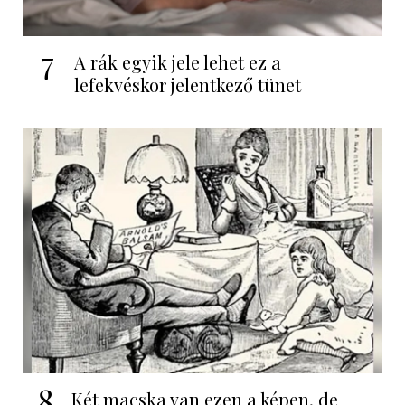
7
A rák egyik jele lehet ez a
lefekvéskor jelentkező tünet
8
Két macska van ezen a képen, de