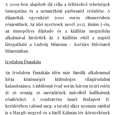
A 2009-ben alapított díj célja a feltörekvő tehetségek
támogatása és a nemzetközi párbeszéd erősítése. A
díjazottak egyenként 5000 eurós elismerésben
részesülnek. Az idei nyertesek nevét 2025. június 5-én,
az ünnepélyes díjátadó és a kiállítás megnyitója
alkalmával hirdették ki. A kiállítás ettől a naptól
látogatható a Ludwig Múzeum – Kortárs Művészeti
Múzeumban.
Irodalom Éjszakája
Az Irodalom Éjszakája idén már tizedik alkalommal
hívja közönségét különleges világirodalmi
kalandozásra. A jubileumi évad során három nyári estén
át 26 ország 26 szerzőjének műveiből hallhatunk
részleteket. A rendezvény ismét Budapest II.
kerületében valósul meg: a tavalyi siker nyomán ezúttal
is a Margit-negyed és a Széll Kálmán tér környékének