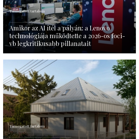
Támogatott tartalom
Amikor az AI ítél a pályán: a Lenovo
technológiája működtette a 2026-os foci-
vb legkritikusabb pillanatait
Támogatott tartalom