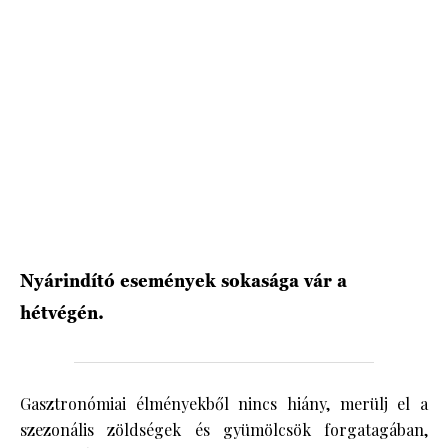
HÍRLEVÉL
Nyárindító események sokasága vár a
hétvégén.
Gasztronómiai élményekből nincs hiány, merülj el a
szezonális zöldségek és gyümölcsök forgatagában,