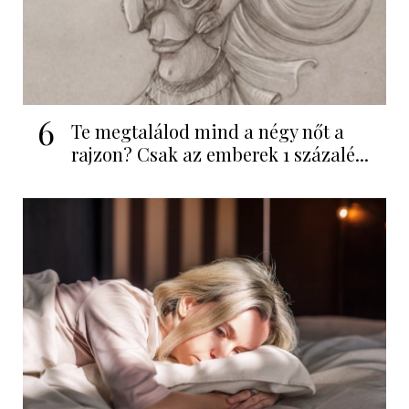
6
Te megtalálod mind a négy nőt a
rajzon? Csak az emberek 1 százalé...