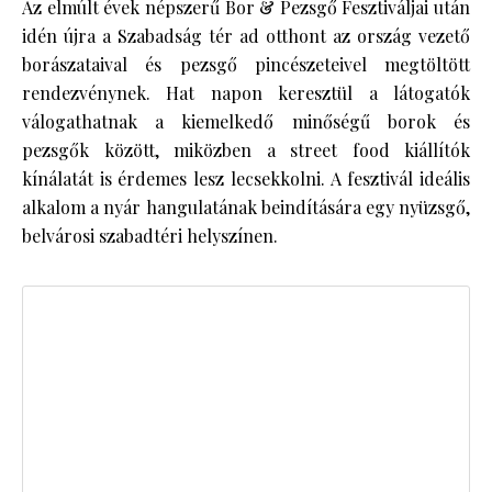
Az elmúlt évek népszerű Bor & Pezsgő Fesztiváljai után
idén újra a Szabadság tér ad otthont az ország vezető
borászataival és pezsgő pincészeteivel megtöltött
rendezvénynek. Hat napon keresztül a látogatók
válogathatnak a kiemelkedő minőségű borok és
pezsgők között, miközben a street food kiállítók
kínálatát is érdemes lesz lecsekkolni. A fesztivál ideális
alkalom a nyár hangulatának beindítására egy nyüzsgő,
belvárosi szabadtéri helyszínen.