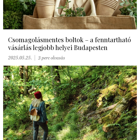
Csomagolásmentes boltok – a fenntartható
vásárlás legjobb helyei Budapesten
2025.05.25.
3 perc olvasás