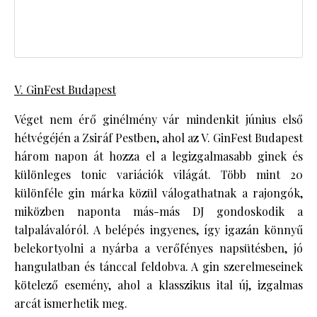
V. GinFest Budapest
Véget nem érő ginélmény vár mindenkit június első
hétvégéjén a Zsiráf Pestben, ahol az V. GinFest Budapest
három napon át hozza el a legizgalmasabb ginek és
különleges tonic variációk világát. Több mint 20
különféle gin márka közül válogathatnak a rajongók,
miközben naponta más-más DJ gondoskodik a
talpalávalóról. A belépés ingyenes, így igazán könnyű
belekortyolni a nyárba a verőfényes napsütésben, jó
hangulatban és tánccal feldobva. A gin szerelmeseinek
kötelező esemény, ahol a klasszikus ital új, izgalmas
arcát ismerhetik meg.