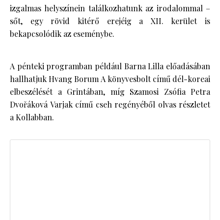
izgalmas helyszínein találkozhatunk az irodalommal –
sőt, egy rövid kitérő erejéig a XII. kerület is
bekapcsolódik az eseménybe.
A pénteki programban például Barna Lilla előadásában
hallhatjuk Hvang Borum A könyvesbolt című dél-koreai
elbeszélését a Grintában, míg Szamosi Zsófia Petra
Dvořáková Varjak című cseh regényéből olvas részletet
a Kollabban.