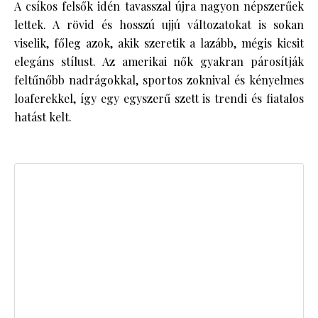
A csíkos felsők idén tavasszal újra nagyon népszerűek
lettek. A rövid és hosszú ujjú változatokat is sokan
viselik, főleg azok, akik szeretik a lazább, mégis kicsit
elegáns stílust. Az amerikai nők gyakran párosítják
feltűnőbb nadrágokkal, sportos zoknival és kényelmes
loaferekkel, így egy egyszerű szett is trendi és fiatalos
hatást kelt.