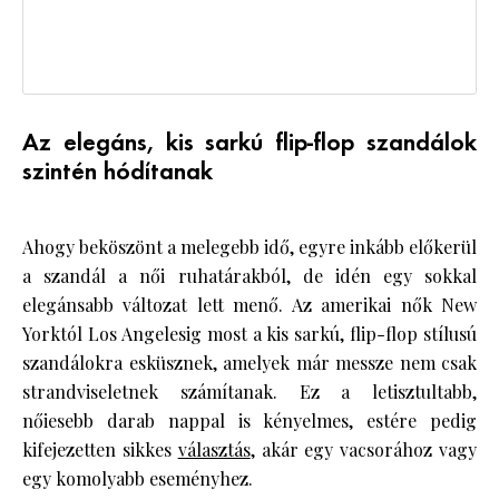
Az elegáns, kis sarkú flip-flop szandálok
szintén hódítanak
Ahogy beköszönt a melegebb idő, egyre inkább előkerül
a szandál a női ruhatárakból, de idén egy sokkal
elegánsabb változat lett menő. Az amerikai nők New
Yorktól Los Angelesig most a kis sarkú, flip-flop stílusú
szandálokra esküsznek, amelyek már messze nem csak
strandviseletnek számítanak. Ez a letisztultabb,
nőiesebb darab nappal is kényelmes, estére pedig
kifejezetten sikkes
választás
, akár egy vacsorához vagy
egy komolyabb eseményhez.