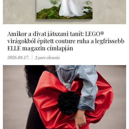
Amikor a divat játszani tanít: LEGO®
virágokból épített couture ruha a legfrissebb
ELLE magazin címlapján
2026.04.17.
3 perc olvasás