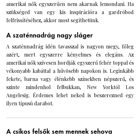
amerikai nők egyszerűen nem akarnak lemondani. Ha
szükséged van egy kis inspirációra a gardróbod
felfrissítéséhez, akkor most segíthetünk.
A szaténnadrág nagy sláger
A szaténnadrág idén tavasszal is nagyon megy, főleg
azért, mert egyszerre kényelmes és elegáns. Az
amerikai nők szívesen hordják egyszerű fehér toppal és
vékonyabb kabáttal a hűvösebb napokon is. Leginkább
fekete, barna vagy élénkebb színekben népszerű, és
szinte mindenhol felbukkan, New Yorktól Los
Angelesig. Érdemes lehet neked is beszerezned egy
ilyen típusú darabot.
A csíkos felsők sem mennek sehova