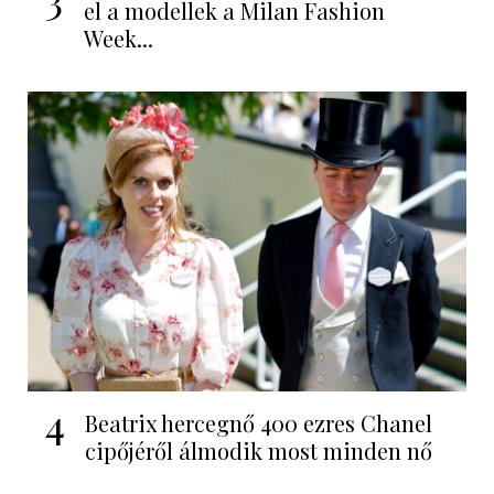
el a modellek a Milan Fashion
Week...
4
Beatrix hercegnő 400 ezres Chanel
cipőjéről álmodik most minden nő