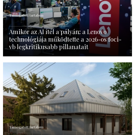
Támogatott tartalom
Amikor az AI ítél a pályán: a Lenovo
technológiája működtette a 2026-os foci-
vb legkritikusabb pillanatait
Támogatott tartalom