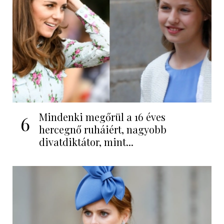
Mindenki megőrül a 16 éves
6
hercegnő ruháiért, nagyobb
divatdiktátor, mint...