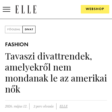
WEBSHOP
DIVAT
FŐOLDAL
DIVAT
ELLE DIGITAL
FASHION
GOURMET AWARDS
Tavaszi divattrendek,
SZÉPSÉG
amelyekről nem
KULTÚRA
mondanak le az amerikai
PSZICHÉ
nők
ÉLETMÓD
2026. május 12.
3 perc olvasás
ELLE
PÁRKAPCSOLAT