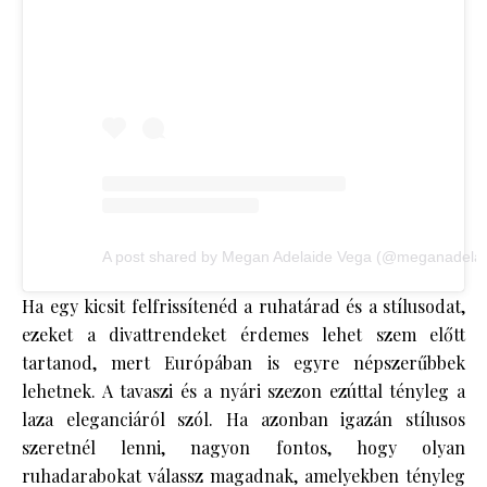
A post shared by Megan Adelaide Vega (@meganadelai
Ha egy kicsit felfrissítenéd a ruhatárad és a stílusodat,
ezeket a divattrendeket érdemes lehet szem előtt
tartanod, mert Európában is egyre népszerűbbek
lehetnek. A tavaszi és a nyári szezon ezúttal tényleg a
laza eleganciáról szól. Ha azonban igazán stílusos
szeretnél lenni, nagyon fontos, hogy olyan
ruhadarabokat válassz magadnak, amelyekben tényleg