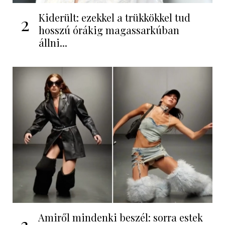
Kiderült: ezekkel a trükkökkel tud
2
hosszú órákig magassarkúban
állni...
Amiről mindenki beszél: sorra estek
3