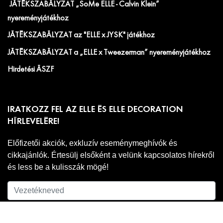
JÁTÉKSZABÁLYZAT „SoMe ELLE - Calvin Klein”
nyereményjátékhoz
JÁTÉKSZABÁLYZAT az "ELLE x JYSK" játékhoz
JÁTÉKSZABÁLYZAT a „ELLE x Tweezerman” nyereményjátékhoz
Hirdetési ÁSZF
IRATKOZZ FEL AZ ELLE ÉS ELLE DECORATION
HÍRLEVELÉRE!
Előfizetői akciók, exkluzív eseménymeghívók és
cikkajánlók. Értesülj elsőként a velünk kapcsolatos hírekről
és less be a kulisszák mögé!