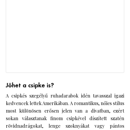
Jöhet a csipke is?
A csipkés szegélyű ruhadarabok idén tavasszal igazi
kedvencek lettek Amerikában. A romantikus, nőies stílus
most különösen erősen jelen van a divatban, ezért
sokan választanak finom csipkével díszített szatén
rövidnadrágokat, lenge szoknyákat vagy pántos