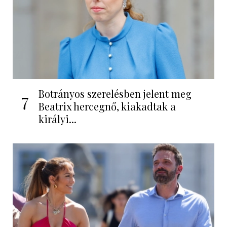
Botrányos szerelésben jelent meg
7
Beatrix hercegnő, kiakadtak a
királyi...