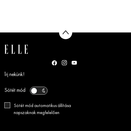
Írj nekünk!
Sötét mód
Sötét mód automatikus állítása
napszaknak megfelelően