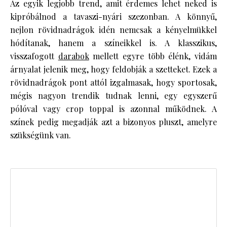
Az egyik legjobb trend, amit érdemes lehet neked is
kipróbálnod a tavaszi-nyári szezonban. A könnyű,
nejlon rövidnadrágok idén nemcsak a kényelmükkel
hódítanak, hanem a színeikkel is. A klasszikus,
visszafogott
darabok
mellett egyre több élénk, vidám
árnyalat jelenik meg, hogy feldobják a szetteket. Ezek a
rövidnadrágok pont attól izgalmasak, hogy sportosak,
mégis nagyon trendik tudnak lenni, egy egyszerű
pólóval vagy crop toppal is azonnal működnek. A
színek pedig megadják azt a bizonyos pluszt, amelyre
szükségünk van.