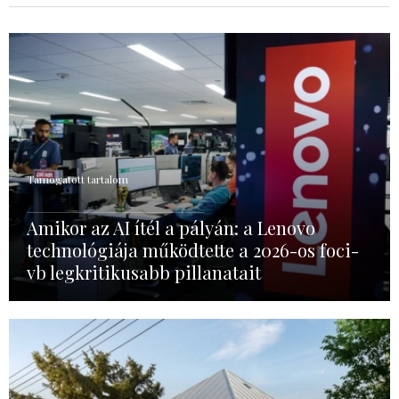
Támogatott tartalom
Amikor az AI ítél a pályán: a Lenovo
technológiája működtette a 2026-os foci-
vb legkritikusabb pillanatait