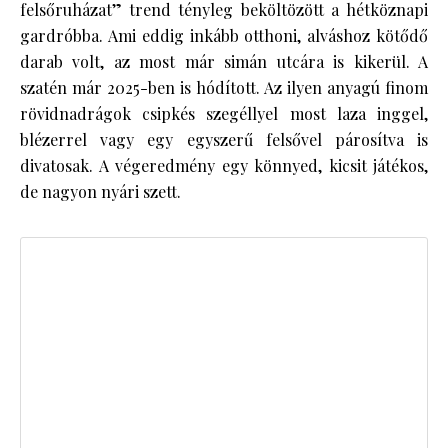
felsőruházat” trend tényleg beköltözött a hétköznapi
gardróbba. Ami eddig inkább otthoni, alváshoz kötődő
darab volt, az most már simán utcára is kikerül. A
szatén már 2025-ben is hódított. Az ilyen anyagú finom
rövidnadrágok csipkés szegéllyel most laza inggel,
blézerrel vagy egy egyszerű felsővel párosítva is
divatosak. A végeredmény egy könnyed, kicsit játékos,
de nagyon nyári szett.