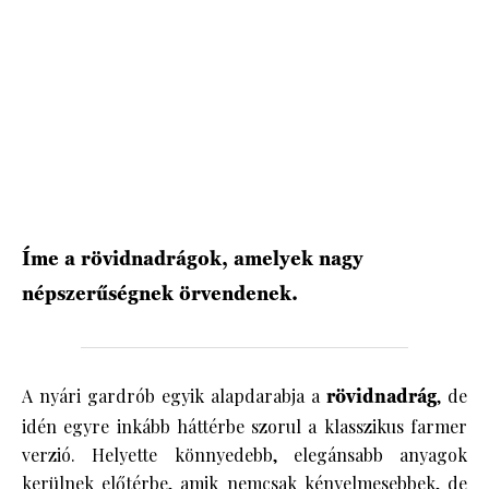
HÍRLEVÉL
Íme a rövidnadrágok, amelyek nagy
népszerűségnek örvendenek.
A nyári gardrób egyik alapdarabja a
rövidnadrág
, de
idén egyre inkább háttérbe szorul a klasszikus farmer
verzió. Helyette könnyedebb, elegánsabb anyagok
kerülnek előtérbe, amik nemcsak kényelmesebbek, de