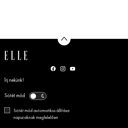
Írj nekünk!
Sötét mód
Sötét mód automatikus állítása
napszaknak megfelelően