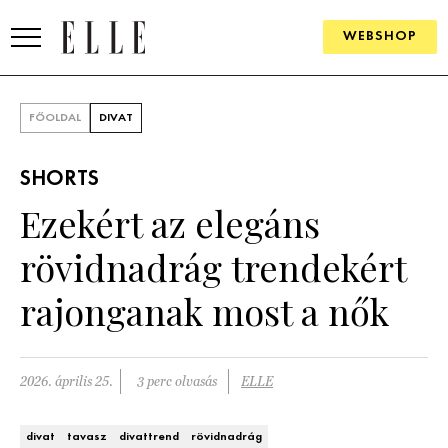
WEBSHOP
DIVAT
FŐOLDAL
DIVAT
ELLE DIGITAL
SHORTS
GOURMET AWARDS
Ezekért az elegáns
SZÉPSÉG
rövidnadrág trendekért
KULTÚRA
rajonganak most a nők
PSZICHÉ
2026. április 25.
3 perc olvasás
ELLE
ÉLETMÓD
PÁRKAPCSOLAT
divat
tavasz
divattrend
rövidnadrág