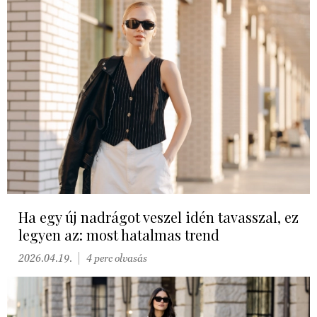
Ha egy új nadrágot veszel idén tavasszal, ez
legyen az: most hatalmas trend
2026.04.19.
4 perc olvasás