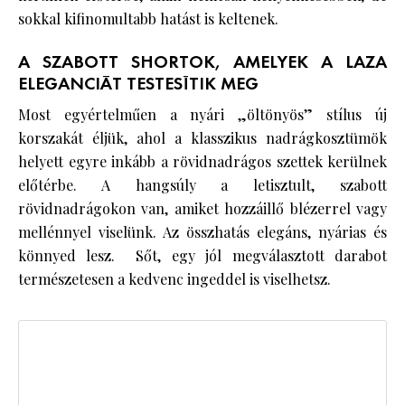
sokkal kifinomultabb hatást is keltenek.
A SZABOTT SHORTOK, AMELYEK A LAZA
ELEGANCIÁT TESTESÍTIK MEG
Most egyértelműen a nyári „öltönyös” stílus új
korszakát éljük, ahol a klasszikus nadrágkosztümök
helyett egyre inkább a rövidnadrágos szettek kerülnek
előtérbe. A hangsúly a letisztult, szabott
rövidnadrágokon van, amiket hozzáillő blézerrel vagy
mellénnyel viselünk. Az összhatás elegáns, nyárias és
könnyed lesz. Sőt, egy jól megválasztott darabot
természetesen a kedvenc ingeddel is viselhetsz.