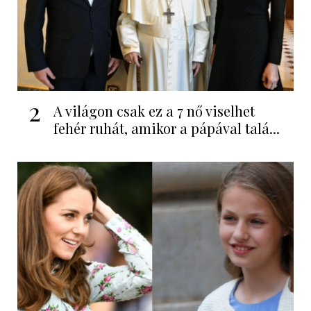
2
A világon csak ez a 7 nő viselhet
fehér ruhát, amikor a pápával talá...