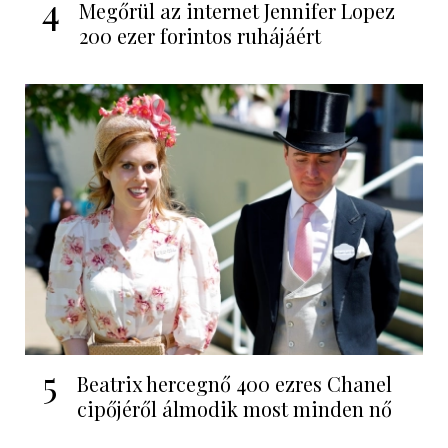
4
Megőrül az internet Jennifer Lopez
200 ezer forintos ruhájáért
5
Beatrix hercegnő 400 ezres Chanel
cipőjéről álmodik most minden nő