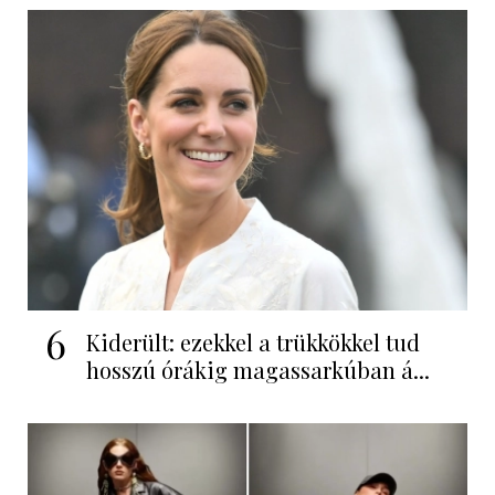
6
Kiderült: ezekkel a trükkökkel tud
hosszú órákig magassarkúban á...