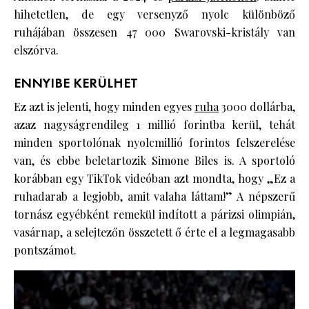
hihetetlen, de egy versenyző nyolc különböző
ruhájában összesen 47 000 Swarovski-kristály van
elszórva.
ENNYIBE KERÜLHET
Ez azt is jelenti, hogy minden egyes
ruha
3000 dollárba,
azaz nagyságrendileg 1 millió forintba kerül, tehát
minden sportolónak nyolcmillió forintos felszerelése
van, és ebbe beletartozik Simone Biles is. A sportoló
korábban egy TikTok videóban azt mondta, hogy „Ez a
ruhadarab a legjobb, amit valaha láttam!” A népszerű
tornász egyébként remekül indított a párizsi olimpián,
vasárnap, a selejtezőn összetett ő érte el a legmagasabb
pontszámot.