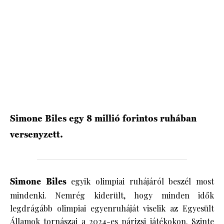
HÍRLEVÉL
Simone Biles egy 8 millió forintos ruhában
versenyzett.
Simone Biles
egyik olimpiai ruhájáról beszél most
mindenki. Nemrég kiderült, hogy minden idők
legdrágább olimpiai egyenruháját viselik az Egyesült
Államok tornászai a 2024-es
párizsi játékokon
. Szinte