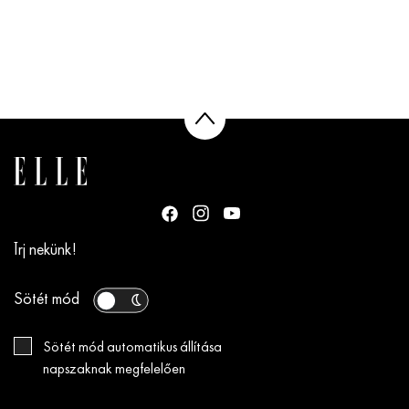
Írj nekünk!
Sötét mód
Sötét mód automatikus állítása
napszaknak megfelelően