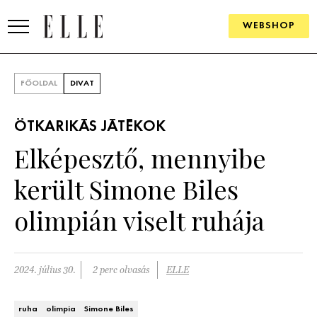
WEBSHOP
DIVAT
FŐOLDAL
DIVAT
ELLE DIGITAL
ÖTKARIKÁS JÁTÉKOK
GOURMET AWARDS
Elképesztő, mennyibe
SZÉPSÉG
került Simone Biles
KULTÚRA
olimpián viselt ruhája
PSZICHÉ
2024. július 30.
2 perc olvasás
ELLE
ÉLETMÓD
PÁRKAPCSOLAT
ruha
olimpia
Simone Biles