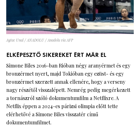
Aytac Unal / ANADOLU / Anadolu via AFP
ELKÉPESZTŐ SIKEREKET ÉRT MÁR EL
Simone Biles 2016-ban Rióban négy aranyérmet és egy
bronzérmet nyert, majd Tokióban egy ezüst- és egy
bronzérmet szerzett annak ellenére, hogy a verseny
nagy részétől visszalépett. Nemrég pedig megérkezett
a tornászról szóló dokumentumfilm a Netflixre. A
Netflix éppen a 2024-es párizsi olimpia előtt tette
elérhetővé a Simone Biles visszatér című
dokumentumfilmet.