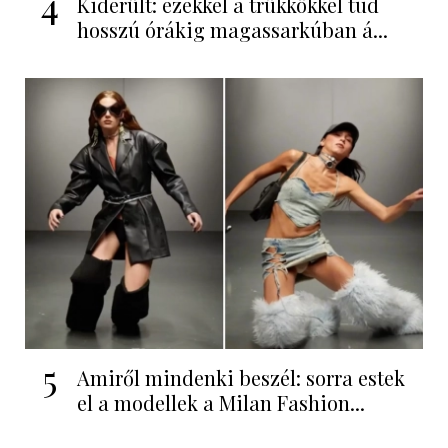
4
Kiderült: ezekkel a trükkökkel tud
hosszú órákig magassarkúban á...
5
Amiről mindenki beszél: sorra estek
el a modellek a Milan Fashion...