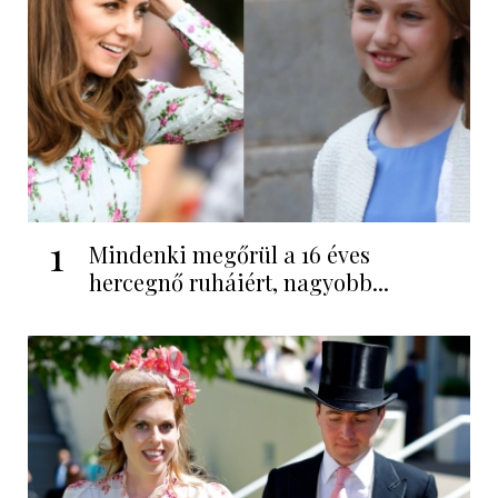
1
Mindenki megőrül a 16 éves
hercegnő ruháiért, nagyobb...