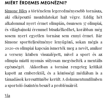
MIÉRT ÉRDEMES MEGNÉZNI?
Simone Biles
a történelem legeredményesebb tornásza,
aki elképesztő mozdulatokat hajt végre. Eddig hét
alkalommal nyert érmet olimpián, összesen 37 olimpiai,
és világbajnoki éremmel büszkélkedhet, korábban még
sosem nyert egyetlen tornász sem ennyi érmet. Bár
Simone sportteljesítménye lenyűgöző, sokan mégis a
2020-es olimpiai kapcsán ismerték meg a nevét, amikor
a verseny közben visszalépett, mivel a sport és az
olimpia miatti nyomás súlyosan megviselték a mentális
egészségét. Akkoriban a tornász rengeteg kritikát
kapott az emberektől, és a közösségi médiában is a
támadások kereszttüzébe került. A dokumentumfilmben
a sportoló őszintén beszél a problémáiról.
Via