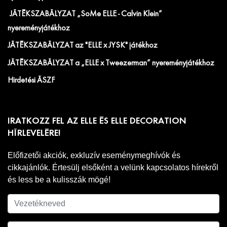
JÁTÉKSZABÁLYZAT „SoMe ELLE - Calvin Klein”
nyereményjátékhoz
JÁTÉKSZABÁLYZAT az "ELLE x JYSK" játékhoz
JÁTÉKSZABÁLYZAT a „ELLE x Tweezerman” nyereményjátékhoz
Hirdetési ÁSZF
IRATKOZZ FEL AZ ELLE ÉS ELLE DECORATION
HÍRLEVELÉRE!
Előfizetői akciók, exkluzív eseménymeghívók és
cikkajánlók. Értesülj elsőként a velünk kapcsolatos hírekről
és less be a kulisszák mögé!