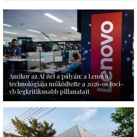
Támogatott tartalom
Amikor az AI ítél a pályán: a Lenovo
technológiája működtette a 2026-os foci-
vb legkritikusabb pillanatait