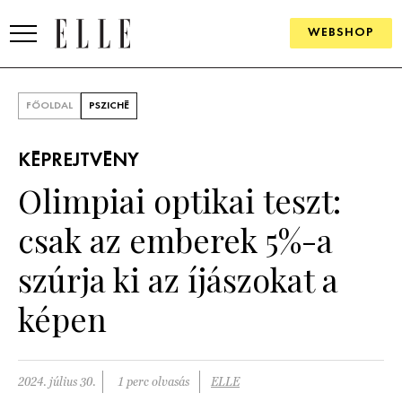
WEBSHOP
DIVAT
FŐOLDAL
PSZICHÉ
ELLE DIGITAL
KÉPREJTVÉNY
GOURMET AWARDS
Olimpiai optikai teszt:
SZÉPSÉG
csak az emberek 5%-a
KULTÚRA
szúrja ki az íjászokat a
PSZICHÉ
képen
ÉLETMÓD
2024. július 30.
1 perc olvasás
ELLE
PÁRKAPCSOLAT