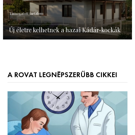
Támogatott tartalom
Új életre kelhetnek a hazai Kádár-kockák
A ROVAT LEGNÉPSZERŰBB CIKKEI