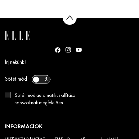
Írj nekünk!
Sötét mód
Sötét mód automatikus állítása
napszaknak megfelelően
INFORMÁCIÓK