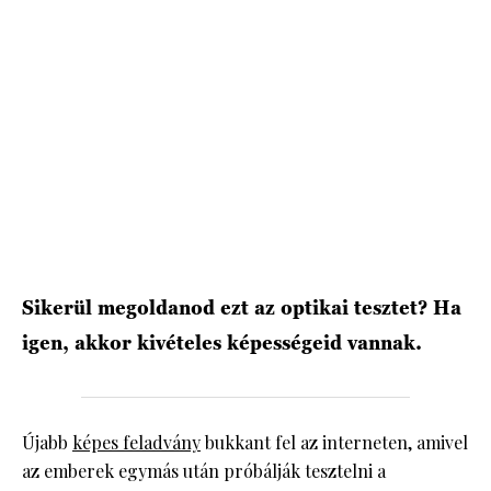
HÍRLEVÉL
Sikerül megoldanod ezt az optikai tesztet? Ha
igen, akkor kivételes képességeid vannak.
Újabb
képes feladvány
bukkant fel az interneten, amivel
az emberek egymás után próbálják tesztelni a