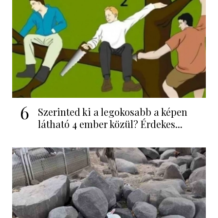
6
Szerinted ki a legokosabb a képen
látható 4 ember közül? Érdekes...