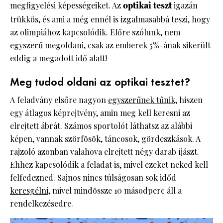
megfigyelési képességeiket. Az
optikai teszt
igazán
trükkös, és ami a még ennél is izgalmasabbá teszi, hogy
az olimpiához kapcsolódik. Előre szólunk, nem
egyszerű megoldani, csak az emberek 5%-ának sikerült
eddig a megadott idő alatt!
Meg tudod oldani az optikai tesztet?
A feladvány elsőre nagyon
egyszerűnek tűnik
, hiszen
egy átlagos képrejtvény, amin meg kell keresni az
elrejtett ábrát. Számos sportolót láthatsz az alábbi
képen, vannak szörfösök, táncosok, gördeszkások. A
rajzoló azonban valahova elrejtett négy darab íjászt.
Ehhez kapcsolódik a feladat is, mivel ezeket neked kell
felfedezned. Sajnos nincs túlságosan sok időd
keresgélni
, mivel mindössze 10 másodperc áll a
rendelkezésedre.