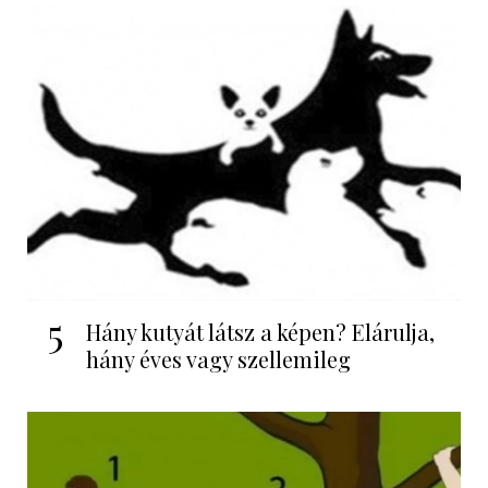
5
Hány kutyát látsz a képen? Elárulja,
hány éves vagy szellemileg