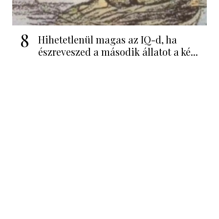
8
Hihetetlenül magas az IQ-d, ha
észreveszed a második állatot a ké...