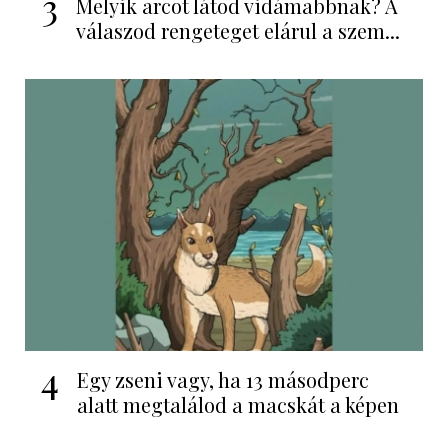
3
Melyik arcot látod vidámabbnak? A
válaszod rengeteget elárul a szem...
4
Egy zseni vagy, ha 13 másodperc
alatt megtalálod a macskát a képen