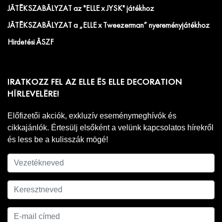
JÁTÉKSZABÁLYZAT az "ELLE x JYSK" játékhoz
JÁTÉKSZABÁLYZAT a „ELLE x Tweezerman” nyereményjátékhoz
Hirdetési ÁSZF
IRATKOZZ FEL AZ ELLE ÉS ELLE DECORATION
HÍRLEVELÉRE!
Előfizetői akciók, exkluzív eseménymeghívók és
cikkajánlók. Értesülj elsőként a velünk kapcsolatos hírekről
és less be a kulisszák mögé!