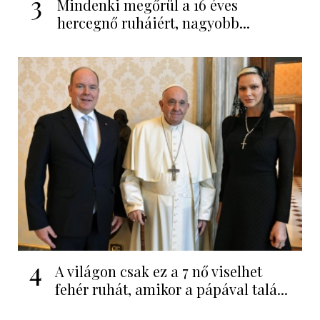
3
Mindenki megőrül a 16 éves
hercegnő ruháiért, nagyobb...
4
A világon csak ez a 7 nő viselhet
fehér ruhát, amikor a pápával talá...