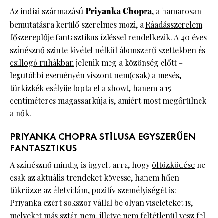
Az indiai származású
Priyanka Chopra
, a hamarosan
bemutatásra kerülő szerelmes mozi, a
Ráadásszerelem
főszereplője
fantasztikus ízléssel rendelkezik. A 40 éves
színésznő szinte kivétel nélkül
álomszerű szettekben
és
csillogó ruhákban
jelenik meg a közönség előtt –
legutóbbi eseményén viszont nem(csak) a mesés,
türkizkék esélyije lopta el a showt, hanem a 15
centiméteres magassarkúja is, amiért most megőrülnek
a nők.
PRIYANKA CHOPRA STÍLUSA EGYSZERŰEN
FANTASZTIKUS
A színésznő mindig is ügyelt arra, hogy
öltözködése
ne
csak az aktuális trendeket kövesse, hanem hűen
tükrözze az életvidám, pozitív személyiségét is:
Priyanka ezért sokszor vállal be olyan viseleteket is,
melyeket más sztár nem, illetve nem feltétlenül vesz fel