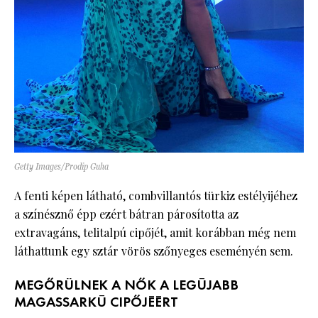
Getty Images/Prodip Guha
A fenti képen látható, combvillantós türkiz estélyijéhez
a színésznő épp ezért bátran párosította az
extravagáns, telitalpú cipőjét, amit korábban még nem
láthattunk egy sztár vörös szőnyeges eseményén sem.
MEGŐRÜLNEK A NŐK A LEGÚJABB
MAGASSARKÚ CIPŐJÉÉRT