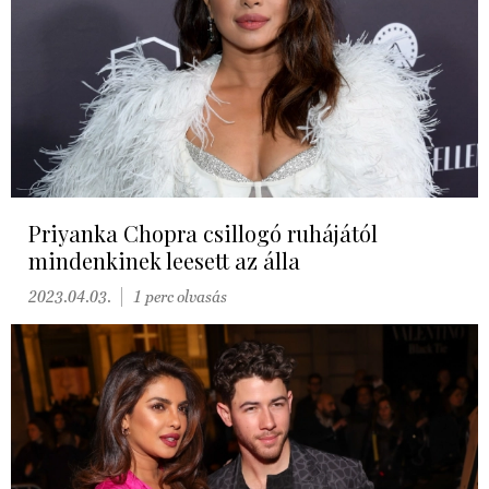
Priyanka Chopra csillogó ruhájától
mindenkinek leesett az álla
2023.04.03.
1 perc olvasás