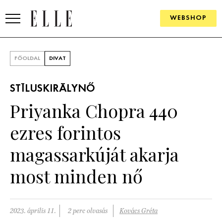
WEBSHOP
DIVAT
FŐOLDAL
DIVAT
ELLE DIGITAL
STÍLUSKIRÁLYNŐ
GOURMET AWARDS
Priyanka Chopra 440
SZÉPSÉG
ezres forintos
KULTÚRA
magassarkúját akarja
PSZICHÉ
most minden nő
ÉLETMÓD
2023. április 11.
2 perc olvasás
Kovács Gréta
PÁRKAPCSOLAT