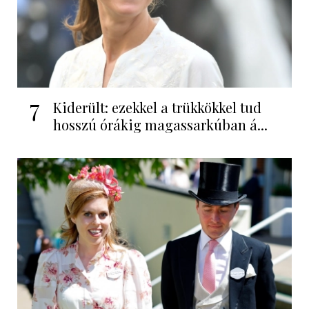
7
Kiderült: ezekkel a trükkökkel tud
hosszú órákig magassarkúban á...