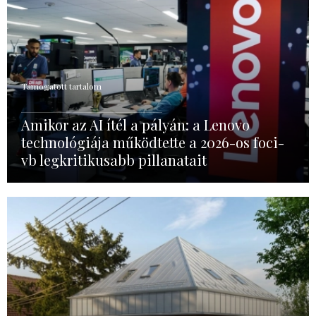
Támogatott tartalom
Amikor az AI ítél a pályán: a Lenovo
technológiája működtette a 2026-os foci-
vb legkritikusabb pillanatait