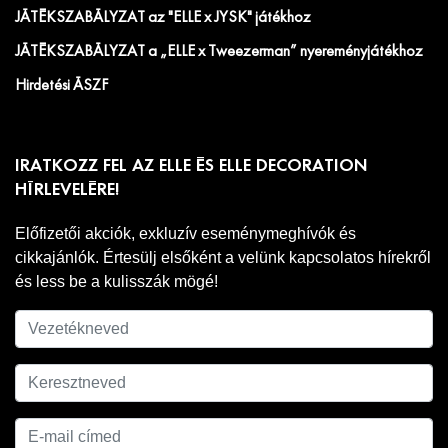
JÁTÉKSZABÁLYZAT az "ELLE x JYSK" játékhoz
JÁTÉKSZABÁLYZAT a „ELLE x Tweezerman” nyereményjátékhoz
Hirdetési ÁSZF
IRATKOZZ FEL AZ ELLE ÉS ELLE DECORATION
HÍRLEVELÉRE!
Előfizetői akciók, exkluzív eseménymeghívók és
cikkajánlók. Értesülj elsőként a velünk kapcsolatos hírekről
és less be a kulisszák mögé!