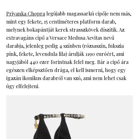
Priyanka Chopra
legújabb magassarkú cipője nem más,
mint egy fekete, 15 centiméteres platform darab,
melynek bokapántját kerek strasszkövek díszítik. Az
extravagáns cipő a Versace Medusa Aevitas nevű
darabja, jelenleg pedig 4 színben (rózsaszín, fukszia
pink, fekete, levendula lila) árulják 1190 euróért, ami
nagyjából 440 ezer forintnak felel meg. Bár a cipő ára
egészen elképsztően drága, el kell ismerni, hogy egy
igazán ikonikus darabról van szó, ami nem lehet csak
úgy elfelejteni.