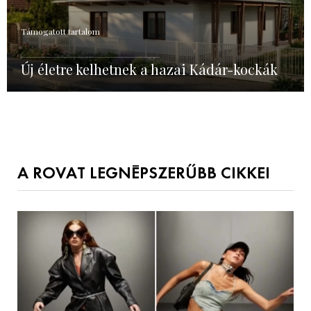
Támogatott tartalom
Új életre kelhetnek a hazai Kádár-kockák
A ROVAT LEGNÉPSZERŰBB CIKKEI