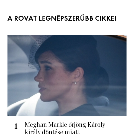
A ROVAT LEGNÉPSZERŰBB CIKKEI
1
Meghan Markle őrjöng Károly
király döntése miatt