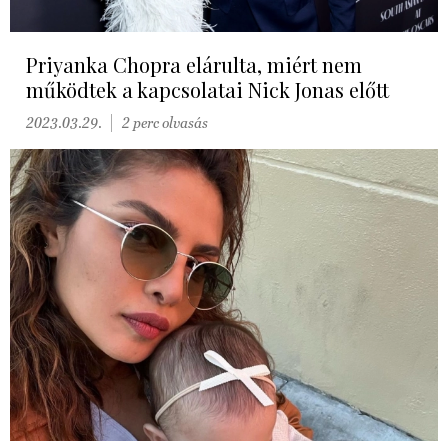
Priyanka Chopra elárulta, miért nem
működtek a kapcsolatai Nick Jonas előtt
2023.03.29.
2 perc olvasás