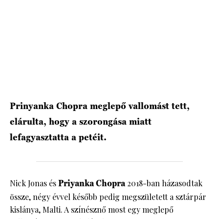
HÍRLEVÉL
Prinyanka Chopra meglepő vallomást tett,
elárulta, hogy a szorongása miatt
lefagyasztatta a petéit.
Nick Jonas és
Priyanka Chopra
2018-ban házasodtak
össze, négy évvel később pedig megszületett a sztárpár
kislánya, Malti. A színésznő most egy meglepő