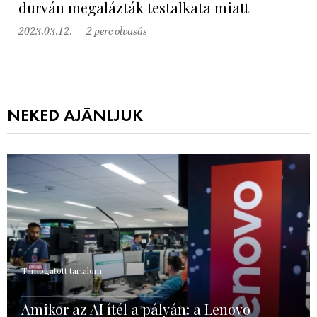
durván megalázták testalkata miatt
2023.03.12.
2 perc olvasás
NEKED AJÁNLJUK
Támogatott tartalom
Amikor az AI ítél a pályán: a Lenovo