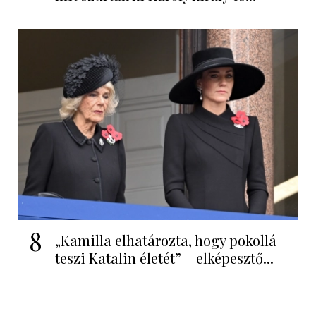
8
„Kamilla elhatározta, hogy pokollá
teszi Katalin életét” – elképesztő...