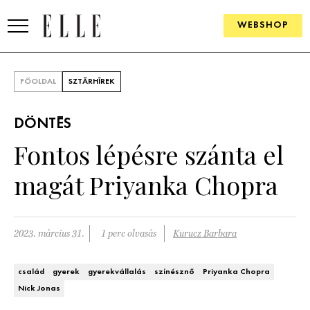
WEBSHOP
DIVAT
FŐOLDAL
SZTÁRHÍREK
ELLE DIGITAL
DÖNTÉS
GOURMET AWARDS
Fontos lépésre szánta el
SZÉPSÉG
magát Priyanka Chopra
KULTÚRA
PSZICHÉ
2023. március 31.
1 perc olvasás
Kurucz Barbara
ÉLETMÓD
család
gyerek
gyerekvállalás
színésznő
Priyanka Chopra
Nick Jonas
PÁRKAPCSOLAT