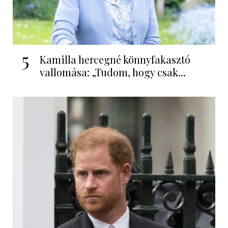
5
Kamilla hercegné könnyfakasztó
vallomása: „Tudom, hogy csak...