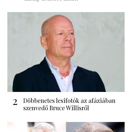
2
Döbbenetes lesifotók az afáziában
szenvedő Bruce Willisről