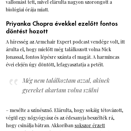
vallomást tett, mivel elárulta nagyon szorongott a
biológiai órája miatt.
Priyanka Chopra évekkel ezelőtt fontos
döntést hozott
A híresség az Armchair Expert podcast vendége volt, itt
árulta el, hogy mielőtt még találkozott volna Nick
Jonassal, fontos lépésre szánta el magát. A harmincas
évei elején úgy döntött, lefagyasztatja a petéit.
Még nem találkoztam azzal, akinek
gyereket akartam volna szülni
– mesélte a színésznő. Elárulta, hogy sokáig tétovázott,
végül egy nőgyógyász és az édesanyja beszélték rá,
hogy csinálja bátran. Akkoriban
sokszor érzett