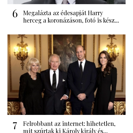
6
Megalázta az édesapját Harry
herceg a koronázáson, fotó is kész...
7
Felrobbant az internet: hihetetlen,
mit szúrtak ki Károly király és...