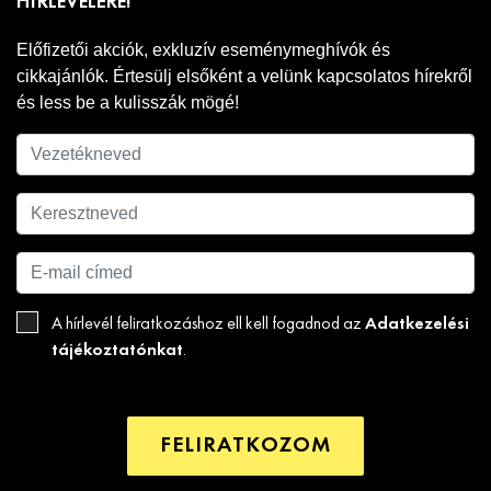
HÍRLEVELÉRE!
Előfizetői akciók, exkluzív eseménymeghívók és
cikkajánlók. Értesülj elsőként a velünk kapcsolatos hírekről
és less be a kulisszák mögé!
Adatkezelési
A hírlevél feliratkozáshoz ell kell fogadnod az
tájékoztatónkat
.
FELIRATKOZOM