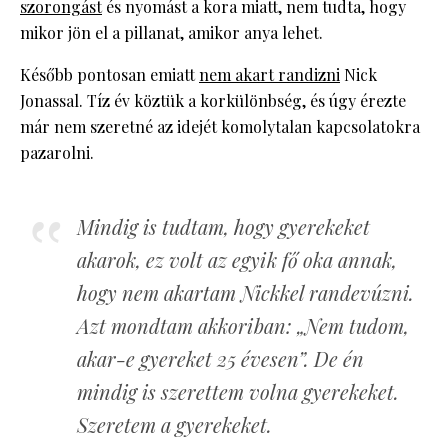
szorongást
és nyomást a kora miatt, nem tudta, hogy
mikor jön el a pillanat, amikor anya lehet.
Később pontosan emiatt
nem akart randizni
Nick
Jonassal. Tíz év köztük a korkülönbség, és úgy érezte
már nem szeretné az idejét komolytalan kapcsolatokra
pazarolni.
Mindig is tudtam, hogy gyerekeket
akarok, ez volt az egyik fő oka annak,
hogy nem akartam Nickkel randevúzni.
Azt mondtam akkoriban: „Nem tudom,
akar-e gyereket 25 évesen”. De én
mindig is szerettem volna gyerekeket.
Szeretem a gyerekeket.