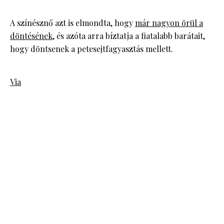
A színésznő azt is elmondta, hogy
már nagyon örül a
döntésének
, és azóta arra bíztatja a fiatalabb barátait,
hogy döntsenek a petesejtfagyasztás mellett.
Via