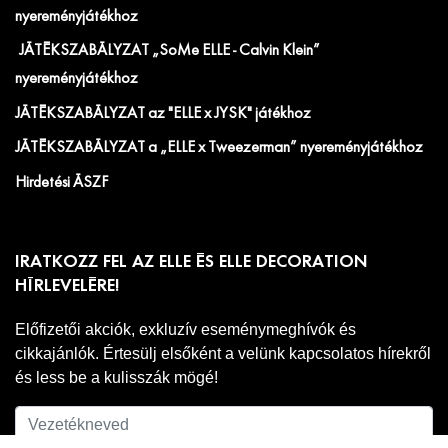
nyereményjátékhoz
JÁTÉKSZABÁLYZAT „SoMe ELLE - Calvin Klein”
nyereményjátékhoz
JÁTÉKSZABÁLYZAT az "ELLE x JYSK" játékhoz
JÁTÉKSZABÁLYZAT a „ELLE x Tweezerman” nyereményjátékhoz
Hirdetési ÁSZF
IRATKOZZ FEL AZ ELLE ÉS ELLE DECORATION
HÍRLEVELÉRE!
Előfizetői akciók, exkluzív eseménymeghívók és
cikkajánlók. Értesülj elsőként a velünk kapcsolatos hírekről
és less be a kulisszák mögé!