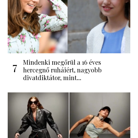
Mindenki megőrül a 16 éves
7
hercegnő ruháiért, nagyobb
divatdiktátor, mint...