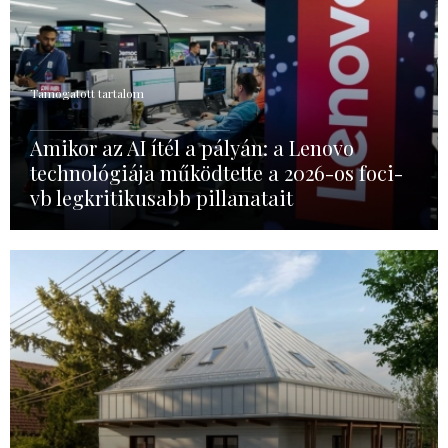
Támogatott tartalom
Amikor az AI ítél a pályán: a Lenovo
technológiája működtette a 2026-os foci-
vb legkritikusabb pillanatait