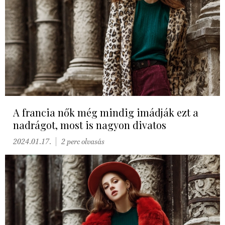
A francia nők még mindig imádják ezt a
nadrágot, most is nagyon divatos
2024.01.17.
2 perc olvasás