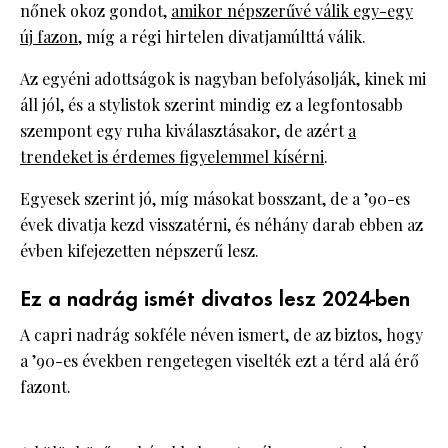
nőnek okoz gondot,
amikor népszerűvé válik egy-egy
új fazon
, míg a régi hirtelen divatjamúlttá válik.
Az egyéni adottságok is nagyban befolyásolják, kinek mi
áll jól, és a stylistok szerint mindig ez a legfontosabb
szempont egy ruha kiválasztásakor, de azért
a
trendeket is érdemes figyelemmel kísérni
.
Egyesek szerint jó, míg másokat bosszant, de a ’90-es
évek divatja kezd visszatérni, és néhány darab ebben az
évben kifejezetten népszerű lesz.
Ez a nadrág ismét divatos lesz 2024-ben
A capri nadrág sokféle néven ismert, de az biztos, hogy
a ’90-es években rengetegen viselték ezt a térd alá érő
fazont.