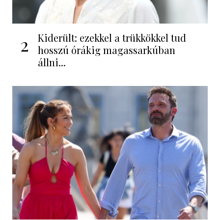
Kiderült: ezekkel a trükkökkel tud
2
hosszú órákig magassarkúban
állni...