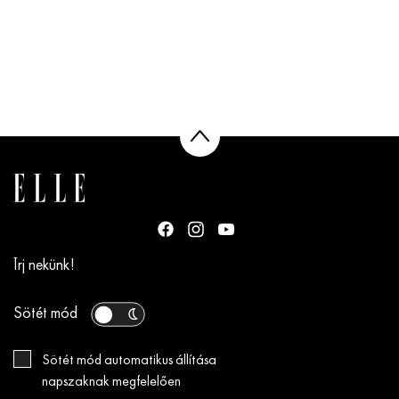
Írj nekünk!
Sötét mód
Sötét mód automatikus állítása
napszaknak megfelelően