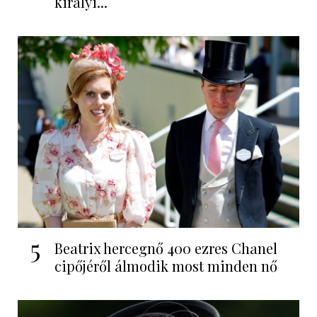
királyi...
5
Beatrix hercegnő 400 ezres Chanel
cipőjéről álmodik most minden nő