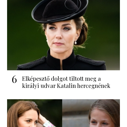
6
Elképesztő dolgot tiltott meg a
királyi udvar Katalin hercegnének