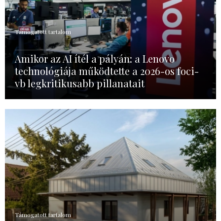
Támogatott tartalom
Amikor az AI ítél a pályán: a Lenovo
technológiája működtette a 2026-os foci-
vb legkritikusabb pillanatait
Támogatott tartalom