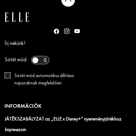
Írj nekünk!
Sötét mód
Sötét mód automatikus állítása
napszaknak megfelelően
INFORMÁCIÓK
JÁTÉKSZABÁLYZAT az „ELLE x Disney+” nyereményjátékhoz
Impresszum