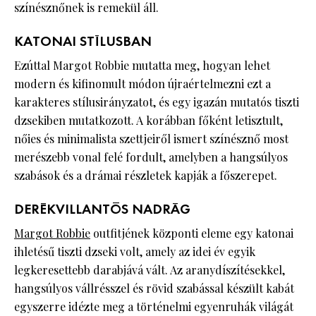
színésznőnek is remekül áll.
KATONAI STÍLUSBAN
Ezúttal Margot Robbie mutatta meg, hogyan lehet
modern és kifinomult módon újraértelmezni ezt a
karakteres stílusirányzatot, és egy igazán mutatós tiszti
dzsekiben mutatkozott. A korábban főként letisztult,
nőies és minimalista szettjeiről ismert színésznő most
merészebb vonal felé fordult, amelyben a hangsúlyos
szabások és a drámai részletek kapják a főszerepet.
DERÉKVILLANTÓS NADRÁG
Margot Robbie
outfitjének központi eleme egy katonai
ihletésű tiszti dzseki volt, amely az idei év egyik
legkeresettebb darabjává vált. Az aranydíszítésekkel,
hangsúlyos vállrésszel és rövid szabással készült kabát
egyszerre idézte meg a történelmi egyenruhák világát