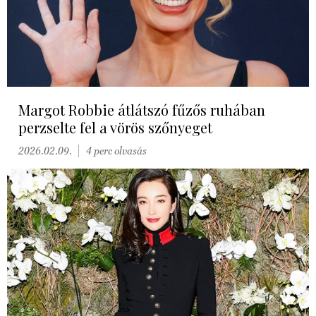
Margot Robbie átlátszó fűzős ruhában
perzselte fel a vörös szőnyeget
2026.02.09.
4 perc olvasás