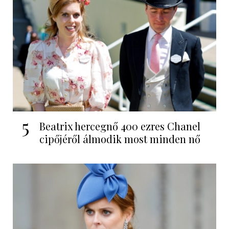
5
Beatrix hercegnő 400 ezres Chanel
cipőjéről álmodik most minden nő