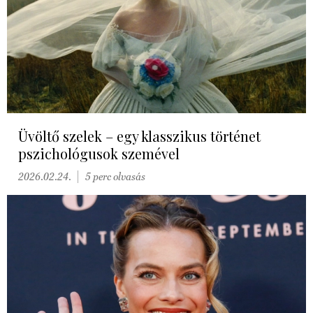
Üvöltő szelek – egy klasszikus történet
pszichológusok szemével
2026.02.24.
5 perc olvasás