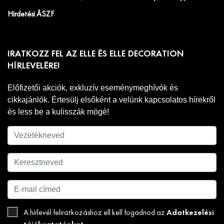
Hirdetési ÁSZF
IRATKOZZ FEL AZ ELLE ÉS ELLE DECORATION
HÍRLEVELÉRE!
Előfizetői akciók, exkluzív eseménymeghívók és
cikkajánlók. Értesülj elsőként a velünk kapcsolatos hírekről
és less be a kulisszák mögé!
Adatkezelési
A hírlevél feliratkozáshoz ell kell fogadnod az