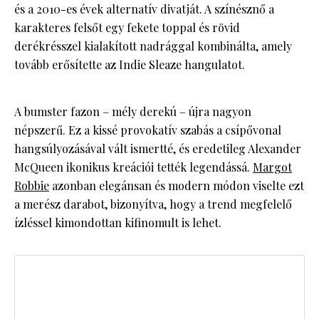
és a 2010-es évek alternatív divatját. A színésznő a
karakteres felsőt egy fekete toppal és rövid
derékrésszel kialakított nadrággal kombinálta, amely
tovább erősítette az Indie Sleaze hangulatot.
A bumster fazon – mély derekú – újra nagyon
népszerű. Ez a kissé provokatív szabás a csípővonal
hangsúlyozásával vált ismertté, és eredetileg Alexander
McQueen ikonikus kreációi tették legendássá.
Margot
Robbie
azonban elegánsan és modern módon viselte ezt
a merész darabot, bizonyítva, hogy a trend megfelelő
ízléssel kimondottan kifinomult is lehet.