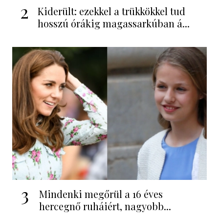
2
Kiderült: ezekkel a trükkökkel tud
hosszú órákig magassarkúban á...
3
Mindenki megőrül a 16 éves
hercegnő ruháiért, nagyobb...