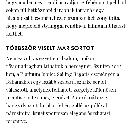
hogy modern és trendi maradjon. A fehér sort például
sokan túl hétköznapi darabnak tartanák egy
hivatalosabb eseményhez, ő azonban bebizonyította,
hogy megfelelő stylinggal rendkívül kifinomult hatást
kelthet.
TÖBBSZÖR VISELT MÁR SORTOT
Nem ez volt az egyetlen alkalom, amikor
rövidnadrágban láthattuk a hercegnét. Szintén 2022-
ben, a Platinum Jubilee Sailing Regatta eseményén a
Bahamákon egy lazább szabású, szürke
sortot
választott, amelynek felhajtott szegélye különösen
trendivé tette a megjelenését. A deréknál övvel
hangsúlyozott darabot fehér, galléros pólóval
párosította, ismét sportosan elegáns összhatást
teremtve.