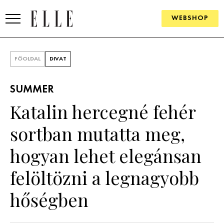
WEBSHOP
DIVAT
FŐOLDAL
DIVAT
ELLE DIGITAL
SUMMER
GOURMET AWARDS
Katalin hercegné fehér
SZÉPSÉG
sortban mutatta meg,
KULTÚRA
hogyan lehet elegánsan
PSZICHÉ
felöltözni a legnagyobb
hőségben
ÉLETMÓD
PÁRKAPCSOLAT