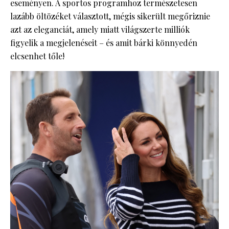
eseményen. A sportos programhoz természetesen
lazább öltözéket választott, mégis sikerült megőriznie
azt az eleganciát, amely miatt világszerte milliók
figyelik a megjelenéseit – és amit bárki könnyedén
elcsenhet tőle!