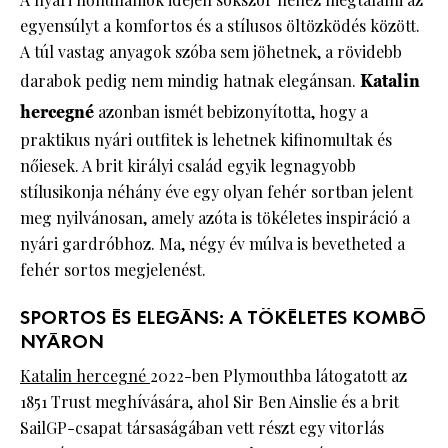
egyensúlyt a komfortos és a stílusos öltözködés között.
A túl vastag anyagok szóba sem jöhetnek, a rövidebb
darabok pedig nem mindig hatnak elegánsan.
Katalin
hercegné
azonban ismét bebizonyította, hogy a
praktikus nyári outfitek is lehetnek kifinomultak és
nőiesek. A brit királyi család egyik legnagyobb
stílusikonja néhány éve egy olyan fehér sortban jelent
meg nyilvánosan, amely azóta is tökéletes inspiráció a
nyári gardróbhoz. Ma, négy év múlva is bevetheted a
fehér sortos megjelenést.
SPORTOS ÉS ELEGÁNS: A TÖKÉLETES KOMBÓ
NYÁRON
Katalin hercegné
2022-ben Plymouthba látogatott az
1851 Trust meghívására, ahol Sir Ben Ainslie és a brit
SailGP-csapat társaságában vett részt egy vitorlás