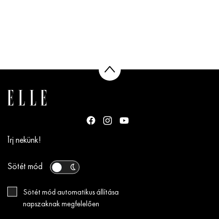
Írj nekünk!
Sötét mód
Sötét mód automatikus állítása
napszaknak megfelelően