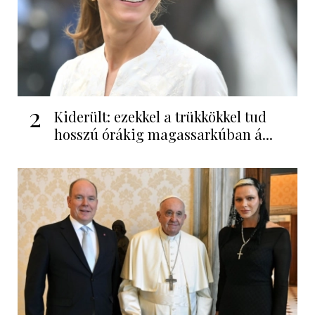
2
Kiderült: ezekkel a trükkökkel tud
hosszú órákig magassarkúban á...