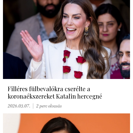
Filléres fülbevalókra cserélte a
koronaékszereket Katalin hercegné
2026.03.07.
2 perc olvasás