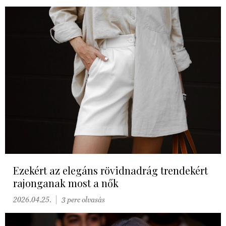
Ezekért az elegáns rövidnadrág trendekért
rajonganak most a nők
2026.04.25.
3 perc olvasás