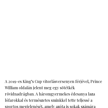
A 2019-es King’s Cup vitorlásversenyen férjével, Prince
William oldalán jelent meg egy sötétkék
rövidnadrágban. A háromgyermekes édesanya laza
lófarokkal és természetes sminkkel tette teljessé a
sportos megjelenését, amely azóta is sokak számára