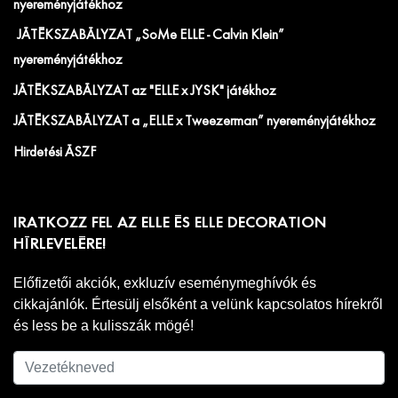
nyereményjátékhoz
JÁTÉKSZABÁLYZAT „SoMe ELLE - Calvin Klein”
nyereményjátékhoz
JÁTÉKSZABÁLYZAT az "ELLE x JYSK" játékhoz
JÁTÉKSZABÁLYZAT a „ELLE x Tweezerman” nyereményjátékhoz
Hirdetési ÁSZF
IRATKOZZ FEL AZ ELLE ÉS ELLE DECORATION
HÍRLEVELÉRE!
Előfizetői akciók, exkluzív eseménymeghívók és
cikkajánlók. Értesülj elsőként a velünk kapcsolatos hírekről
és less be a kulisszák mögé!