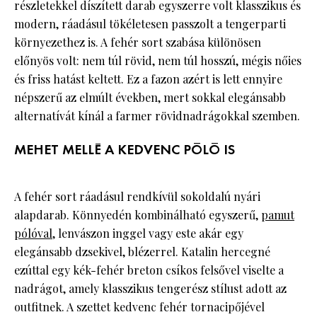
részletekkel díszített darab egyszerre volt klasszikus és
modern, ráadásul tökéletesen passzolt a tengerparti
környezethez is. A fehér sort szabása különösen
előnyös volt: nem túl rövid, nem túl hosszú, mégis nőies
és friss hatást keltett. Ez a fazon azért is lett ennyire
népszerű az elmúlt években, mert sokkal elegánsabb
alternatívát kínál a farmer rövidnadrágokkal szemben.
MEHET MELLÉ A KEDVENC PÓLÓ IS
A fehér sort ráadásul rendkívül sokoldalú nyári
alapdarab. Könnyedén kombinálható egyszerű,
pamut
pólóval
, lenvászon inggel vagy este akár egy
elegánsabb dzsekivel, blézerrel. Katalin hercegné
ezúttal egy kék-fehér breton csíkos felsővel viselte a
nadrágot, amely klasszikus tengerész stílust adott az
outfitnek. A szettet kedvenc fehér tornacipőjével