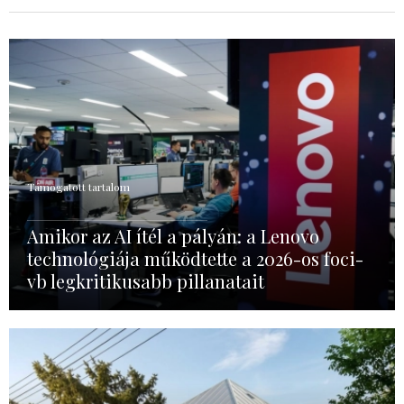
Támogatott tartalom
Amikor az AI ítél a pályán: a Lenovo
technológiája működtette a 2026-os foci-
vb legkritikusabb pillanatait