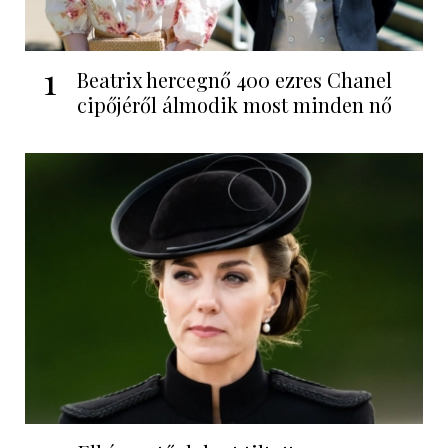
1
Beatrix hercegnő 400 ezres Chanel
cipőjéről álmodik most minden nő