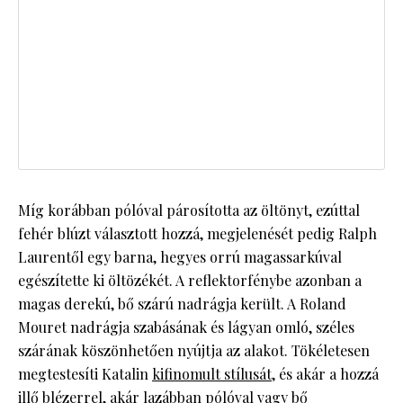
Míg korábban pólóval párosította az öltönyt, ezúttal
fehér blúzt választott hozzá, megjelenését pedig Ralph
Laurentől egy barna, hegyes orrú magassarkúval
egészítette ki öltözékét. A reflektorfénybe azonban a
magas derekú, bő szárú nadrágja került. A Roland
Mouret nadrágja szabásának és lágyan omló, széles
szárának köszönhetően nyújtja az alakot. Tökéletesen
megtestesíti Katalin
kifinomult stílusát
, és akár a hozzá
illő
blézerrel,
akár lazábban pólóval vagy bő