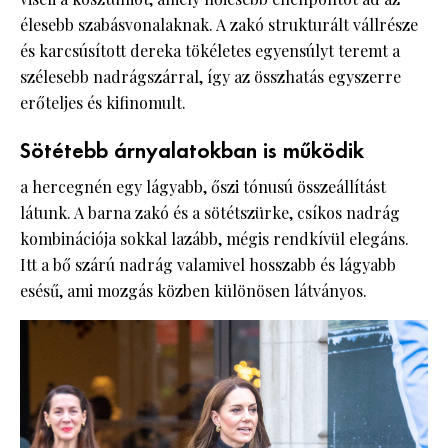
élesebb szabásvonalaknak. A zakó strukturált vállrésze
és karcsúsított dereka tökéletes egyensúlyt teremt a
szélesebb nadrágszárral, így az összhatás egyszerre
erőteljes és kifinomult.
Sötétebb árnyalatokban is működik
a hercegnén egy lágyabb, őszi tónusú összeállítást
látunk. A barna zakó és a sötétszürke, csíkos nadrág
kombinációja sokkal lazább, mégis rendkívül elegáns.
Itt a bő szárú nadrág valamivel hosszabb és lágyabb
esésű, ami mozgás közben különösen látványos.