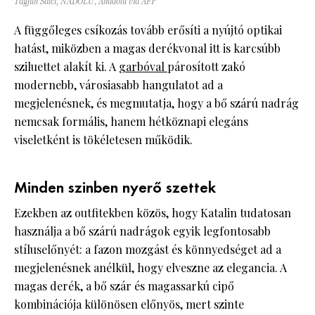
Tayfun Salci, NADOLU, Anadolu via AFP
A függőleges csíkozás tovább erősíti a nyújtó optikai
hatást, miközben a magas derékvonal itt is karcsúbb
sziluettet alakít ki. A
garbóval
párosított zakó
modernebb, városiasabb hangulatot ad a
megjelenésnek, és megmutatja, hogy a bő szárú nadrág
nemcsak formális, hanem hétköznapi elegáns
viseletként is tökéletesen működik.
Minden szinben nyerő szettek
Ezekben az outfitekben közös, hogy Katalin tudatosan
használja a bő szárú nadrágok egyik legfontosabb
stíluselőnyét: a fazon mozgást és könnyedséget ad a
megjelenésnek anélkül, hogy elveszne az elegancia. A
magas derék, a bő szár és magassarkú cipő
kombinációja különösen előnyös, mert szinte