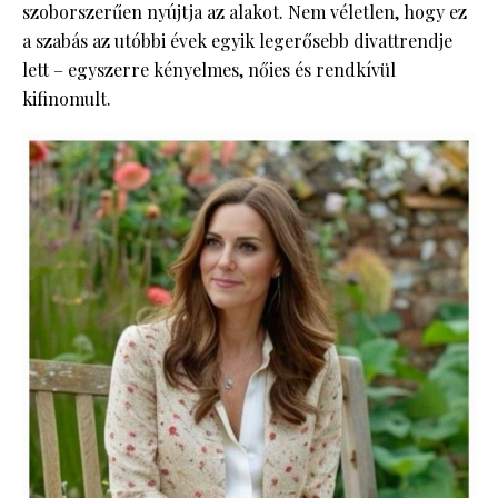
szoborszerűen nyújtja az alakot. Nem véletlen, hogy ez
a szabás az utóbbi évek egyik legerősebb divattrendje
lett – egyszerre kényelmes, nőies és rendkívül
kifinomult.