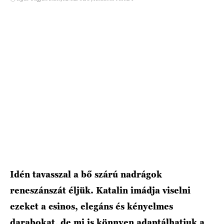
HÍRLEVÉL
Idén tavasszal a bő szárú nadrágok
reneszánszát éljük. Katalin imádja viselni
ezeket a csinos, elegáns és kényelmes
darabokat, de mi is könnyen adaptálhatjuk a