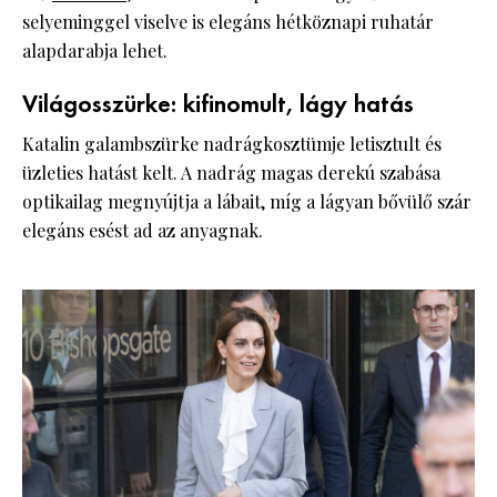
selyeminggel viselve is elegáns hétköznapi ruhatár
alapdarabja lehet.
Világosszürke: kifinomult, lágy hatás
Katalin galambszürke nadrágkosztümje letisztult és
üzleties hatást kelt. A nadrág magas derekú szabása
optikailag megnyújtja a lábait, míg a lágyan bővülő szár
elegáns esést ad az anyagnak.