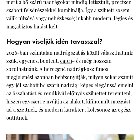
mert a bő szárú nadrágokat mindig letisztult, precízen
szabott felsőrészekkel kombinálja. Így a sziluett sosem
válik túlzóvá vagy nehézkessé; inkább modern, légies és
magabiztos hatást kelt.
Hogyan viseljük idén tavasszal?
2026-ban számtalan nadrágszabás közül választhatunk:
szűk, egyenes, bootcut,
capri
– és még hosszan
sorolhatnánk. A hercegné nadrágkosztümös
megjelenési azonban bebizonyítják, milyen sokat számít
egy jól szabott bő szárú nadrág: képes elegánssá emelni
az összhatást és rendkívül előnyös sziluettet teremteni,
hiszen egyszerre nyújtja az alakot, kifinomult mozgást
ad a szettnek, és modern karaktert kölcsönöz az egész
outfitnek.