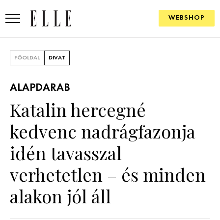
WEBSHOP
DIVAT
FŐOLDAL
DIVAT
ELLE DIGITAL
ALAPDARAB
GOURMET AWARDS
Katalin hercegné
SZÉPSÉG
kedvenc nadrágfazonja
KULTÚRA
idén tavasszal
PSZICHÉ
verhetetlen – és minden
alakon jól áll
ÉLETMÓD
PÁRKAPCSOLAT