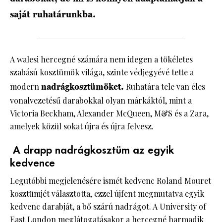
saját ruhatárunkba.
A walesi hercegné számára nem idegen a tökéletes
szabású kosztümök világa, szinte védjegyévé tette a
modern
nadrágkosztümöket.
Ruhatára tele van éles
vonalvezetésű darabokkal olyan márkáktól, mint a
Victoria Beckham, Alexander McQueen, M&S és a Zara,
amelyek közül sokat újra és újra felvesz.
A drapp nadrágkosztüm az egyik
kedvence
Legutóbbi megjelenésére ismét kedvenc Roland Mouret
kosztümjét választotta, ezzel újfent megmutatva egyik
kedvenc darabját, a bő szárú nadrágot. A University of
East London meglátogatásakor a hercegné harmadik