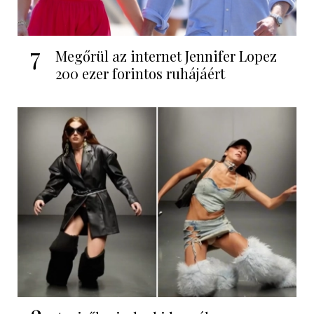
7
Megőrül az internet Jennifer Lopez
200 ezer forintos ruhájáért