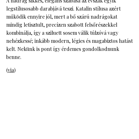
A nadrág sikkes, elegáns szabása az évszak egyik
legstílusosabb darabjává teszi. Katalin stílusa azért
működik ennyire jól, mert a bő szárú nadrágokat
mindig letisztult, precízen szabott felsőrészekkel
kombinálja, így a sziluett sosem válik túlzóvá vagy
nehézkessé; inkább modern, légies és magabiztos hatást
kelt. Nekünk is pont így érdemes gondolkodnunk
benne.
(
via
)