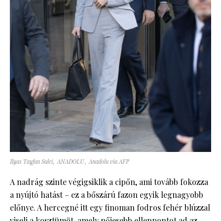
Ilyas Tayfun Salci, ANADOLU, Anadolu via AFP
A nadrág szinte végigsiklik a cipőn, ami tovább fokozza
a nyújtó hatást – ez a bőszárú fazon egyik legnagyobb
előnye. A hercegné itt egy finoman fodros fehér blúzzal
viseli a kosztümöt, amely nőiesebb ellenpontot ad az