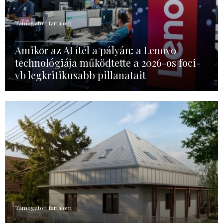
Támogatott tartalom
Amikor az AI ítél a pályán: a Lenovo
technológiája működtette a 2026-os foci-
vb legkritikusabb pillanatait
Támogatott tartalom