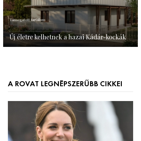
Támogatott tartalom
Új életre kelhetnek a hazai Kádár-kockák
A ROVAT LEGNÉPSZERŰBB CIKKEI