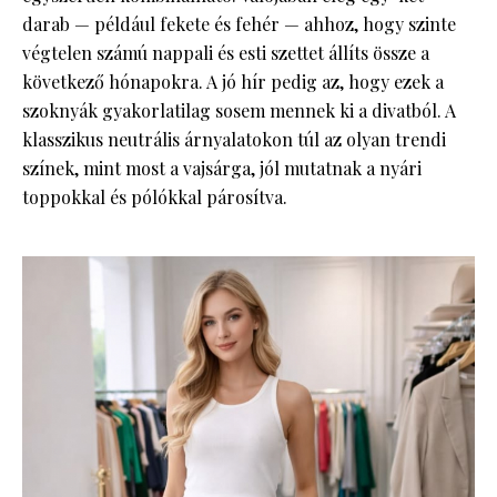
darab — például fekete és fehér — ahhoz, hogy szinte
végtelen számú nappali és esti szettet állíts össze a
következő hónapokra. A jó hír pedig az, hogy ezek a
szoknyák gyakorlatilag sosem mennek ki a divatból. A
klasszikus neutrális árnyalatokon túl az olyan trendi
színek, mint most a vajsárga, jól mutatnak a nyári
toppokkal és pólókkal párosítva.