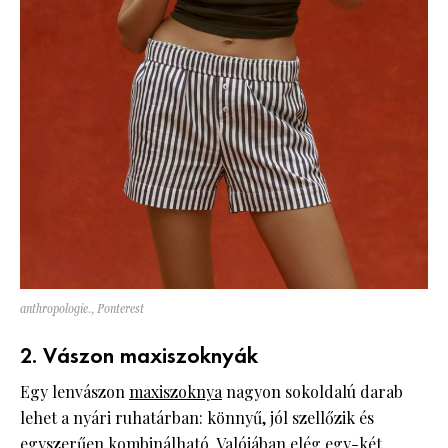
anthropologie., Ponterest
2. Vászon maxiszoknyák
Egy lenvászon
maxiszoknya
nagyon sokoldalú darab
lehet a nyári ruhatárban: könnyű, jól szellőzik és
egyszerűen kombinálható. Valójában elég egy-két