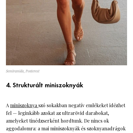
Semiramida, Ponterest
4. Strukturált miniszoknyák
A
miniszoknya
szó sokakban negatív emlékeket idézhet
fel — leginkább azokat az ultrarövid darabokat,
amelyeket tinédzserként hordtunk. De nincs ok
aggodalomra: a mai miniszoknyák és szoknyanadrágok