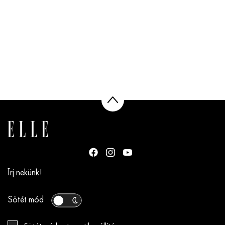
Írj nekünk!
Sötét mód