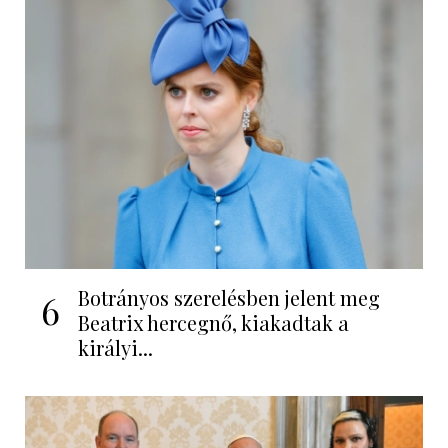
Botrányos szerelésben jelent meg
6
Beatrix hercegnő, kiakadtak a
királyi...