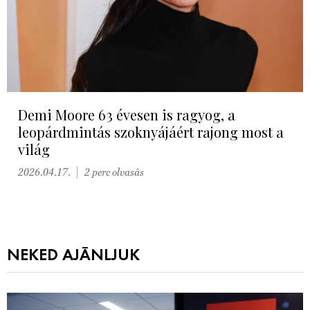
Demi Moore 63 évesen is ragyog, a
leopárdmintás szoknyájáért rajong most a
világ
2026.04.17.
2 perc olvasás
NEKED AJÁNLJUK