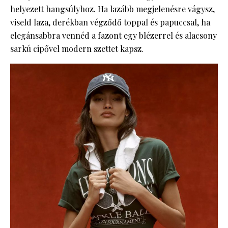
helyezett hangsúlyhoz. Ha lazább megjelenésre vágysz,
viseld laza, derékban végződő toppal és papuccsal, ha
elegánsabbra vennéd a fazont egy blézerrel és alacsony
sarkú cipővel modern szettet kapsz.