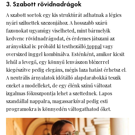
3. Szabott rövidnadrágok
A szabott sortok egy kis struktúrát adhatnak a légies
nyári sziluettek szezonjához. A hosszabb szárú
fazonokat ugyanúgy viselheted, mint bármelyik
kedvenc rövidnadrágodat, és érdemes játszani az
arányokkal is: próbáld ki testhezálló
toppal
vagy
oversized inggel kombinálva. Esténként, amikor kicsit
lehűl a levegő, egy könnyű lenvászon blézerrel
kiegészítve pedig elegáns, mégis laza hatást érhetsz el.
A neutrális árnyalatok időtálló alapdarabokká teszik
ezeket a modelleket, de egy élénk színű változat
izgalmas fókuszpontja lehet a szettednek. Lapos
szandállal nappalra, magassarkúval pedig esti
programokra is könnyedén váltogathatod őket.