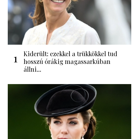
Kiderült: ezekkel a trükkökkel tud
1
hosszú órákig magassarkúban
állni...