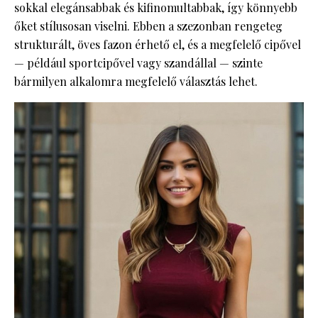
sokkal elegánsabbak és kifinomultabbak, így könnyebb
őket stílusosan viselni. Ebben a szezonban rengeteg
strukturált, öves fazon érhető el, és a megfelelő cipővel
— például sportcipővel vagy szandállal — szinte
bármilyen alkalomra megfelelő választás lehet.