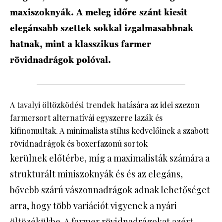
maxiszoknyák. A meleg időre szánt kicsit
elegánsabb szettek sokkal izgalmasabbnak
hatnak, mint a klasszikus farmer
rövidnadrágok polóval.
A tavalyi öltözködési trendek hatására az idei szezon
farmersort alternatívái egyszerre lazák és
kifinomultak. A minimalista stílus kedvelőinek a szabott
rövidnadrágok és boxerfazonú sortok
kerülnek előtérbe, míg a maximalisták számára a
strukturált miniszoknyák és és az elegáns,
bővebb szárú vászonnadrágok adnak lehetőséget
arra, hogy több variációt vigyenek a nyári
öltözékükbe. A farmer rövidnadrágokat azért