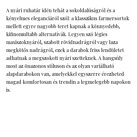
A nyári ruhatár idén tehát a sokoldalúságról és a
kényelmes eleganciáról szól: a klasszikus farmersortok
mellett egyre nagyobb teret kapnak a könnyedebb,
kifinomultabb alternatívák. Legyen szó légies
maxiszoknyáról, szabott rövidnadrágról vagy laza
megkötős nadrágról, ezek a darabok friss lendületet
adhatnak a megszokott nyári szetteknek. A hangsúly
most az önazonos stíluson és az olyan variálható
alapdarabokon van, amelyekkel egyszerre érezheted
magad komfortosan és trendin a legmelegebb napokon
is.