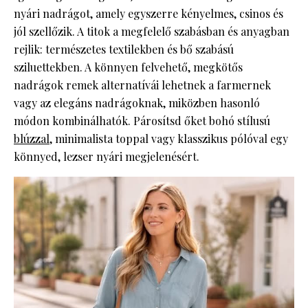
nyári nadrágot, amely egyszerre kényelmes, csinos és
jól szellőzik. A titok a megfelelő szabásban és anyagban
rejlik: természetes textilekben és bő szabású
sziluettekben. A könnyen felvehető, megkötős
nadrágok remek alternatívái lehetnek a farmernek
vagy az elegáns nadrágoknak, miközben hasonló
módon kombinálhatók. Párosítsd őket bohó stílusú
blúzzal,
minimalista toppal vagy klasszikus pólóval egy
könnyed, lezser nyári megjelenésért.