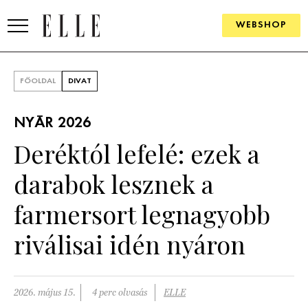
WEBSHOP
DIVAT
FŐOLDAL
DIVAT
ELLE DIGITAL
NYÁR 2026
GOURMET AWARDS
Deréktól lefelé: ezek a
SZÉPSÉG
darabok lesznek a
KULTÚRA
farmersort legnagyobb
PSZICHÉ
riválisai idén nyáron
ÉLETMÓD
2026. május 15.
4 perc olvasás
ELLE
PÁRKAPCSOLAT