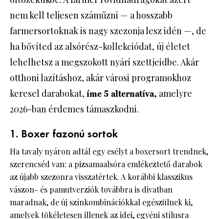
nem kell teljesen száműzni — a hosszabb
farmersortoknak is nagy szezonja lesz idén —, de
ha bővíted az alsórész-kollekciódat, új életet
lehelhetsz a megszokott nyári szettjeidbe. Akár
otthoni lazításhoz, akár városi programokhoz
keresel darabokat,
amelyre
íme 5 alternatíva,
2026-ban érdemes támaszkodni.
1. Boxer fazonú sortok
Ha tavaly nyáron adtál egy esélyt a boxersort trendnek,
szerencséd van: a pizsamaalsóra emlékeztető darabok
az újabb szezonra visszatértek. A korábbi klasszikus
vászon- és pamutverziók továbbra is divatban
maradnak, de új színkombinációkkal egészülnek ki,
amelyek tökéletesen illenek az idei, egyéni stílusra