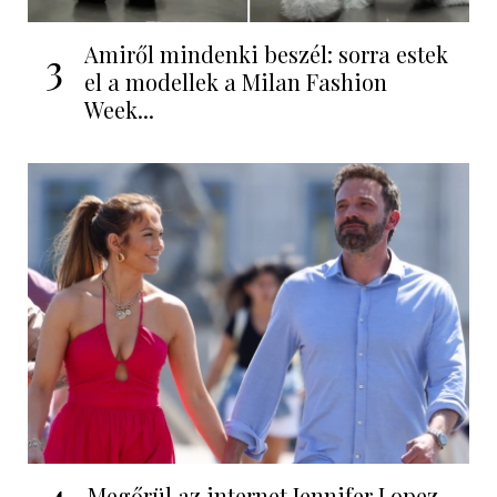
Amiről mindenki beszél: sorra estek
3
el a modellek a Milan Fashion
Week...
4
Megőrül az internet Jennifer Lopez