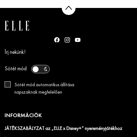
Írj nekünk!
Sötét mód
Sötét mód automatikus állítása
napszaknak megfelelően
INFORMÁCIÓK
JÁTÉKSZABÁLYZAT az „ELLE x Disney+” nyereményjátékhoz