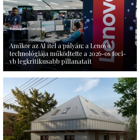
Támogatott tartalom
Amikor az AI ítél a pályán: a Lenovo
technológiája működtette a 2026-os foci-
vb legkritikusabb pillanatait