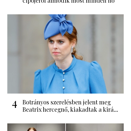
cipőjéről álmodik most minden nő
4
Botrányos szerelésben jelent meg
Beatrix hercegnő, kiakadtak a kirá...