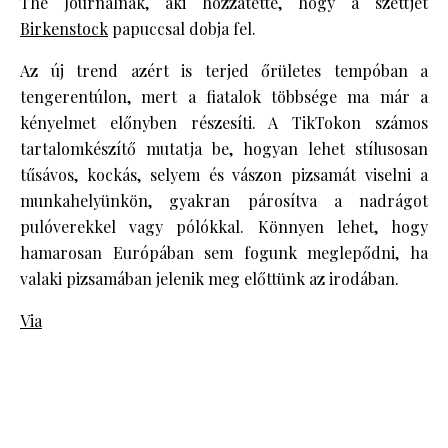
The Journalnak, aki hozzátette, hogy a szettjét
Birkenstock
papuccsal dobja fel.
Az új trend azért is terjed őrületes tempóban a
tengerentúlon, mert a fiatalok többsége ma már a
kényelmet előnyben részesíti. A TikTokon számos
tartalomkészítő mutatja be, hogyan lehet stílusosan
tűsávos, kockás, selyem és vászon pizsamát viselni a
munkahelyünkön, gyakran párosítva a nadrágot
pulóverekkel vagy pólókkal. Könnyen lehet, hogy
hamarosan Európában sem fogunk meglepődni, ha
valaki pizsamában jelenik meg előttünk az irodában.
Via