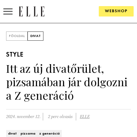
WEBSHOP
DIVAT
FŐOLDAL
DIVAT
ELLE DIGITAL
STYLE
GOURMET AWARDS
Itt az új divatőrület,
SZÉPSÉG
pizsamában jár dolgozni
KULTÚRA
a Z generáció
PSZICHÉ
2024. november 12.
2 perc olvasás
ELLE
ÉLETMÓD
PÁRKAPCSOLAT
divat
pizsama
z generáció