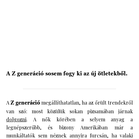
HÍRLEVÉL
A Z generáció sosem fogy ki az új ötletekből.
A
Z generáció
megállíthatatlan, ha az őrült trendekről
van szó: most közülük sokan pizsamában járnak
dolgozni
. A nők körében a selyem anyag a
legnépszerűbb, és bizony Amerikában már a
munkáltatók sem néznek annyira furcsán, ha valaki