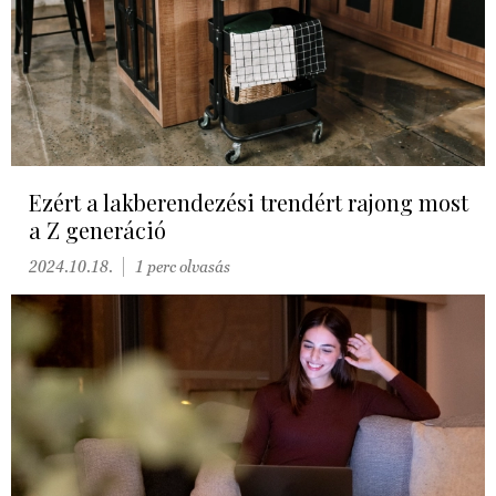
Ezért a lakberendezési trendért rajong most
a Z generáció
2024.10.18.
1 perc olvasás