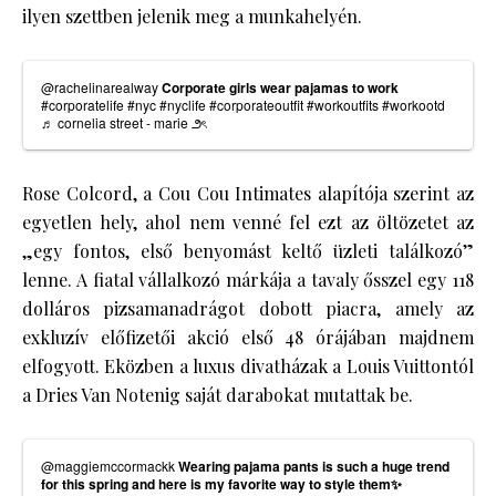
ilyen szettben jelenik meg a munkahelyén.
@rachelinarealway
Corporate girls wear pajamas to work
#corporatelife
#nyc
#nyclife
#corporateoutfit
#workoutfits
#workootd
♬ cornelia street - marie ౨ৎ
Rose Colcord, a Cou Cou Intimates alapítója szerint az
egyetlen hely, ahol nem venné fel ezt az öltözetet az
„egy fontos, első benyomást keltő üzleti találkozó”
lenne. A fiatal vállalkozó márkája a tavaly ősszel egy 118
dolláros pizsamanadrágot dobott piacra, amely az
exkluzív előfizetői akció első 48 órájában majdnem
elfogyott. Eközben a luxus divatházak a Louis Vuittontól
a Dries Van Notenig saját darabokat mutattak be.
@maggiemccormackk
Wearing pajama pants is such a huge trend
for this spring and here is my favorite way to style them✨