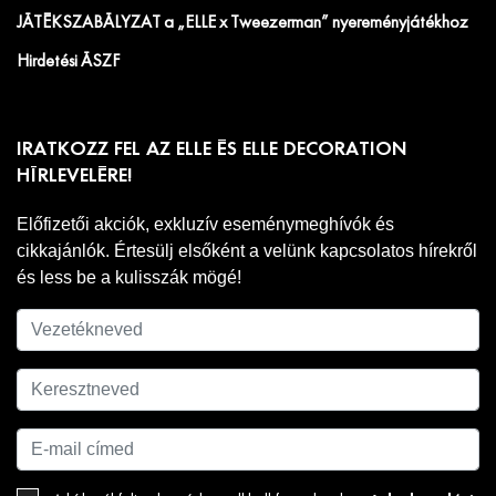
JÁTÉKSZABÁLYZAT a „ELLE x Tweezerman” nyereményjátékhoz
Hirdetési ÁSZF
IRATKOZZ FEL AZ ELLE ÉS ELLE DECORATION
HÍRLEVELÉRE!
Előfizetői akciók, exkluzív eseménymeghívók és
cikkajánlók. Értesülj elsőként a velünk kapcsolatos hírekről
és less be a kulisszák mögé!