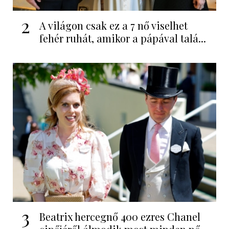
2
A világon csak ez a 7 nő viselhet
fehér ruhát, amikor a pápával talá...
3
Beatrix hercegnő 400 ezres Chanel