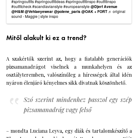
#springoutfits
#springoutfitideas
#springoutfitinspo
#outfitinspo
#outfitcheck
#scandiavianstyle
#europeanstyle
@Djerf Avenue
@H&M @Vehlaeyewear @polene_paris @OAK + FORT
♬ original
sound - Maggie | style inspo
Mitől alakult ki ez a trend?
A szakértők szerint az, hogy a fiatalabb generációk
pizsamanadrágot viselnek a munkahelyen és az
osztályteremben, valószínűleg a hírességek által idén
nyáron élenjáró kényelmes sikk divatnak köszönhető.
Szó szerint mindenhez passzol egy szép
pizsamanadrág vagy felső
– mondta Luciana Leyva, egy diák és tartalomkészítő a