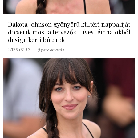
Dakota Johnson gyönyörű kültéri nappaliját
dicsérik most a tervezők – íves fémhálókból
design kerti bútorok
2025.07.17.
3 perc olvasás