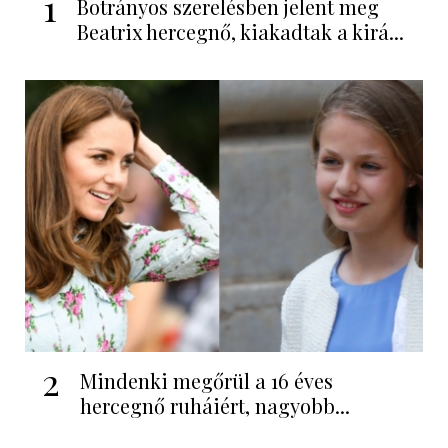
1
Botrányos szerelésben jelent meg
Beatrix hercegnő, kiakadtak a kirá...
2
Mindenki megőrül a 16 éves
hercegnő ruháiért, nagyobb...