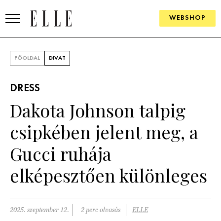
WEBSHOP
DIVAT
FŐOLDAL
DIVAT
ELLE DIGITAL
DRESS
GOURMET AWARDS
Dakota Johnson talpig
SZÉPSÉG
csipkében jelent meg, a
KULTÚRA
Gucci ruhája
PSZICHÉ
elképesztően különleges
ÉLETMÓD
2025. szeptember 12.
2 perc olvasás
ELLE
PÁRKAPCSOLAT