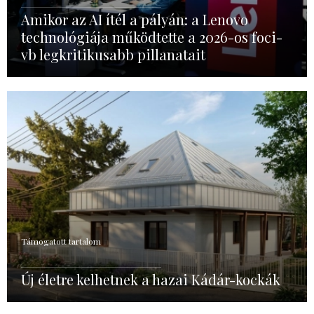
Amikor az AI ítél a pályán: a Lenovo
technológiája működtette a 2026-os foci-
vb legkritikusabb pillanatait
Támogatott tartalom
Új életre kelhetnek a hazai Kádár-kockák