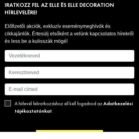
IRATKOZZ FEL AZ ELLE ÉS ELLE DECORATION
HÍRLEVELÉRE!
Előfizetői akciók, exkluzív eseménymeghívók és
cikkajánlók. Értesülj elsőként a velünk kapcsolatos hírekről
és less be a kulisszák mögé!
Adatkezelési
A hírlevél feliratkozáshoz ell kell fogadnod az
tájékoztatónkat
.
FELIRATKOZOM