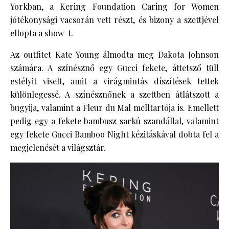
Yorkban, a Kering Foundation Caring for Women
jótékonysági vacsorán vett részt, és bizony a szettjével
ellopta a show-t.
Az outfitet Kate Young álmodta meg Dakota Johnson
számára. A színésznő egy Gucci fekete, áttetsző tüll
estélyit viselt, amit a virágmintás díszítések tettek
különlegessé. A színésznőnek a szettben átlátszott a
bugyija, valamint a Fleur du Mal melltartója is. Emellett
pedig egy a fekete bambusz sarkú szandállal, valamint
egy fekete Gucci Bamboo Night kézitáskával dobta fel a
megjelenését a világsztár.