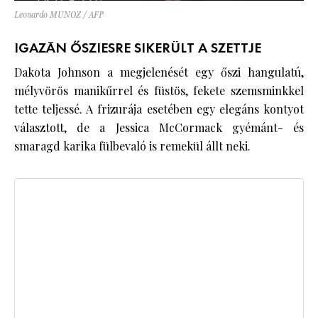
Leonardo MUNOZ / AFP
IGAZÁN ŐSZIESRE SIKERÜLT A SZETTJE
Dakota Johnson a megjelenését egy őszi hangulatú,
mélyvörös manikűrrel és füstös, fekete szemsminkkel
tette teljessé. A frizurája esetében egy elegáns kontyot
választott, de a Jessica McCormack gyémánt- és
smaragd karika fülbevaló is remekül állt neki.