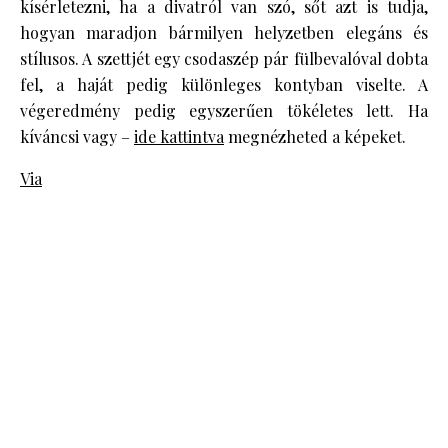
kísérletezni, ha a divatról van szó, sőt azt is tudja,
hogyan maradjon bármilyen helyzetben elegáns és
stílusos. A szettjét egy csodaszép pár fülbevalóval dobta
fel, a haját pedig különleges kontyban viselte. A
végeredmény pedig egyszerűen tökéletes lett. Ha
kíváncsi vagy –
ide kattintva
megnézheted a képeket.
Via