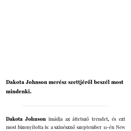
HÍRLEVÉL
Dakota Johnson merész szettjéről beszél most
mindenki.
Dakota Johnson
imádja az áttetsző trendet, és ezt
most bizonyította is: a színésznő szeptember 11-én New