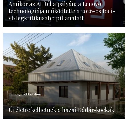
Amikor az AI ítél a pályán: a Lenovo
technológiája működtette a 2026-os foci-
vb legkritikusabb pillanatait
Támogatott tartalom
Új életre kelhetnek a hazai Kádár-kockák