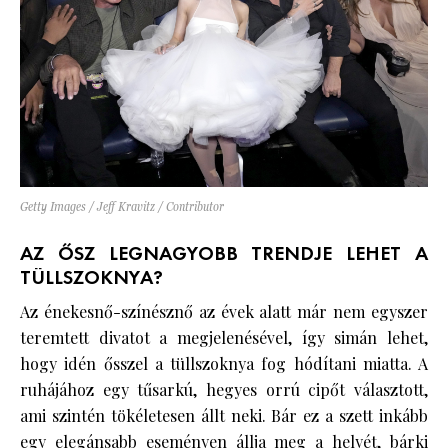
Getty Images / Jeff Kravitz / Contributor
AZ ŐSZ LEGNAGYOBB TRENDJE LEHET A
TÜLLSZOKNYA?
Az énekesnő-színésznő az évek alatt már nem egyszer
teremtett divatot a megjelenésével, így simán lehet,
hogy idén ősszel a tüllszoknya fog hódítani miatta. A
ruhájához egy tűsarkú, hegyes orrú cipőt választott,
ami szintén tökéletesen állt neki. Bár ez a szett inkább
egy elegánsabb eseményen állja meg a helyét, bárki