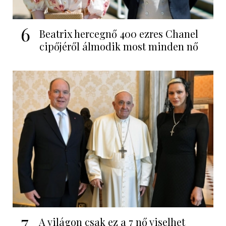
6
Beatrix hercegnő 400 ezres Chanel
cipőjéről álmodik most minden nő
7
A világon csak ez a 7 nő viselhet