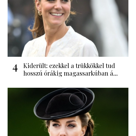
4
Kiderült: ezekkel a trükkökkel tud
hosszú órákig magassarkúban á...