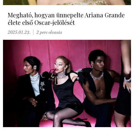
Megható, hogyan ünnepelte Ariana Grande
élete első Oscar-jelölését
2025.01.23.
2 perc olvasás