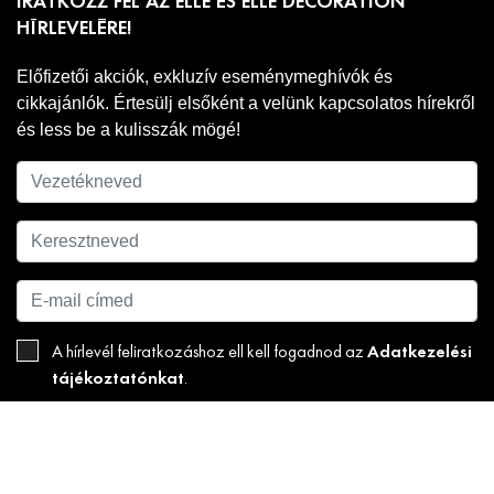
IRATKOZZ FEL AZ ELLE ÉS ELLE DECORATION
HÍRLEVELÉRE!
Előfizetői akciók, exkluzív eseménymeghívók és
cikkajánlók. Értesülj elsőként a velünk kapcsolatos hírekről
és less be a kulisszák mögé!
Adatkezelési
A hírlevél feliratkozáshoz ell kell fogadnod az
tájékoztatónkat
.
FELIRATKOZOM