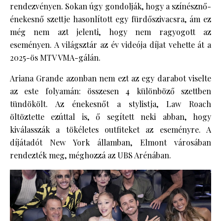
rendezvényen. Sokan úgy gondolják, hogy a színésznő-
énekesnő szettje hasonlított egy fürdőszivacsra, ám ez
még nem azt jelenti, hogy nem ragyogott az
eseményen. A világsztár az év videója díjat vehette át a
2025-ös MTV VMA-gálán.
Ariana Grande azonban nem ezt az egy darabot viselte
az este folyamán: összesen 4 különböző szettben
tündökölt. Az énekesnőt a stylistja, Law Roach
öltöztette ezúttal is, ő segített neki abban, hogy
kiválasszák a tökéletes outfiteket az eseményre. A
díjátadót New York államban, Elmont városában
rendezték meg, méghozzá az UBS Arénában.