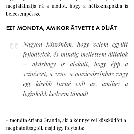
megtalálhatja rá a módot, hogy a hétköznapokba is
belecsempéssze.
EZT MONDTA, AMIKOR ÁTVETTE A DÍJÁT
Nagyon köszönöm, hogy velem együtt
fejlődtetek, és mindig mellettem álltatok
– akárhogy is alakult, hogy épp a
színészet, a zene, a musicalszínház vagy
egy kisebb turné volt az, amihez a
leginkább kedvem támadt
– mondta Ariana Grande, aki a könnyeivel küszködött a
meghatottságtól, majd így folytatta: