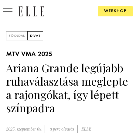
WEBSHOP
DIVAT
FŐOLDAL
DIVAT
ELLE DIGITAL
MTV VMA 2025
GOURMET AWARDS
Ariana Grande legújabb
SZÉPSÉG
ruhaválasztása meglepte
KULTÚRA
a rajongókat, így lépett
PSZICHÉ
színpadra
ÉLETMÓD
2025. szeptember 09.
3 perc olvasás
ELLE
PÁRKAPCSOLAT