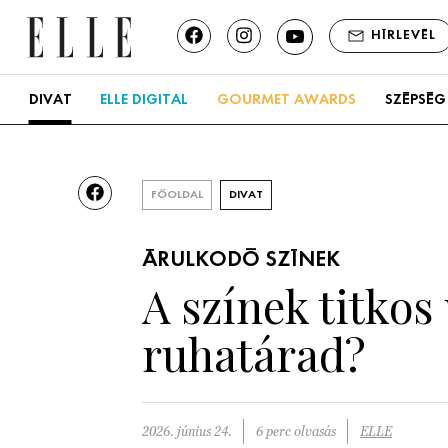
HÍRLEVÉL
DIVAT
ELLE DIGITAL
GOURMET AWARDS
SZÉPSÉG
FŐOLDAL
DIVAT
ÁRULKODÓ SZÍNEK
A színek titkos 
ruhatárad?
2026. június 24.
6 perc olvasás
ELLE