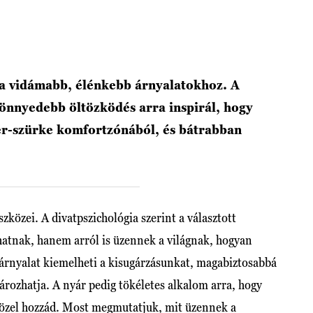
a vidámabb, élénkebb árnyalatokhoz. A
könnyedebb öltözködés arra inspirál, hogy
ér-szürke komfortzónából, és bátrabban
zközei. A divatpszichológia szerint a választott
atnak, hanem arról is üzennek a világnak, hogyan
 árnyalat kiemelheti a kisugárzásunkat, magabiztosabbá
ározhatja. A nyár pedig tökéletes alkalom arra, hogy
 közel hozzád. Most megmutatjuk, mit üzennek a