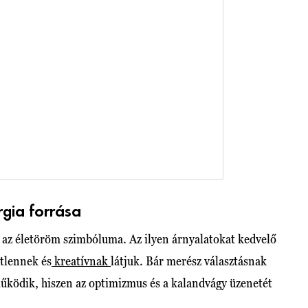
rgia forrása
s az életöröm szimbóluma. Az ilyen árnyalatokat kedvelő
tlennek és
kreatívnak
látjuk. Bár merész választásnak
működik, hiszen az optimizmus és a kalandvágy üzenetét