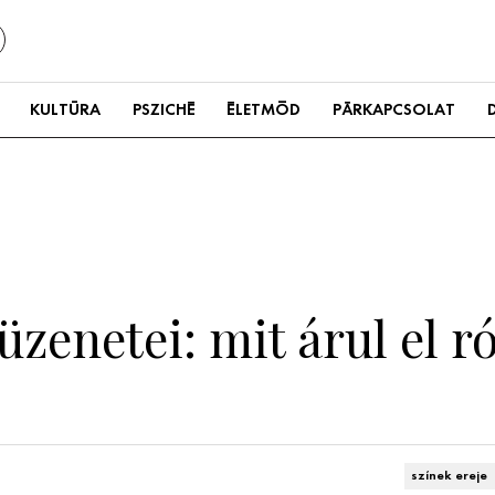
KULTÚRA
PSZICHÉ
ÉLETMÓD
PÁRKAPCSOLAT
üzenetei: mit árul el r
színek ereje