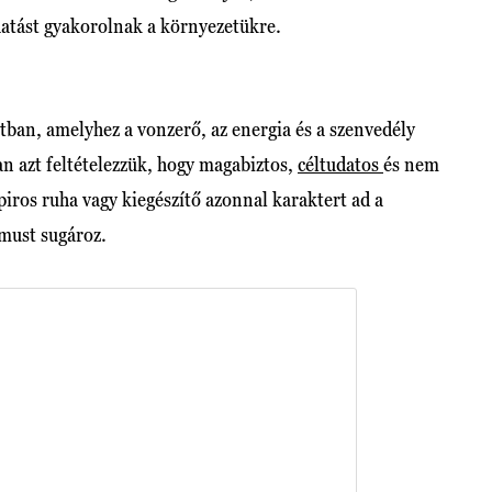
hatást gyakorolnak a környezetükre.
vatban, amelyhez a vonzerő, az energia és a szenvedély
ran azt feltételezzük, hogy magabiztos,
céltudatos
és nem
piros ruha vagy kiegészítő azonnal karaktert ad a
must sugároz.