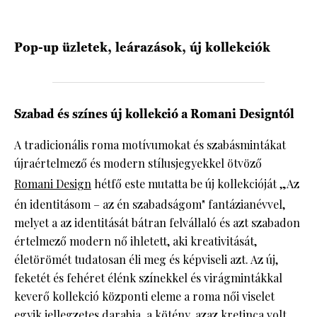
HÍRLEVÉL
Pop-up üzletek, leárazások, új kollekciók
Szabad és színes új kollekció a Romani Designtól
A tradicionális roma motívumokat és szabásmintákat
újraértelmező és modern stílusjegyekkel ötvöző
Romani Design
hétfő este mutatta be új kollekcióját „Az
én identitásom – az én szabadságom" fantázianévvel,
melyet a az identitását bátran felvállaló és azt szabadon
értelmező modern nő ihletett, aki kreativitását,
életörömét tudatosan éli meg és képviseli azt. Az új,
feketét és fehéret élénk színekkel és virágmintákkal
keverő kollekció központi eleme a roma női viselet
egyik jellegzetes darabja, a kötény, azaz kretinca volt,