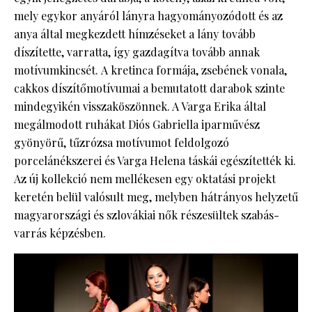
mely egykor anyáról lányra hagyományozódott és az
anya által megkezdett hímzéseket a lány tovább
díszítette, varratta, így gazdagítva tovább annak
motívumkincsét. A kretinca formája, zsebének vonala,
cakkos díszítőmotívumai a bemutatott darabok szinte
mindegyikén visszaköszönnek. A Varga Erika által
megálmodott ruhákat Diós Gabriella iparművész
gyönyörű, tűzrózsa motívumot feldolgozó
porcelánékszerei és Varga Helena táskái egészítették ki.
Az új kollekció nem mellékesen egy oktatási projekt
keretén belül valósult meg, melyben hátrányos helyzetű
magyarországi és szlovákiai nők részesültek szabás-
varrás képzésben.