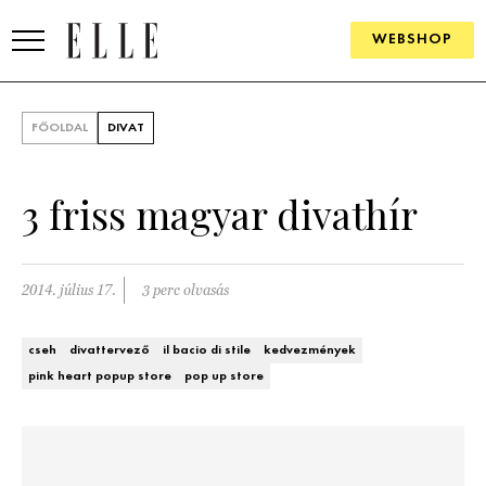
WEBSHOP
DIVAT
FŐOLDAL
DIVAT
ELLE DIGITAL
3 friss magyar divathír
GOURMET AWARDS
SZÉPSÉG
2014. július 17.
3 perc olvasás
KULTÚRA
cseh
divattervező
il bacio di stile
kedvezmények
PSZICHÉ
pink heart popup store
pop up store
ÉLETMÓD
PÁRKAPCSOLAT