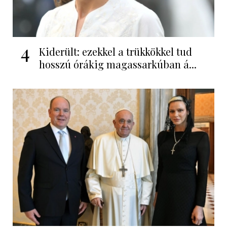
4
Kiderült: ezekkel a trükkökkel tud
hosszú órákig magassarkúban á...