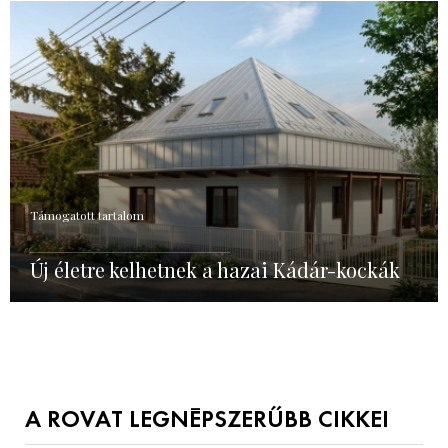
Támogatott tartalom
Új életre kelhetnek a hazai Kádár-kockák
A ROVAT LEGNÉPSZERŰBB CIKKEI