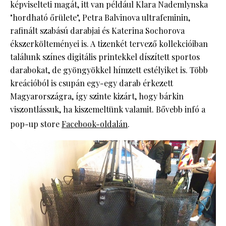
képviselteti magát, itt van például Klara Nademlynska
"hordható őrülete", Petra Balvinova ultrafeminin,
rafinált szabású darabjai és Katerina Sochorova
ékszerkölteményei is. A tizenkét tervező kollekcióiban
találunk színes digitális printekkel díszített sportos
darabokat, de gyöngyökkel hímzett estélyiket is. Több
kreációból is csupán egy-egy darab érkezett
Magyarországra, így szinte kizárt, hogy bárkin
viszontlássuk, ha kiszemeltünk valamit. Bővebb infó a
pop-up store
Facebook-oldalán
.