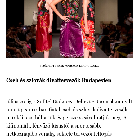
Fotó: Pályi Zsófia; Rovatfotó: Károlyi György
Cseh és szlovák divattervezők Budapesten
Július 20-ig a Sofitel Budapest Bellevue Roomjában nyílt
pop-up store-ban fiatal cseh és szlovák divattervezők
munkáit csodálhatjuk és persze vásárolhatjuk meg. A
kifinomult, fényűző luxustól a sportosabb,
hétköznapibb vonalig sokféle tervezői felfogás