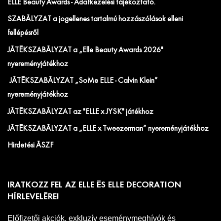
ELLE Beauty Awards - Adatkezelési tájékoztató.
SZABÁLYZAT a jogellenes tartalmú hozzászólások elleni
fellépésről
JÁTÉKSZABÁLYZAT a „Elle Beauty Awards 2026"
nyereményjátékhoz
JÁTÉKSZABÁLYZAT „SoMe ELLE - Calvin Klein”
nyereményjátékhoz
JÁTÉKSZABÁLYZAT az "ELLE x JYSK" játékhoz
JÁTÉKSZABÁLYZAT a „ELLE x Tweezerman” nyereményjátékhoz
Hirdetési ÁSZF
IRATKOZZ FEL AZ ELLE ÉS ELLE DECORATION
HÍRLEVELÉRE!
Előfizetői akciók, exkluzív eseménymeghívók és