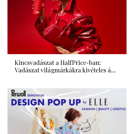
Kincsvadászat a HalfPrice-ban:
Vadászat világmárkákra kivételes á...