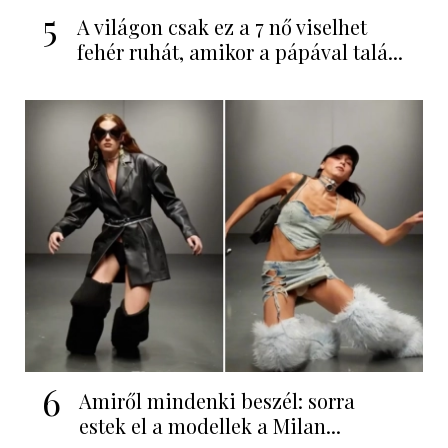
5
A világon csak ez a 7 nő viselhet
fehér ruhát, amikor a pápával talá...
6
Amiről mindenki beszél: sorra
estek el a modellek a Milan...