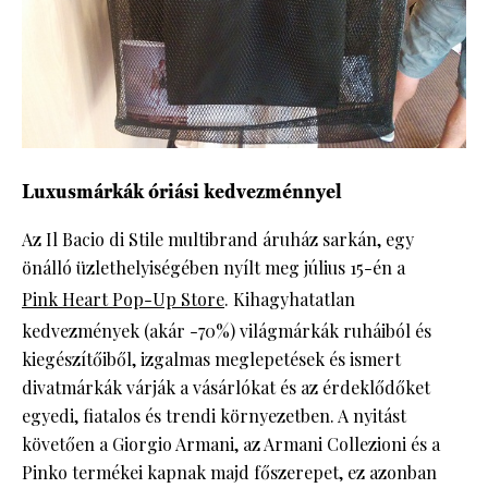
Luxusmárkák óriási kedvezménnyel
Az Il Bacio di Stile multibrand áruház sarkán, egy
önálló üzlethelyiségében nyílt meg július 15-én a
Pink Heart Pop-Up Store
. Kihagyhatatlan
kedvezmények (akár -70%) világmárkák ruháiból és
kiegészítőiből, izgalmas meglepetések és ismert
divatmárkák várják a vásárlókat és az érdeklődőket
egyedi, fiatalos és trendi környezetben. A nyitást
követően a Giorgio Armani, az Armani Collezioni és a
Pinko termékei kapnak majd főszerepet, ez azonban