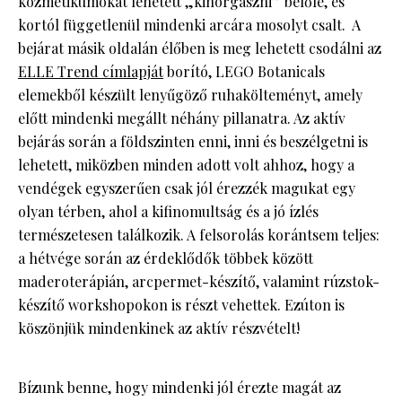
kozmetikumokat lehetett „kihorgászni” belőle, és
kortól függetlenül mindenki arcára mosolyt csalt. A
bejárat másik oldalán élőben is meg lehetett csodálni az
ELLE Trend címlapját
borító, LEGO Botanicals
elemekből készült lenyűgöző ruhakölteményt, amely
előtt mindenki megállt néhány pillanatra. Az aktív
bejárás során a földszinten enni, inni és beszélgetni is
lehetett, miközben minden adott volt ahhoz, hogy a
vendégek egyszerűen csak jól érezzék magukat egy
olyan térben, ahol a kifinomultság és a jó ízlés
természetesen találkozik. A felsorolás korántsem teljes:
a hétvége során az érdeklődők többek között
maderoterápián, arcpermet-készítő, valamint rúzstok-
készítő workshopokon is részt vehettek. Ezúton is
köszönjük mindenkinek az aktív részvételt!
Bízunk benne, hogy mindenki jól érezte magát az