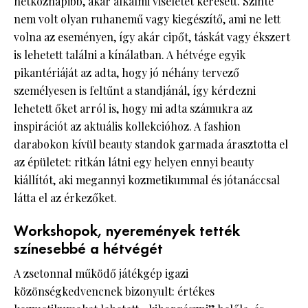
hétköznapibb, akár alkalmi viseletet keresett. Szinte
nem volt olyan ruhanemű vagy kiegészítő, ami ne lett
volna az eseményen, így akár cipőt, táskát vagy ékszert
is lehetett találni a kínálatban. A hétvége egyik
pikantériáját az adta, hogy jó néhány tervező
személyesen is feltűnt a standjánál, így kérdezni
lehetett őket arról is, hogy mi adta számukra az
inspirációt az aktuális kollekcióhoz. A fashion
darabokon kívül beauty standok garmada árasztotta el
az épületet: ritkán látni egy helyen ennyi beauty
kiállítót, aki megannyi kozmetikummal és jótanáccsal
látta el az érkezőket.
Workshopok, nyeremények tették
színesebbé a hétvégét
A zsetonnal működő játékgép igazi
közönségkedvencnek bizonyult: értékes