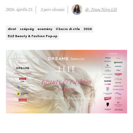
DECOR
2026. április 21.
3 perc olvasás
dr. Nagy Nóra Lili
Hírek
HOROSZKÓP
divat
szépség
esemény
il bacio di stile
2026
Trendek
ELLE Beauty & Fashion Pop-up
SZTÁRHÍREK
Szobák
BUSINESS
Ötletek
ANYA
Szép terek
AWARDS
BEAUTY AWARDS
EVENT
WEBSHOP