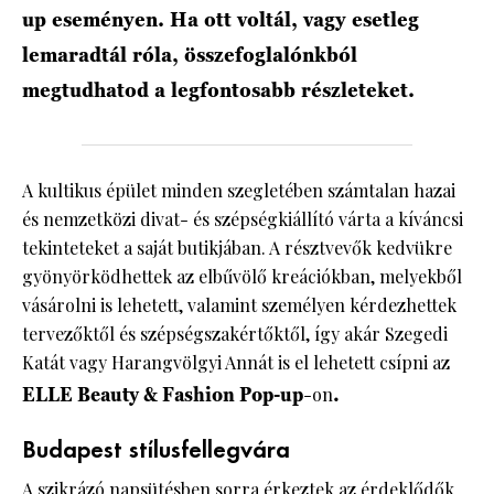
up eseményen. Ha ott voltál, vagy esetleg
lemaradtál róla, összefoglalónkból
megtudhatod a legfontosabb részleteket.
A kultikus épület minden szegletében számtalan hazai
és nemzetközi divat- és szépségkiállító várta a kíváncsi
tekinteteket a saját butikjában. A résztvevők kedvükre
gyönyörködhettek az elbűvölő kreációkban, melyekből
vásárolni is lehetett, valamint személyen kérdezhettek
tervezőktől és szépségszakértőktől, így akár Szegedi
Katát vagy Harangvölgyi Annát is el lehetett csípni az
ELLE Beauty & Fashion Pop-up
-on
.
Budapest stílusfellegvára
A szikrázó napsütésben sorra érkeztek az érdeklődők