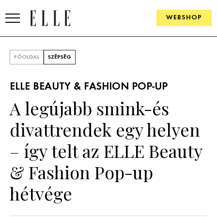
WEBSHOP
DIVAT
FŐOLDAL
SZÉPSÉG
ELLE DIGITAL
ELLE BEAUTY & FASHION POP-UP
GOURMET AWARDS
A legújabb smink-és
SZÉPSÉG
divattrendek egy helyen
KULTÚRA
– így telt az ELLE Beauty
PSZICHÉ
& Fashion Pop-up
hétvége
ÉLETMÓD
PÁRKAPCSOLAT