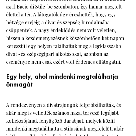
az Il Bacio di Stile-be szombaton, így hamar megtelt
élettel a tér. A látogatók úgy érezhették, hogy egy
hétvége erejéig a divat és szépség birodalmába
csöppentek. A nagy érdeklődés nem volt véletlen,
hiszen a kezdeményezésnek köszönhetően két napon
keresztül egy helyen találhattuk meg a legklasszabb
divat -és szépségipari alkotásokat, azonban az
eseményre nem csak ezért volt érdemes ellátogatni.
Egy hely, ahol mindenki megtalálhatja
önmagát
A rendezvényen a divatrajongók felpróbálhatták, és
akár meg is vehették számos
hazai tervező
legújabb
kollekciójának lenyűgöző darabjait, melyek közül
mindenki megtalálhatta a stílusának megfelelőt, akár