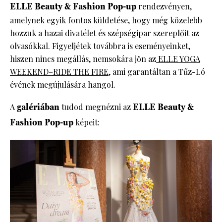
ELLE Beauty & Fashion Pop-up
rendezvényen,
amelynek egyik fontos küldetése, hogy még közelebb
hozzuk a hazai divatélet és szépségipar szereplőit az
olvasókkal. Figyeljétek továbbra is eseményeinket,
hiszen nincs megállás, nemsokára jön az
ELLE YOGA
WEEKEND–RIDE THE FIRE
, ami garantáltan a Tűz-Ló
évének megújulására hangol.
A
galériában
tudod megnézni az
ELLE Beauty &
Fashion Pop-up
képeit: