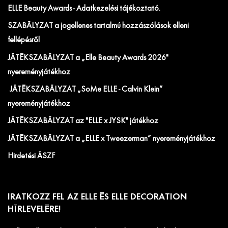
ELLE Beauty Awards - Adatkezelési tájékoztató.
SZABÁLYZAT a jogellenes tartalmú hozzászólások elleni
fellépésről
JÁTÉKSZABÁLYZAT a „Elle Beauty Awards 2026"
nyereményjátékhoz
JÁTÉKSZABÁLYZAT „SoMe ELLE - Calvin Klein”
nyereményjátékhoz
JÁTÉKSZABÁLYZAT az "ELLE x JYSK" játékhoz
JÁTÉKSZABÁLYZAT a „ELLE x Tweezerman” nyereményjátékhoz
Hirdetési ÁSZF
IRATKOZZ FEL AZ ELLE ÉS ELLE DECORATION
HÍRLEVELÉRE!