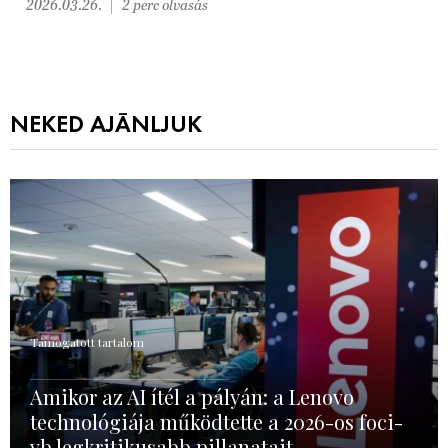
2026.03.26.
2 perc olvasás
NEKED AJÁNLJUK
Támogatott tartalom
Amikor az AI ítél a pályán: a Lenovo
technológiája működtette a 2026-os foci-
vb legkritikusabb pillanatait