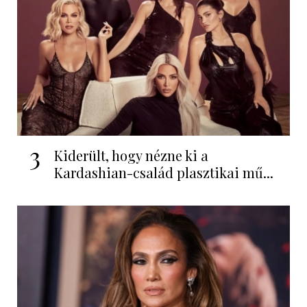
3
Kiderült, hogy nézne ki a
Kardashian-család plasztikai mű...