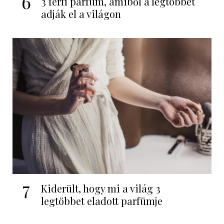
6
3 férfi parfüm, amiből a legtöbbet
adják el a világon
7
Kiderült, hogy mi a világ 3
legtöbbet eladott parfümje