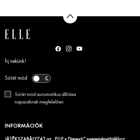
Írj nekünk!
Sötét mód
Sötét mód automatikus állítása
napszaknak megfelelően
INFORMÁCIÓK
JÁTÉKSZABÁLYZAT az „ELLE x Disney+” nyereményjátékhoz