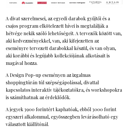
A divat szerelmesei, az egyedi darabok gyűjtői és a
csajos program elkötelezett hívei is megtalálják a
hétvége nekik szóló lehetőségeit. A tervezők között van,
aki kedvezményekkel, van, aki kifejezetten az
eseményre tervezett darabokkal készül, és van olyan,
aki korábbi és legújabb kollekciójának alkotásait is
magával hozza.
A Design Pop-up eseményen az izgalmas
shoppingtúrán túl szépségápolással, divattal
kapcsolatos interaktív tájékoztatókra, és workshopokra
is számíthatnak az érdeklődők.
A jegyek 3900 forintért kaphatóak, ebből 3000 forint
egyszeri alkalommal, egyösszegben levárásolható egy
választott kiállítónál.