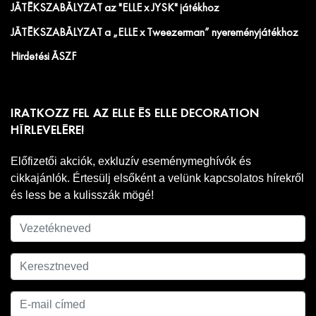
JÁTÉKSZABÁLYZAT az "ELLE x JYSK" játékhoz
JÁTÉKSZABÁLYZAT a „ELLE x Tweezerman” nyereményjátékhoz
Hirdetési ÁSZF
IRATKOZZ FEL AZ ELLE ÉS ELLE DECORATION
HÍRLEVELÉRE!
Előfizetői akciók, exkluzív eseménymeghívók és
cikkajánlók. Értesülj elsőként a velünk kapcsolatos hírekről
és less be a kulisszák mögé!