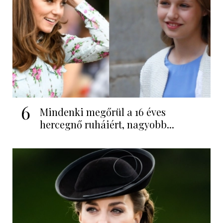
6
Mindenki megőrül a 16 éves
hercegnő ruháiért, nagyobb...