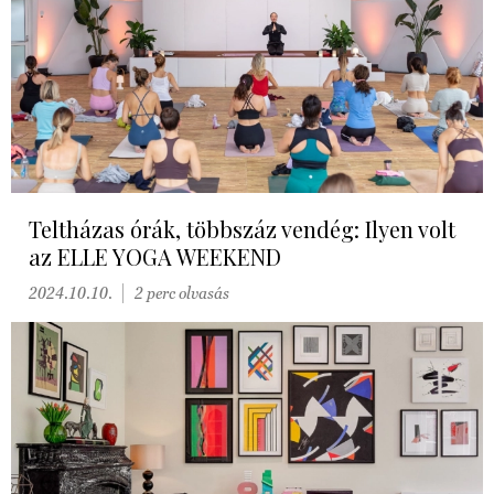
Teltházas órák, többszáz vendég: Ilyen volt
az ELLE YOGA WEEKEND
2024.10.10.
2 perc olvasás