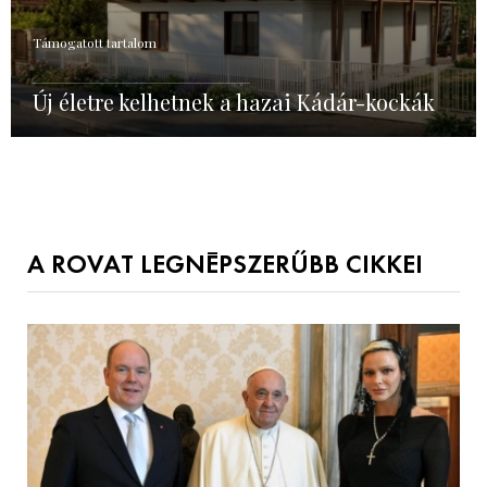
Támogatott tartalom
Új életre kelhetnek a hazai Kádár-kockák
A ROVAT LEGNÉPSZERŰBB CIKKEI