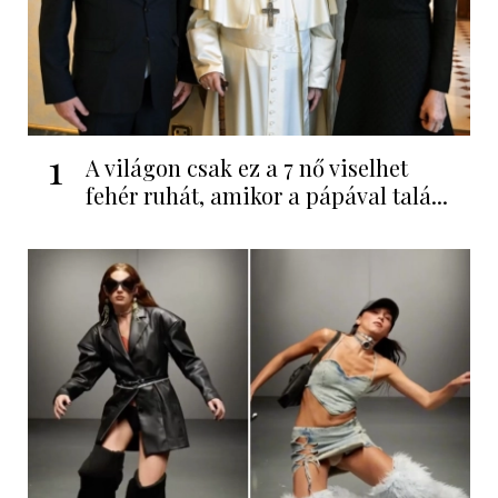
1
A világon csak ez a 7 nő viselhet
fehér ruhát, amikor a pápával talá...