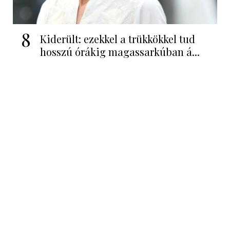
8
Kiderült: ezekkel a trükkökkel tud
hosszú órákig magassarkúban á...