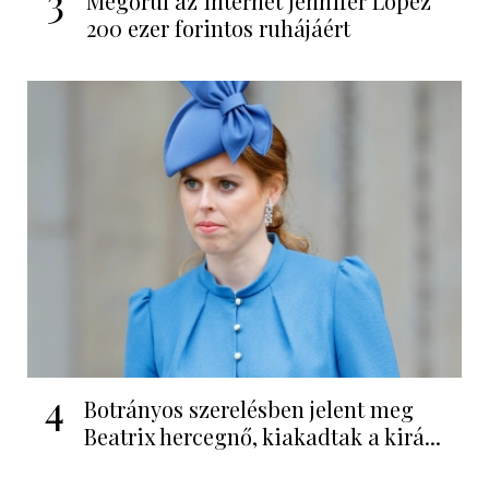
3
Megőrül az internet Jennifer Lopez
200 ezer forintos ruhájáért
4
Botrányos szerelésben jelent meg
Beatrix hercegnő, kiakadtak a kirá...