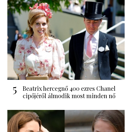
5
Beatrix hercegnő 400 ezres Chanel
cipőjéről álmodik most minden nő