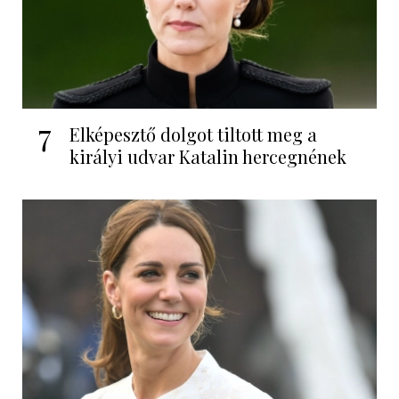
7
Elképesztő dolgot tiltott meg a
királyi udvar Katalin hercegnének