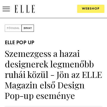
WEBSHOP
DIVAT
FŐOLDAL
DIVAT
ELLE DIGITAL
ELLE POP UP
GOURMET AWARDS
Szemezgess a hazai
SZÉPSÉG
designerek legmenőbb
KULTÚRA
ruhái közül - Jön az ELLE
PSZICHÉ
Magazin első Design
Pop-up eseménye
ÉLETMÓD
PÁRKAPCSOLAT