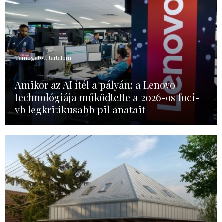
Támogatott tartalom
Amikor az AI ítél a pályán: a Lenovo
technológiája működtette a 2026-os foci-
vb legkritikusabb pillanatait