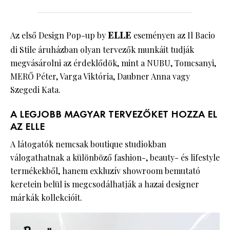
Az első Design Pop-up by
ELLE
eseményen az Il Bacio
di Stile áruházban olyan tervezők munkáit tudják
megvásárolni az érdeklődök, mint a NUBU, Tomcsanyi,
MERŐ Péter, Varga Viktória, Daubner Anna vagy
Szegedi Kata.
A LEGJOBB MAGYAR TERVEZŐKET HOZZA EL
AZ ELLE
A látogatók nemcsak boutique studiokban
válogathatnak a különböző fashion-, beauty- és lifestyle
termékekből, hanem exkluzív showroom bemutató
keretein belül is megcsodálhatják a hazai designer
márkák kollekcióit.